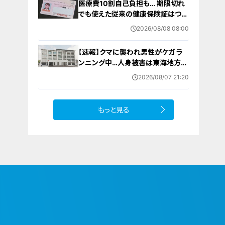
医療費10割自己負担も… 期限切れ
でも使えた従来の健康保険証はつい
に終了 8月以降起こりうるマイナ保
2026/08/08 08:00
険証の“落とし穴” 注意すべき2つの
有効期限
【速報】クマに襲われ男性がケガ ラ
ンニング中…人身被害は東海地方で
今シーズン初めて 岐阜県高山市
2026/08/07 21:20
もっと見る