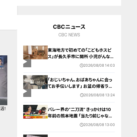
10
CBCニュース
CBC NEWS
東海地方で初めての「こどもホスピ
ス」が長久手市に開所 小児がんなど
重い病気の子どもと家族を支える施
2026/08/08 14:03
設 利用料は無料 愛知の「長久手の
おうち」
「おじいちゃん、おばあちゃんに会っ
てお手伝いします」 お盆の帰省ラッ
シュが本格化 東海道新幹線下りがピ
2026/08/08 13:24
ーク 名古屋駅も家族連れらで朝から
混雑
活！
バレー界の“二刀流” きっかけは10
年前の熊本地震 ｢当たり前じゃなか
った｣ オフシーズンゼロの過酷スケ
2026/08/08 13:00
ジュール 異例の道を進むワケ【アジ
ア大会 愛知･名古屋2026】