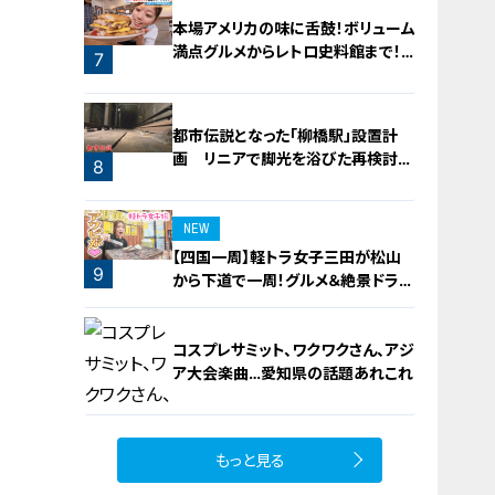
本場アメリカの味に舌鼓！ボリューム
満点グルメからレトロ史料館まで！
7
愛知・東海市の感動スポット3選
都市伝説となった「柳橋駅」設置計
画 リニアで脚光を浴びた再検討の
8
機運
NEW
【四国一周】軽トラ女子三田が松山
9
から下道で一周！グルメ＆絶景ドライ
ブ⑳
コスプレサミット、ワクワクさん、アジ
ア大会楽曲…愛知県の話題あれこれ
もっと見る