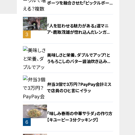
ポーツを融合させた「ピックルボー
ル」
「人を狂わせる魅力がある」道マニ
ア・鹿取茂雄が惚れ込んだレンガの
3
橋梁とは？未公開の道3選
2
美味しさと栄養、ダブルでアップ！と
うもろこしのバター醤油炊き込みご
飯
弁当3個で3万円？PayPay会計ミス
で店員のひと言にイラッ
4
「味しみ春雨の中華サラダ」の作り方
【キユーピー３分クッキング】
6
5