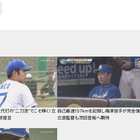
代打の“二刀流”でこそ輝く！立
自己最速157kmを記録し梅津投手が完全復
球提言
立浪監督も次回登板へ期待