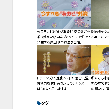
秋こそカビ対策が重要！？夏の暑さを
開幕ダッシ
乗り越えた頑固な“秋カビ”に要注意！
３年目にファ
発生する原因や予防法をご紹介
ドラゴンズCS進出へ向け、落合元監
私たちも患
督緊急提言！ 巻き返しのチャンス
禍の中で看
は“あると思いますよ”
の卵たち” 
タグ