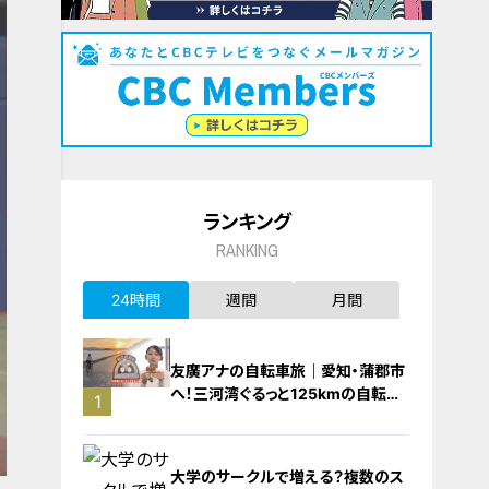
ランキング
RANKING
24時間
週間
月間
友廣アナの自転車旅｜愛知・蒲郡市
へ！三河湾ぐるっと125kmの自転車
1
旅！【チャント！特集】
大学のサークルで増える？複数のス