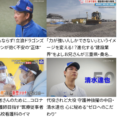
ュならず！立浪ドラゴンズ
「力が強い人しかできない」というイメ
ンが抱く不安の“正体”
ージを変える！？進化する“建設業
界”をよしお兄さんが三重県・桑名市
で体験調査！
者さんのために…コロナ
代役されど大役 守護神抜擢の中日・
護師目指す“医療従事者
清水達也 心に秘める“ゼロへのこだ
高校看護科のイマ
わり”