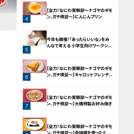
【全力！なにわ実験部～ナゴヤのギモ
ン、ガチ検証～】にんじんプリン
4
今年も開催！「あったらいいな」をみ
んなで考える 小学生向けワークショ
5
ップを大府市で開催
【全力！なにわ実験部～ナゴヤのギモ
ン、ガチ検証～】キャロットフレンチ
6
ロースト
【全力！なにわ実験部～ナゴヤのギモ
ン、ガチ検証～】大橋特製お好み焼き
7
【全力！なにわ実験部～ナゴヤのギモ
ン、ガチ検証～】赤味噌を使ったミル