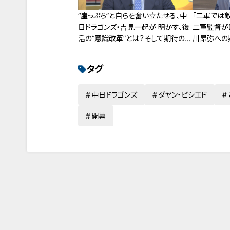
“崖っぷち”と自らを奮い立たせる、中
「二軍では
日ドラゴンズ・吉見一起が 明かす、復
二軍監督が
活の“意識改革”とは？そして期待の若
川昂弥への
手に向けた “エースの心得”を激白！
タグ
中日ドラゴンズ
ダヤン・ビシエド
開幕