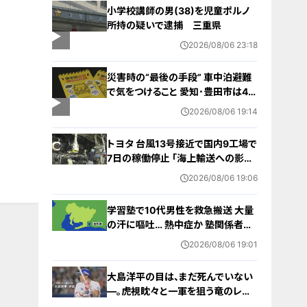
小学校講師の男(38)を児童ポルノ
所持の疑いで逮捕 三重県
2026/08/06 23:18
災害時の“最後の手段” 車中泊避難
で気をつけること 愛知･豊田市は4年
前からマニュアル作成 最悪の場合
2026/08/06 19:14
死に至る｢エコノミークラス症候群｣
にならないために
トヨタ 台風13号接近で国内9工場で
7日の稼働停止 ｢海上輸送への影響
を踏まえ判断｣ 夏季連休明けの17日
2026/08/06 19:06
から再開予定
学習塾で10代男性を救急搬送 大量
の汗に嘔吐… 熱中症か 塾関係者が
消防に通報 名古屋
2026/08/06 19:01
大島洋平の目は、まだ死んでいない
―。虎視眈々と一軍を狙う竜のレジ
ェンドが明かした現状とドラゴンズ