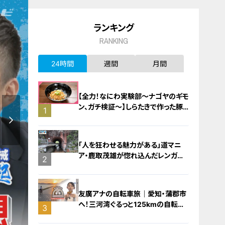
ランキング
RANKING
24時間
週間
月間
【全力！なにわ実験部～ナゴヤのギモ
ン、ガチ検証～】しらたきで作った豚
1
バラミンチの油そば
「人を狂わせる魅力がある」道マニ
ア・鹿取茂雄が惚れ込んだレンガの
2
橋梁とは？未公開の道3選
友廣アナの自転車旅｜愛知・蒲郡市
へ！三河湾ぐるっと125kmの自転車
3
旅！【チャント！特集】