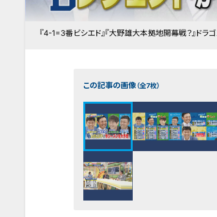
『4-1=3番ビシエド』『大野雄大本拠地開幕戦？』ド
この記事の画像
（全7枚）