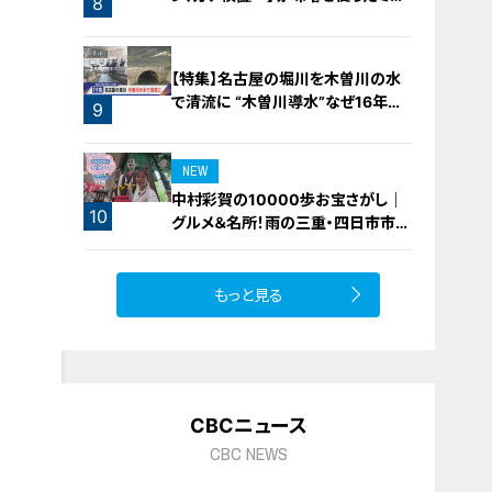
8
フィーユ味噌トンカツ
【特集】名古屋の堀川を木曽川の水
で清流に “木曽川導水”なぜ16年ぶ
9
り？【newsX】
NEW
中村彩賀の10000歩お宝さがし｜
10
グルメ＆名所！雨の三重・四日市市で
お宝探し【チャント！特集】
もっと見る
CBCニュース
CBC NEWS