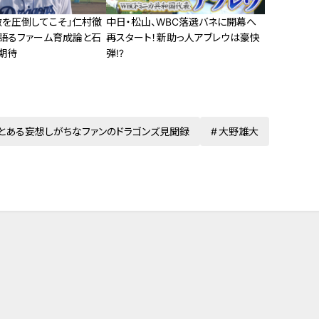
敵を圧倒してこそ」仁村徹
中日・松山、WBC落選バネに開幕へ
語るファーム育成論と石
再スタート！新助っ人アブレウは豪快
期待
弾⁉
とある妄想しがちなファンのドラゴンズ見聞録
大野雄大