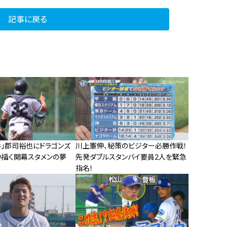
記事に戻る
手」郡司裕也にドラゴンズ
川上憲伸、秘策のビジター必勝作戦！
い描く開幕スタメンの夢
先発ダブルスタンバイ要員2人を緊急
指名！