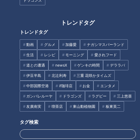
ドラゴンズ
トレンドタグ
帰省の飛行機では声を我慢でき
ニワトリと暮らす男性「きっか
トレンドタグ
る？１５秒に１回大声が出る謎
けは余命宣告」一緒に暮らし始
の病と闘うウーバー配達員レオ
めて4年目の夏
動画
グルメ
加藤愛
ナガシマスパーランド
ンさん【不定期配信・トゥレッ
生活
レシピ
モーニング
愛されフード
タグ
ト症のリアル】
道との遭遇
newsX
ゲンキの時間
デララバ
動画
ドキュメンタリー
チャント！
伊豆半島
北辻利寿
三重 花咲かタイムズ
中部国際空港
if珈琲店
お金
エンタメ
ガンバレルーヤ
ドラゴンズ
ラグビー
三上悠亜
友廣南実
喫茶店
東山動植物園
板東英二
タグ検索