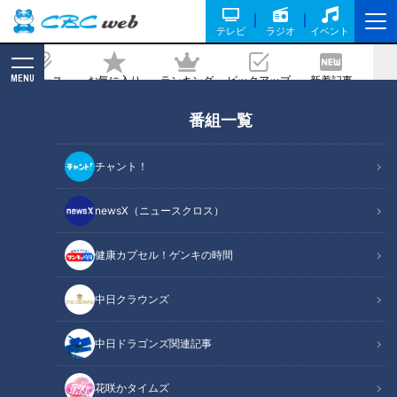
テレビ
ラジオ
イベント
MENU
ニュース
お気に入り
ランキング
ピックアップ
新着記事
CBC MAGAZINE
番組一覧
“悪魔の病気”トゥレット症と闘う若者…
食事は？就職活動は？「普通に生きるの
チャント！
に困ります」
newsX（ニュースクロス）
記事に戻る
健康カプセル！ゲンキの時間
中日クラウンズ
中日ドラゴンズ関連記事
花咲かタイムズ