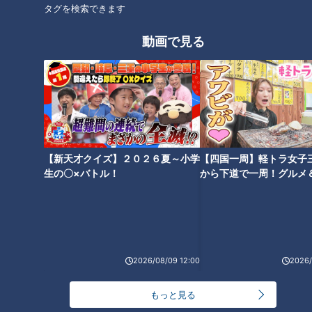
タグを検索できます
動画で見る
ランキング
RANKING
24時間
週間
月間
【新天才クイズ】２０２６夏～小学
【四国一周】軽トラ女子
生の〇×バトル！
から下道で一周！グルメ
NEW
イブ⑳
「心筋梗塞」生死の分かれ道は？…“夏の厳しい暑
1
さ”もきっかけに！発症前のキケンなサインと対処
法
NEW
2026/08/09 12:00
2026/
モーニング娘。‘26井上春華がハロメンで仲良くし
たいと思っている人は？
もっと見る