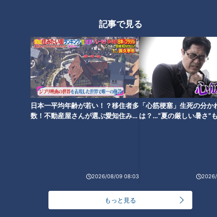
大学のサークルで増える？複数のスポーツを融合さ
せた「ピックルボール」
記事で見る
「すごい痩せましたね！」…世界一楽なスクワッ
ト！？ダイエットのスペシャリストに学ぶ「無理な
4
くやせる方法」
2
「夏の脳梗塞」熱中症に似ている！？…生死の分か
日本一平均年齢が若い！？移住者多
「心筋梗塞」生死の分か
れ道！経験者から学ぶ“発症時の身体の異変”
5
数！不動産屋さんが選ぶ愛知住みた
は？…“夏の厳しい暑さ”
い街ランキング1位は？
に！発症前のキケンなサ
3
法
友廣アナの自転車旅｜愛知・蒲郡市へ！三河湾ぐる
っと125kmの自転車旅！【チャント！特集】
6
2026/08/09 08:03
2026/
師匠は鶴瓶。笑福亭鉄瓶が語る弟子入りまでの苦難
もっと見る