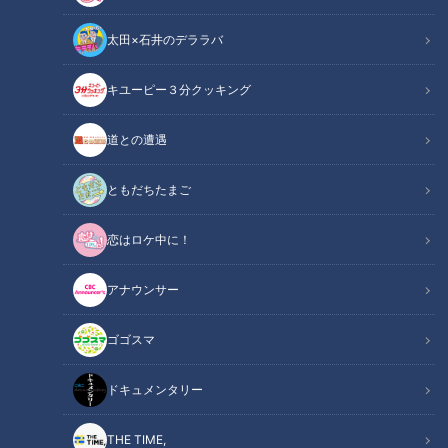
太田×石井のデララバ
キユーピー３分クッキング
“悪魔の病気”トゥレット症と闘う若者…食事は？就職活動は？「普通に
道との遭遇
生きるのに困ります」
ともだちたまご
この記事の画像
（全1枚）
恋はロケ中に！
アナウンサー
ゴゴスマ
記事に戻る
ドキュメンタリー
この記事を見たあなたへのおすすめ
THE TIME,