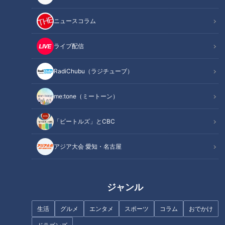
ニュースコラム
ライブ配信
RadiChubu（ラジチューブ）
【ガン闘病‥涙の真相】繁華街
激安・爆盛り・驚きのサービス
で鶏とお散歩！？謎の“ニワトリ
の連続！コスパ最強お肉の人気
me:tone（ミートーン）
おじさん”に密着 #CBCドキュメ
店3連発！
ンタリー
「ビートルズ」とCBC
アジア大会 愛知・名古屋
フランス人は菓子店「シャトレ
ーゼ」の店名に顔を赤らめる？
ニワトリとともに都会で暮らす
50代男性「この子がいたおかげ
ジャンル
で」【3分半ドキュメンタリ
ー】
生活
グルメ
エンタメ
スポーツ
コラム
おでかけ