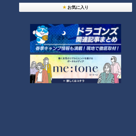
ＣＢＣ小川実桜アナ、呪術廻戦展で痛感した「自分
お気に入り
に一番遠い職業」
7
今年も開催！「あったらいいな」をみんなで考える
小学生向けワークショップを大府市で開催
9
「人を狂わせる魅力がある」道マニア・鹿取茂雄が
惚れ込んだレンガの橋梁とは？未公開の道3選
8
10
もっと見る
CBCニュース
CBC NEWS
「アラームが壊れていた」名古屋市バスの運転手が