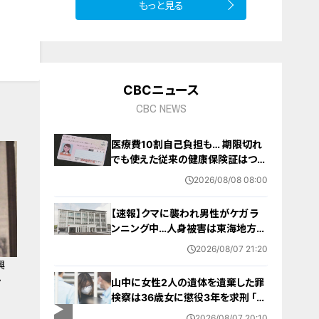
もっと見る
10
CBCニュース
CBC NEWS
医療費10割自己負担も… 期限切れ
でも使えた従来の健康保険証はつい
に終了 8月以降起こりうるマイナ保
2026/08/08 08:00
険証の“落とし穴” 注意すべき2つの
有効期限
【速報】クマに襲われ男性がケガ ラ
ンニング中…人身被害は東海地方で
今シーズン初めて 岐阜県高山市
2026/08/07 21:20
興
か
山中に女性2人の遺体を遺棄した罪
検察は36歳女に懲役3年を求刑 ｢遺
棄時に近くに居続けたこと自体が重
2026/08/07 20:10