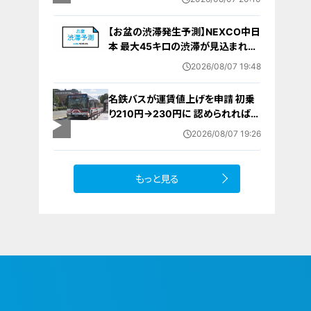
要な寄与｣ 女は｢黙秘します｣弁護側
は無罪主張
【お盆の渋滞発生予測】NEXCO中日
本 最大45キロの渋滞が見込まれる
区間も… 中央道・東名・新東名・東名
2026/08/07 19:48
阪道・伊勢湾岸道・北陸道など 一覧
（8月7日～16日）
名鉄バスが運賃値上げを申請 初乗
り210円→230円に 認められれば
12月から全路線で平均1割程度の値
2026/08/07 19:26
上げへ 人件費増や燃料価格の高止
まりが理由
もっと見る