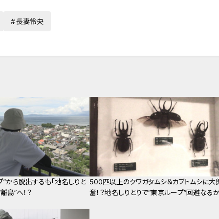
長妻怜央
プ”から脱出するも「地名しりと
500匹以上のクワガタムシ＆カブトムシに大
“離島”へ！？
奮！？地名しりとりで“東京ループ”回避なる