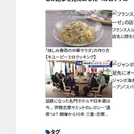
フランス人
店名に顔を
「味しみ春雨の中華サラダ」の作り方
【キユーピー３分クッキング】
ジャンボ海
ープン「スパ
話題になった名門ホテルや日本酒は
今… 伊勢志摩サミットのレガシー“遺
産”は？ 開催から10年 三重･志摩市
の賢島
タグ