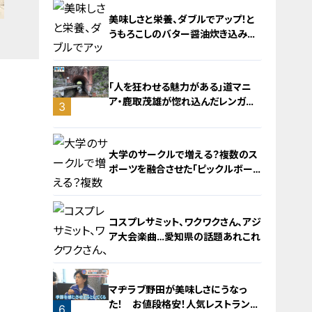
美味しさと栄養、ダブルでアップ！と
うもろこしのバター醤油炊き込みご
飯
「人を狂わせる魅力がある」道マニ
ア・鹿取茂雄が惚れ込んだレンガの
3
橋梁とは？未公開の道3選
2
大学のサークルで増える？複数のス
ポーツを融合させた「ピックルボー
ル」
コスプレサミット、ワクワクさん、アジ
ア大会楽曲…愛知県の話題あれこれ
4
マヂラブ野田が美味しさにうなっ
た！ お値段格安！人気レストランを
6