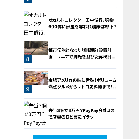
運営するのは『名古屋辻学園調理専
門学校』の生徒たち
5
オカルトコレクター田中俊行、呪物
600体に部屋を奪われ寝床は廊下？
都市伝説となった「柳橋駅」設置計
画 リニアで脚光を浴びた再検討の
8
機運
7
本場アメリカの味に舌鼓！ボリューム
満点グルメからレトロ史料館まで！
9
愛知・東海市の感動スポット3選
弁当3個で3万円？PayPay会計ミス
で店員のひと言にイラッ