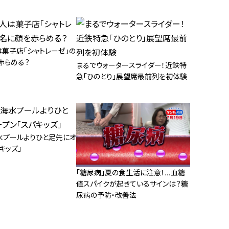
は菓子店「シャトレーゼ」の
赤らめる？
まるでウォータースライダー！近鉄特
急「ひのとり」展望席最前列を初体験
水プールよりひと足先にオ
キッズ」
「糖尿病」夏の食生活に注意！…血糖
値スパイクが起きているサインは？糖
尿病の予防・改善法