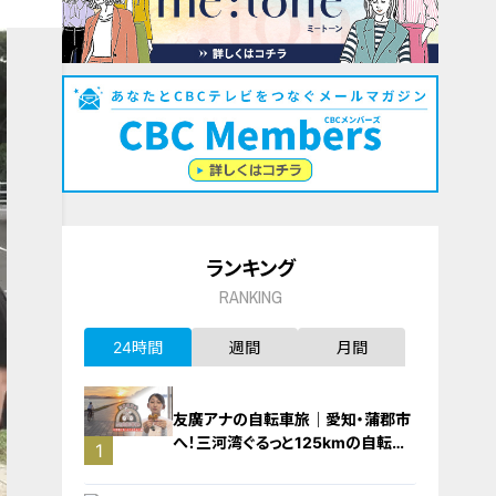
ランキング
RANKING
24時間
週間
月間
友廣アナの自転車旅｜愛知・蒲郡市
へ！三河湾ぐるっと125kmの自転車
1
旅！【チャント！特集】