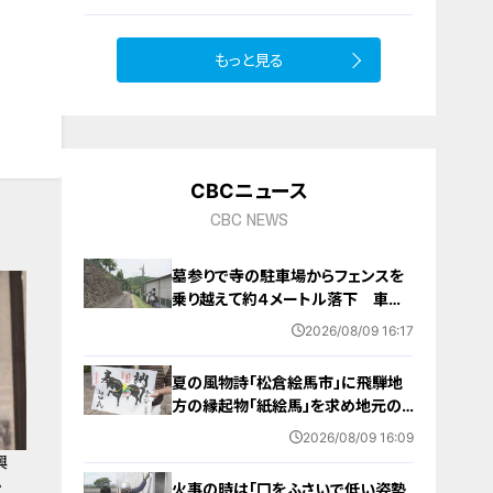
もっと見る
CBCニュース
CBC NEWS
墓参りで寺の駐車場からフェンスを
乗り越えて約４メートル落下 車に
乗っていた家族３人けが 岐阜・山
2026/08/09 16:17
県市
夏の風物詩「松倉絵馬市」に飛騨地
方の縁起物「紙絵馬」を求め地元の
人や観光客が訪れる 幸せが駆け込
2026/08/09 16:09
むように
興
か
火事の時は「口をふさいで低い姿勢