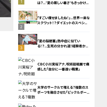
1
は？…“夏の厳しい暑さ”もきっかけ
に！発症前のキケンなサインと対処
法
「すごい痩せましたね！」…世界一楽な
スクワット！？ダイエットのスペシャ
2
リストに学ぶ「無理なくやせる方法」
「夏の脳梗塞」熱中症に似てい
る！？…生死の分かれ道！経験者から
3
学ぶ“発症時の身体の異変”
ＣＢＣ小川実桜アナ、呪術廻戦展で痛
感した「自分に一番遠い職業」
大学のサークルで増える？複数のス
ポーツを融合させた「ピックルボー
ル」