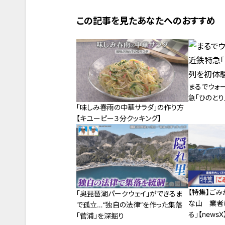
この記事を見たあなたへのおすすめ
まるでウォ
急「ひのと
「味しみ春雨の中華サラダ」の作り方
【キユーピー３分クッキング】
【特集】ご
「奥琵琶湖パークウェイ」ができるま
な山 業者
で孤立…“独自の法律”を作った集落
る」【newsX
「菅浦」を深掘り