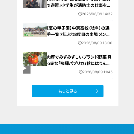
で避難」小学生が消防士の仕事を体
験 三重・津市
2026/08/09 14:32
【夏の甲子園】中京高校（岐阜）の選
手一覧 7年ぶり8度目の出場 メンバ
ー・出身中学・特徴は？高校野球
2026/08/09 13:00
肉厚でみずみずしいブランド野菜 真
っ赤な「飛騨パプリカ」秋にはりんご
のように甘い 岐阜・高山市の東農
2026/08/09 11:45
園では1日5000個収穫中
もっと見る