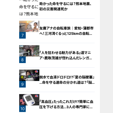
4
助かった命を守るには？熊本地震、
初の災害関連死か
5
友廣アナの自転車旅｜愛知・蒲郡市
へ！三河湾ぐるっと125kmの自転車
6
7
旅！【チャント！特集】
「人を狂わせる魅力がある」道マニ
ア・鹿取茂雄が惚れ込んだレンガの
8
橋梁とは？未公開の道3選
脱水で血液ドロドロ!?『夏の脳梗塞』
…命を守る運命の分かれ道は？「脳
9
梗塞」から身を守る方法
「高血圧」たったこれだけ!?簡単に血
圧を下げる方法…3人の専門家に学
10
ぶ！今日からできる高血圧対策