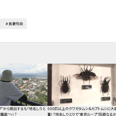
長妻怜央
プ”から脱出するも「地名しりと
500匹以上のクワガタムシ＆カブトムシに大
“離島”へ！？
奮！？地名しりとりで“東京ループ”回避なる