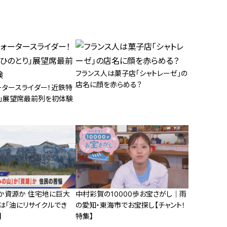
フランス人は菓子店「シャトレーゼ」の
店名に顔を赤らめる？
ータースライダー！近鉄特
り」展望席最前列を初体験
みか資源か 住宅地に巨大
中村彩賀の10000歩お宝さがし｜雨
は「油にリサイクルでき
の愛知・東海市でお宝探し【チャント！
】
特集】