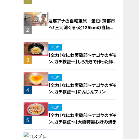
橋梁とは？未公開の道3選
友廣アナの自転車旅｜愛知・蒲郡市
へ！三河湾ぐるっと125kmの自転車
2
旅！【チャント！特集】
NEW
【全力！なにわ実験部～ナゴヤのギモ
3
ン、ガチ検証～】しらたきで作った豚
バラミンチの油そば
NEW
【全力！なにわ実験部～ナゴヤのギモ
4
ン、ガチ検証～】にんじんプリン
NEW
【全力！なにわ実験部～ナゴヤのギモ
5
ン、ガチ検証～】大橋特製お好み焼き