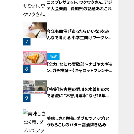
コスプレサミット、ワクワクさん、アジ
ア大会楽曲…愛知県の話題あれこれ
今年も開催！「あったらいいな」をみ
んなで考える 小学生向けワークショ
7
ップを大府市で開催
6
NEW
【全力！なにわ実験部～ナゴヤのギモ
8
ン、ガチ検証～】キャロットフレンチ
ロースト
【特集】名古屋の堀川を木曽川の水
で清流に “木曽川導水”なぜ16年ぶ
9
り？【newsX】
美味しさと栄養、ダブルでアップ！と
うもろこしのバター醤油炊き込みご
飯