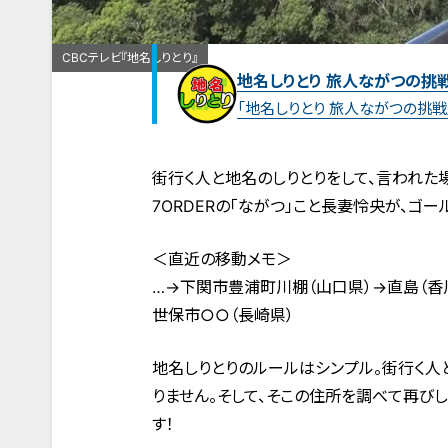
CBCテレビ『地名しりとり』
地名しりとり 旅人ながつの挑
「地名しりとり 旅人ながつの挑戦
街行く人と地名のしりとりをして、言われた
7ORDERの「ながつ」こと長妻怜央が、ゴ
＜直近の移動メモ＞
…→下関市豊浦町川棚（山口県）→直島（香
世保市○○（長崎県）
地名しりとりのルールはシンプル。街行く人
りません。そして、そこの住所を調べて再び
す！