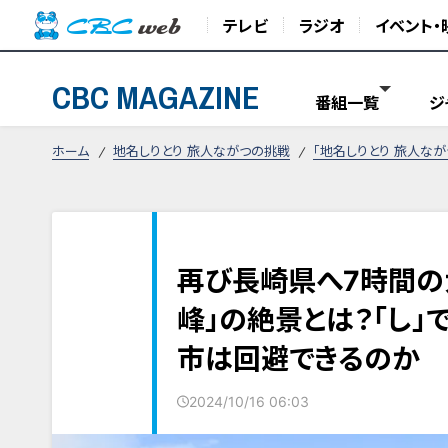
テレビ
ラジオ
イベント・
CBC MAGAZINE
番組一覧
ジ
ホーム
地名しりとり 旅人ながつの挑戦
「地名しりとり 旅人な
再び長崎県へ7時間の
峰」の絶景とは？「し」
市は回避できるのか
2024/10/16 06:03