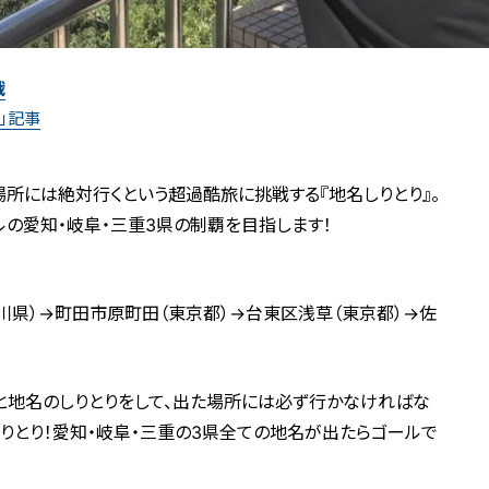
戦
」記事
場所には絶対行くという超過酷旅に挑戦する『地名しりとり』。
ールの愛知・岐阜・三重3県の制覇を目指します！
川県）→町田市原町田（東京都）→台東区浅草（東京都）→佐
と地名のしりとりをして、出た場所には必ず行かなければな
しりとり！愛知・岐阜・三重の3県全ての地名が出たらゴールで