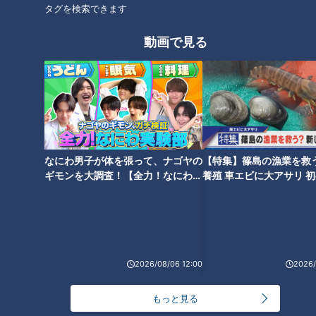
タグを検索できます
ほぼ三重・四日市市だけ愛され
ほぼ愛知・津島市だけ愛されフ
動画で見る
フード『パッション』をいただ
ード『もろこ寿司』をいただき
きます！【チャント！】
ます！【チャント！】
なにわ男子が体を張って、ナゴヤの
【特集】篠島の漁業を救
加藤愛アナが愛知県美浜町の
ほぼ岐阜・柳ケ瀬商店街だけ愛
ギモンを大調査！【全力！なにわ実
養殖 車エビに大アサリ 
『大砲巻』を調査！ 縁起よし！
されフード『大福屋の天ぷら中
験部～ナゴヤのギモン、ガチ検証
【newsX】
長さ30センチの愛され和スイー
華』をいただきます！【チャン
～】
ツ
ト！】
2026/08/06 12:00
2026/
もっと見る
ほぼ愛知・春日井市だけ愛され