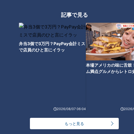
フード『明和のたこ焼き』をい
ただきます！【チャント！】
記事で見る
弁当3個で3万円？PayPay会計ミス
で店員のひと言にイラッ
本場アメリカの味に舌鼓
ム満点グルメからレトロ
で！愛知・東海市の感動
選
ランキング
RANKING
2026/08/07 06:04
2026/
24時間
週間
月間
もっと見る