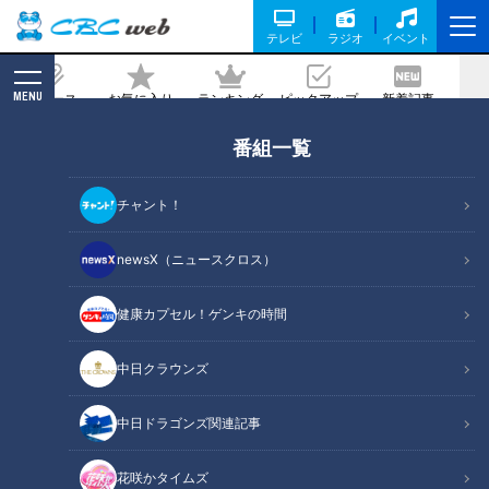
テレビ
ラジオ
イベント
MENU
ニュース
お気に入り
ランキング
ピックアップ
新着記事
CBC MAGAZINE
番組一覧
ほぼ愛知・江南市だけ愛されフード『嫁
見餅』をいただきます！【チャント！】
チャント！
記事に戻る
newsX（ニュースクロス）
健康カプセル！ゲンキの時間
中日クラウンズ
中日ドラゴンズ関連記事
花咲かタイムズ