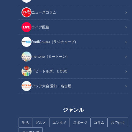
ニュースコラム
ライブ配信
ほぼ名古屋市・尾頭橋だけ愛さ
ほぼ三重・南伊勢町だけ愛され
RadiChubu（ラジチューブ）
れフード『不朽最中』をいただ
フード『神前丼（かみさきど
きます！【チャント！】
ん）』をいただきます！【チャ
ント！】
me:tone（ミートーン）
「ビートルズ」とCBC
アジア大会 愛知・名古屋
ほぼ愛知・蟹江町だけ愛されフ
ほぼ岐阜・池田町だけ愛されフ
ード『白いちじくブッセ』をい
ード『しゅうべーる』をいただ
ただきます！【愛されフード】
きます！【愛されフード】
ジャンル
生活
グルメ
エンタメ
スポーツ
コラム
おでかけ