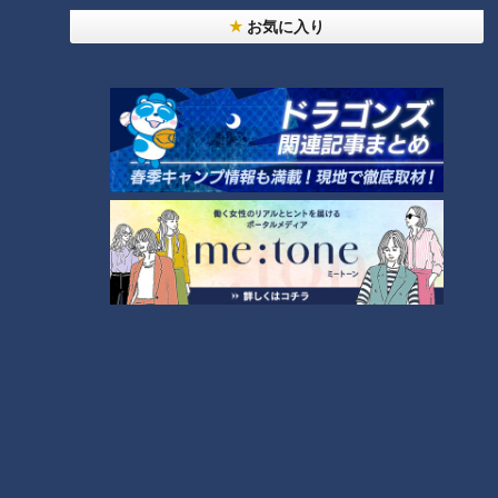
友廣アナの自転車旅｜愛知・蒲郡市へ！三河湾ぐる
お気に入り
っと125kmの自転車旅！【チャント！特集】
1
【全力！なにわ実験部～ナゴヤのギモン、ガチ検証
～】にんじんプリン
2
【全力！なにわ実験部～ナゴヤのギモン、ガチ検証
～】しらたきで作った豚バラミンチの油そば
3
【全力！なにわ実験部～ナゴヤのギモン、ガチ検証
～】キャロットフレンチロースト
4
【全力！なにわ実験部～ナゴヤのギモン、ガチ検証
～】赤味噌を使ったミルフィーユ味噌トンカツ
5