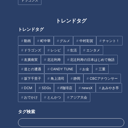
ドラゴンズ
ほぼ三重・菰野町だけ愛されフ
「サボり」「怠け」と言わない
トレンドタグ
ード『ちんころ』をいただきま
で！”起立性調節障害”とは！？
トレンドタグ
す！【チャント！】
朝起きられない病気と闘う子ど
もたち CBCドキュメンタリー
動画
町中華
グルメ
中村彩賀
チャント！
タグ
ドラゴンズ
レシピ
生活
エンタメ
動画
グルメ
チャント！
加藤愛
愛されフード
友廣南実
北辻利寿
北辻利寿の日本はじめて物語
愛知
道との遭遇
CANDY TUNE
お金
三重
坂下千里子
角上清司
静岡
CBCアナウンサー
DCM
SDGs
if珈琲店
newsX
あみやき亭
オススメ関連コンテンツ
おでかけ
とんかつ
アジア大会
タグ検索