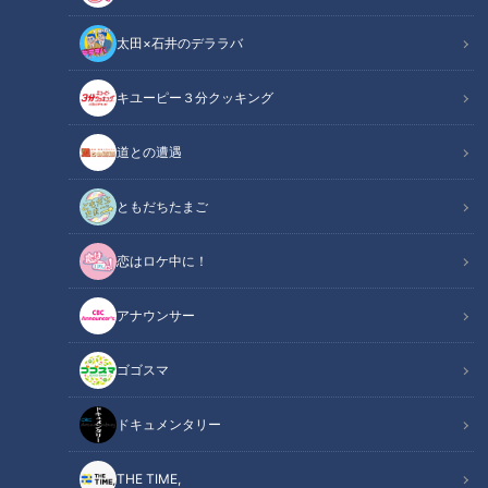
太田×石井のデララバ
キユーピー３分クッキング
ほぼ愛知・江南市だけ愛されフード『嫁見餅』をいただきます！【チャ
ント！】
道との遭遇
この記事の画像
（全1枚）
ともだちたまご
恋はロケ中に！
アナウンサー
ゴゴスマ
記事に戻る
ドキュメンタリー
この記事を見たあなたへのおすすめ
THE TIME,