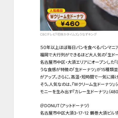
CBCテレビ『花咲かタイムズ』うなずキング
５０年以上ほぼ毎日パンを食べるパンマニア
福岡で大行列ができるほど大人気の「生ドー
名古屋市中区・大須エリアにオープンした『＠
うな食感が特徴の「生ドーナツ」が15種類
がアップ。さらに、高温・短時間で一気に揚
そう。人気なのは、『Wクリーム生ドーナツ』
モニーを生み出す『カレー生ドーナツ』（48
＠DONUT（アットドーナツ）
名古屋市中区大須3-17-12 鶴巻大須ビル1