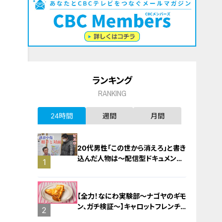
ランキング
RANKING
24時間
週間
月間
20代男性「この世から消えろ」と書き
込んだ人物は～配信型ドキュメンタ
1
リー「ピエロと呼ばれた息子」第１４
０話
【全力！なにわ実験部～ナゴヤのギモ
ン、ガチ検証～】キャロットフレンチ
2
ロースト