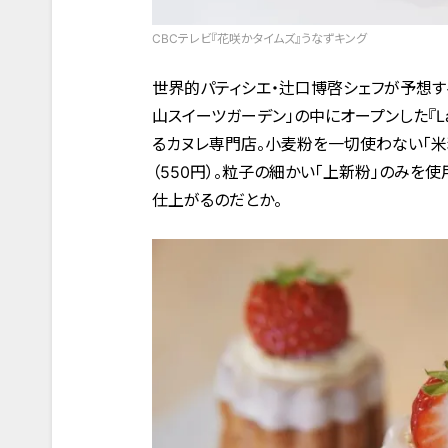
CBCテレビ『花咲かタイムズ』うなずキング
世界的パティシエ・辻口博啓シェフが予想する
山スイーツガーデン」の中にオープンした『La 
るカヌレ専門店。小麦粉を一切使わない「米粉
（550円）。粒子の細かい「上新粉」のみを
仕上がるのだとか。