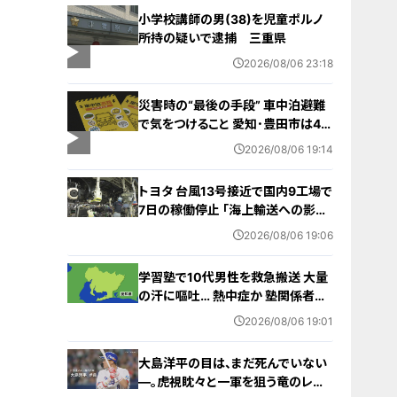
小学校講師の男(38)を児童ポルノ
所持の疑いで逮捕 三重県
2026/08/06 23:18
災害時の“最後の手段” 車中泊避難
で気をつけること 愛知･豊田市は4年
前からマニュアル作成 最悪の場合
2026/08/06 19:14
死に至る｢エコノミークラス症候群｣
にならないために
トヨタ 台風13号接近で国内9工場で
7日の稼働停止 ｢海上輸送への影響
を踏まえ判断｣ 夏季連休明けの17日
2026/08/06 19:06
から再開予定
学習塾で10代男性を救急搬送 大量
の汗に嘔吐… 熱中症か 塾関係者が
消防に通報 名古屋
2026/08/06 19:01
大島洋平の目は、まだ死んでいない
―。虎視眈々と一軍を狙う竜のレジ