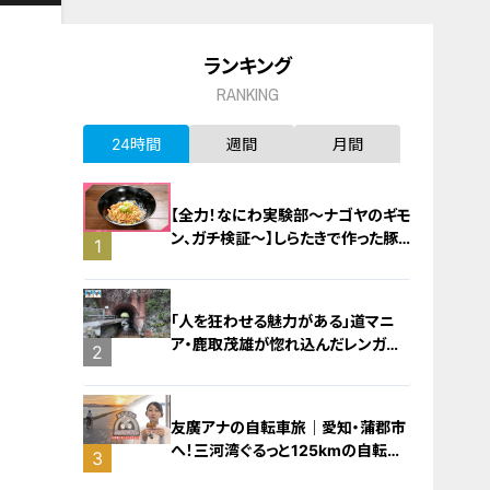
ランキング
RANKING
24時間
週間
月間
【全力！なにわ実験部～ナゴヤのギモ
ン、ガチ検証～】しらたきで作った豚
1
バラミンチの油そば
「人を狂わせる魅力がある」道マニ
ア・鹿取茂雄が惚れ込んだレンガの
2
橋梁とは？未公開の道3選
友廣アナの自転車旅｜愛知・蒲郡市
へ！三河湾ぐるっと125kmの自転車
3
旅！【チャント！特集】