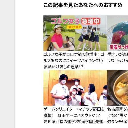
この記事を見たあなたへのおすすめ
ゴルフ女子がコロナ禍で急増中！ ゴ
手洗いが楽し
ルフ場なのにスイーツバイキング！？
うなせっけん
源泉かけ流しの温泉！？
名古屋新グル
ゲームクリエイター・マヂラブ野田も
はなく“黒か
脱帽！ 野田ゲーにスカウトか！？
強ランチ！金
愛知県屈指の進学校『滝学園』先進
がオープン！
技術研究部にマヂラブが向かった！