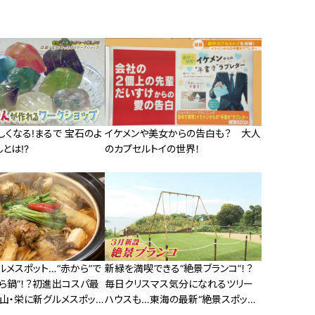
くなる!まるで 宝石のよ
イケメンや美女からの告白も？ 大人
とは!?
のカプセルトイの世界！
メスポット…“赤から”で
新緑を満喫できる“絶景ブランコ”！？
ら鍋”！？初進出コスパ最
毎日クリスマス気分になれるツリー
山・栄に新グルメスポット
ハウスも…東海の最新“絶景スポッ
ト”とは