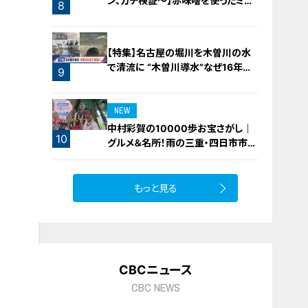
ン、ガチ検証～】赤味噌を使ったミル
8
フィーユ味噌トンカツ
【特集】名古屋の堀川を木曽川の水
で清流に “木曽川導水”なぜ16年ぶ
9
り？【newsX】
NEW
中村彩賀の10000歩お宝さがし｜
10
グルメ＆名所！雨の三重・四日市市で
お宝探し【チャント！特集】
もっと見る
CBCニュース
CBC NEWS