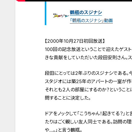
鶴瓶のスジナシ
「鶴瓶のスジナシ」動画
【2000年10月27日初回放送】
100回の記念放送ということで迎えたゲス
きな貢献をしていただいた段田安則さん。ス
段田にとっては2年ぶりのスジナシである。
スタジオには築25年のアパートの一室が作
それとも２人の部屋にするのか？というこ
問することに決定した。
ドアをノックして「こうちゃん！起きてる？」
たりはごく親しい友人同士である。訪問の理
や…。」と言う鶴瓶。