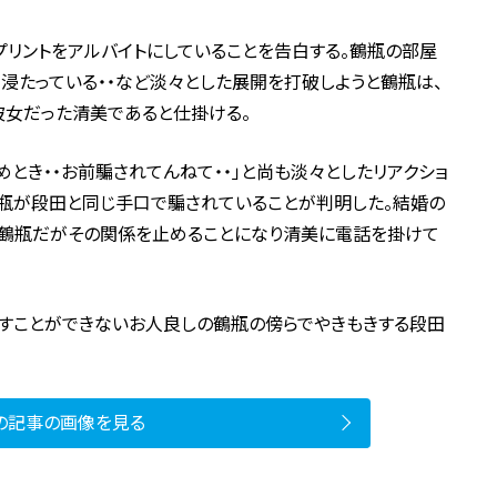
リントをアルバイトにしていることを告白する。鶴瓶の部屋
浸たっている・・など淡々とした展開を打破しようと鶴瓶は、
彼女だった清美であると仕掛ける。
めとき・・お前騙されてんねて・・」と尚も淡々としたリアクショ
鶴瓶が段田と同じ手口で騙されていることが判明した。結婚の
鶴瓶だがその関係を止めることになり清美に電話を掛けて
すことができないお人良しの鶴瓶の傍らでやきもきする段田
の記事の画像を見る