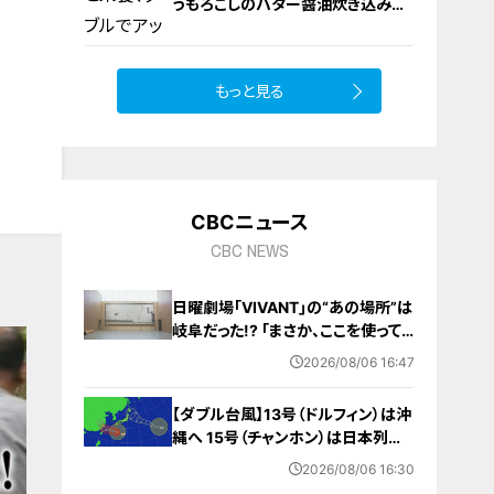
うもろこしのバター醤油炊き込みご
飯
もっと見る
10
CBCニュース
CBC NEWS
日曜劇場｢VIVANT｣の“あの場所”は
岐阜だった!? ｢まさか、ここを使って
いるとは…｣ ロケ地にはファンの姿
2026/08/06 16:47
が
【ダブル台風】13号（ドルフィン）は沖
縄へ 15号（チャンホン）は日本列島
接近か その後を追う“雨雲”も日本へ
2026/08/06 16:30
やってくる？ 進路予想 雨シミュレー