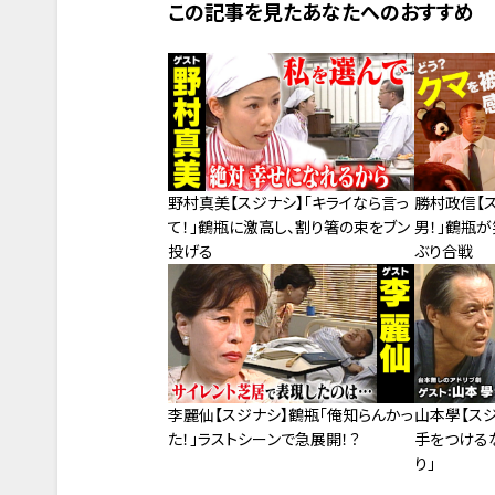
この記事を見たあなたへのおすすめ
野村真美【スジナシ】「キライなら言っ
勝村政信【
て！」鶴瓶に激高し、割り箸の束をブン
男！」鶴瓶が
投げる
ぶり合戦
李麗仙【スジナシ】鶴瓶「俺知らんかっ
山本學【ス
た！」ラストシーンで急展開！？
手をつける
り」