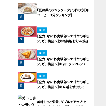
「夏野菜のフリッタータ」の作り方【キ
ユーピー３分クッキング】
6
5
NEW
【全力！なにわ実験部～ナゴヤのギモ
7
ン、ガチ検証～】大橋特製お好み焼き
NEW
【全力！なにわ実験部～ナゴヤのギモ
8
ン、ガチ検証～】キャロットフレンチ
ロースト
NEW
【全力！なにわ実験部～ナゴヤのギモ
9
ン、ガチ検証～】赤味噌を使ったミル
フィーユ味噌トンカツ
美味しさと栄養、ダブルでアップ！と