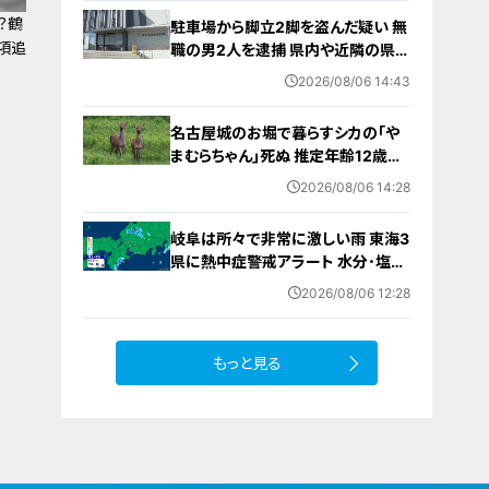
ション
？鶴
駐車場から脚立2脚を盗んだ疑い 無
項追
職の男2人を逮捕 県内や近隣の県で
相次ぐ窃盗事件との関連は… 愛知
2026/08/06 14:43
名古屋城のお堀で暮らすシカの｢や
まむらちゃん｣死ぬ 推定年齢12歳以
上 7月半ばから体調不良 母親とみら
2026/08/06 14:28
れる｢もみじちゃん｣は元気に暮らす
岐阜は所々で非常に激しい雨 東海3
県に熱中症警戒アラート 水分･塩分
補給など対策を 愛知･名古屋･岐阜･
2026/08/06 12:28
三重の天気予報（8/6 昼）
もっと見る