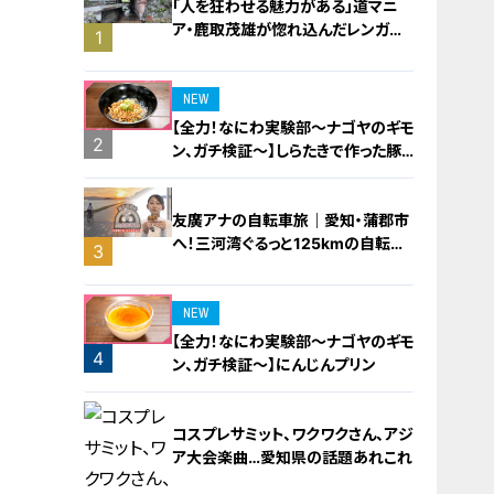
「人を狂わせる魅力がある」道マニ
ア・鹿取茂雄が惚れ込んだレンガの
1
橋梁とは？未公開の道3選
NEW
【全力！なにわ実験部～ナゴヤのギモ
2
ン、ガチ検証～】しらたきで作った豚
バラミンチの油そば
友廣アナの自転車旅｜愛知・蒲郡市
へ！三河湾ぐるっと125kmの自転車
3
旅！【チャント！特集】
NEW
【全力！なにわ実験部～ナゴヤのギモ
4
ン、ガチ検証～】にんじんプリン
コスプレサミット、ワクワクさん、アジ
ア大会楽曲…愛知県の話題あれこれ