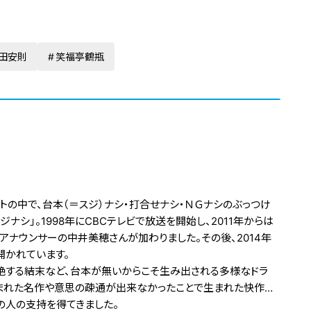
田安則
笑福亭鶴瓶
の中で、台本（＝スジ）ナシ・打合せナシ・ＮＧナシのぶっつけ
ナシ」。1998年にCBCテレビで放送を開始し、2011年からは
アナウンサーの中井美穂さんが加わりました。その後、2014年
開かれています。
絶する結末など、台本が無いからこそ生み出される多様なドラ
まれた名作や意思の疎通が出来なかったことで生まれた快作…
の人の支持を得てきました。