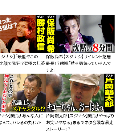
スジナシ】「最低やこの
保阪尚希【スジナシ】サイレント芝居
笑顔で発狂!?究極の無茶
最長！？鶴瓶「黙る勇気っているんで
すよ」
ジナシ】鶴瓶「あんな人に
片岡鶴太郎【スジナシ】鶴瓶「やっぱり
なんて、バレるの丸わか
お笑いやなぁ」まるでネタ合戦な暴走
ストーリー！？