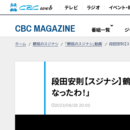
テレビ
ラジオ
イベント・
CBC MAGAZINE
番組一覧
ジ
ホーム
鶴瓶のスジナシ
「鶴瓶のスジナシ」動画
段田安則【ス
段田安則【スジナシ】
なったわ！」
2023/09/29 20:00