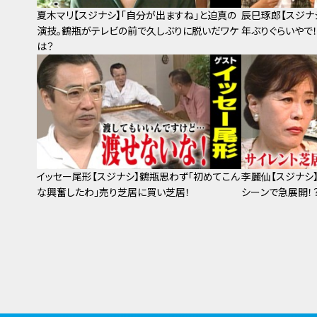
夏木マリ【スジナシ】「自分が出ますね」と迫真の
辰巳琢郎【スジナ
演技。鶴瓶がテレビの前で久しぶりに脱いだワケ
年ぶりぐらいやで！
は？
イッセー尾形【スジナシ】鶴瓶思わず「初めてこん
李麗仙【スジナシ
な興奮したわ」売り芝居に買い芝居！
シーンで急展開！