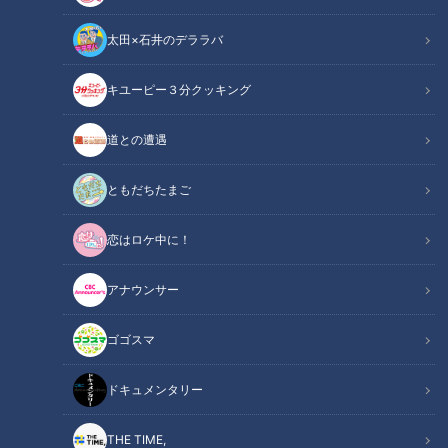
に』（ＣＢＣラジオ）は、愛知県田原市出身の大久保佳代子さ
太田×石井のデララバ
んと、事務所の後輩であるトンツカタン森本晋太郎さんが届け
る「迷える人たちの道標となる解決型ラジオバラエティ」で
キユーピー３分クッキング
す。4月4日の放送では、生後3ヶ月の赤ちゃんを育てるAさん
（仙台市在住・27歳女性）から、育児に協力してくれない夫
道との遭遇
への悩みが寄せられました。子育て未経験のふたりは、この難
問にどう向き合ったのでしょうか。
ともだちたまご
関連リンク
この記事をradiko（ラジコ）で聴く
恋はロケ中に！
アナウンサー
INDEX
ゴゴスマ
ワンオペの限界
命を守る重さ
ドキュメンタリー
あなたも育てられた
「しょうもない！」
THE TIME,
ボロボロの姿を見せて