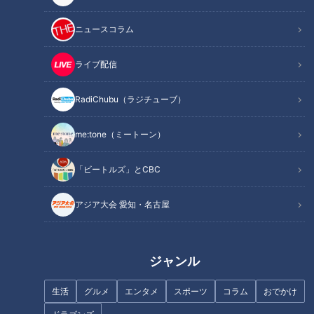
SOSを出そう
ニュースコラム
オススメ関連コンテンツ
ライブ配信
ワンオペの限界
RadiChubu（ラジチューブ）
「夫が全く頼りになりません。仕事が激務のため、平日は私が
me:tone（ミートーン）
ワンオペ。ここまでは仕方ないのですが、休日も友達と遊びに
行って朝帰りで、家にいても疲れているのか寝てばかりです」
「ビートルズ」とCBC
（Aさん）
アジア大会 愛知・名古屋
「俺が見てるよ」と言ってくれることもあるものの、様子を見
てみると泣いている我が子の横で爆睡しているそうです。
ジャンル
「結局私が全部やらないといけないこと、自由がないこと、家
生活
グルメ
エンタメ
スポーツ
コラム
おでかけ
族の優先順位が低いことがつらいです」（Aさん）