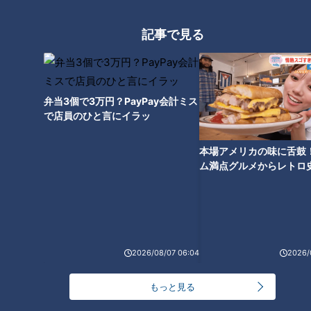
森本さんは、夫のそもそもの根本の考え方が違いそうだと指摘
します。大久保さんも、もしかしたら子育ては母親がやるもの
記事で見る
と考えているのかもしれないと推測し、こう訴えます。
大久保「あなたも何もできない時に、お母さんにおしめ替えて
もらって、ごはんを口まで持ってってもらって、おっぱい吸わ
弁当3個で3万円？PayPay会計ミス
で店員のひと言にイラッ
せてもらって、きったないうんち片付けてもらってっていうの
をしてもらったってことを忘れてるじゃない、みんな」
本場アメリカの味に舌鼓
ム満点グルメからレトロ
母親がそれを放棄していたら命はなかったはずだと大久保さん
で！愛知・東海市の感動
は強調。今こそ育児に関わるいいチャンスなのだと語ります。
選
休日も朝帰りという状況に驚く森本さん。大久保さんが「実家
に帰るか、1回」とつぶやくと、森本さんもこうした積み重ね
2026/08/07 06:04
2026/
が「実家に帰らせていただきます」に至るのだろうと受け止め
もっと見る
ました。