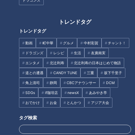
ドラゴンズ
今までお互い放任主義で束縛やルールがほとんどなかった夫
婦。夫は今もそのままの感覚でいるようだとAさんは感じてい
トレンドタグ
ます。
トレンドタグ
動画
町中華
グルメ
中村彩賀
チャント！
「父親の自覚を持って行動してもらうためにはどうしたらいい
でしょうか？」（Aさん）
ドラゴンズ
レシピ
生活
友廣南実
エンタメ
北辻利寿
北辻利寿の日本はじめて物語
道との遭遇
CANDY TUNE
三重
坂下千里子
命を守る重さ
角上清司
静岡
CBCアナウンサー
DCM
子育て経験のないふたりにとって、まさに難題です。それでも
SDGs
if珈琲店
newsX
あみやき亭
知恵を出し合おうと向き合います。
おでかけ
お金
とんかつ
アジア大会
大久保「仕事で疲れてるから赤ちゃんが横で泣いてても爆睡し
タグ検索
ちゃうのかなあ」