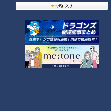
お気に入り
「しょうもない！」
しかし、夫が何かをきっかけに子育てに真剣に向き合うように
なることはあるのでしょうか。考えを巡らせるものの、大久保
さんは「何も思いつかない」と白旗を上げます。
森本さんに「気持ちのいいお手上げ宣言」と突っ込まれつつ
も、Aさんの気持ちには懸命に寄り添います。
大久保「旦那さんのことしょうもないって言わせてください。
しょうもない」
そして、放任主義だった夫婦関係と子育てはまったくの別物だ
と指摘します。
大久保「子育てっていうのは、お互いがお互いがじゃないもん