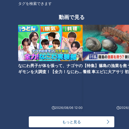
とはいえ、子育ての大変さは想像に難くないと続けます。
タグを検索できます
動画で見る
大久保「命だからさ。常に見張ってないとダメでしょう。その
神経ピリピリ感とかを、『子育てだけしてるから大丈夫でし
ょ』みたいに思われてたら最悪だしさ」
もう少し手を差し伸べてくれてもいいのではないかと疑問を呈
する大久保さん。最近の芸人仲間のパパたちは楽屋でお子さん
の話をするなど、しっかり育児に向き合っている印象があると
なにわ男子が体を張って、ナゴヤの
【特集】篠島の漁業を救
ギモンを大調査！【全力！なにわ実
養殖 車エビに大アサリ 
いいます。
験部～ナゴヤのギモン、ガチ検証
【newsX】
～】
森本「僕の周りも別にそんな放任な人はいないかもしんないで
すね」
2026/08/06 12:00
2026/
あなたも育てられた
もっと見る