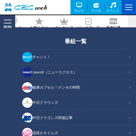
テレビ
ラジオ
イベント
MENU
ニュース
お気に入り
ランキング
ピックアップ
新着記事
CBC MAGAZINE
番組一覧
休日も朝帰りの夫にワンオペ妻が悲鳴…
大久保佳代子が絞り出した答え
チャント！
2026/04/07 06:04
newsX（ニュースクロス）
健康カプセル！ゲンキの時間
RadiChubu（ラジチューブ）
中日クラウンズ
真誠presents 大久保佳代子・森本晋太郎のどうぞご自
由に
中日ドラゴンズ関連記事
『真誠presents 大久保佳代子・森本晋太郎のどうぞご自由
花咲かタイムズ