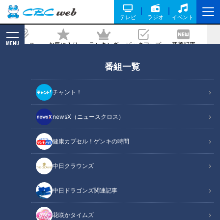
テレビ
ラジオ
イベント
MENU
ニュース
お気に入り
ランキング
ピックアップ
新着記事
CBC MAGAZINE
番組一覧
特別だった「お伊勢参り」。大内政弘が
土産を禁止した理由
チャント！
2026/03/17 06:02
newsX（ニュースクロス）
健康カプセル！ゲンキの時間
RadiChubu（ラジチューブ）
伝令！武将が現世でラジオを始めたようです！
中日クラウンズ
ＣＢＣラジオ『伝令！武将が現世でラジオを始めたようで
中日ドラゴンズ関連記事
す！』は、400年の時を経て現代に蘇った名古屋にゆかりの武
将たちと足軽集団・名古屋おもてなし武将隊（R）が、日本の
花咲かタイムズ