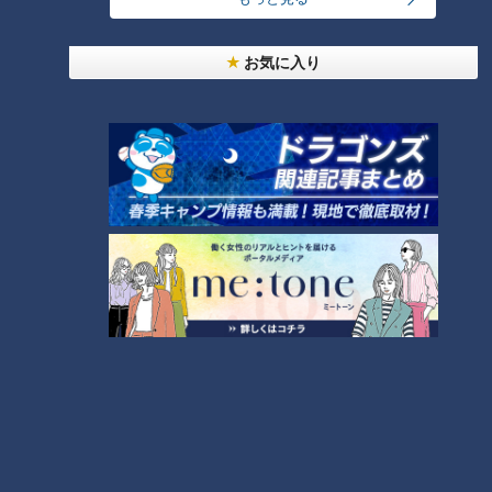
ったことなど理由はいくつかあるが、主に東から西へと来た者
たちが有松の地に寄って、参詣の証に有松絞りを買うて大評判
となったんじゃな」
お気に入り
現在でも、名古屋市緑区付近や、名古屋城では有松絞理の取り
扱いがあるため、ぜひ名古屋を訪れた際は当時の伊勢詣りを思
いながら手に取ってほしい、と十吾が締めくくりました。
（葉月智世）
この記事の画像を見る
この記事を見たあなたへのおすすめ
歌舞伎の原型・出雲阿国の「か