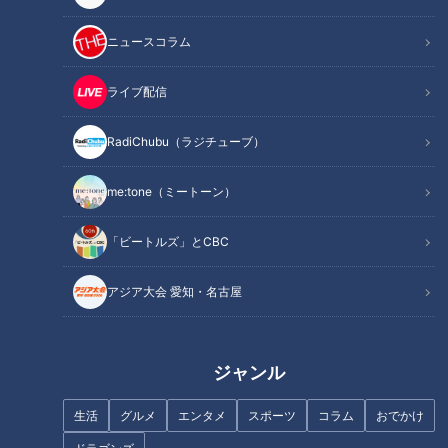
「この日何の日？」コーナーは、先週土曜日から今日までの1
ニュースコラム
週間の日付で過去に起こった歴史上の出来事・記念日を解説。
話題は「本能寺の変」の99年前、1483年3月9日に、室町時代
ライブ配信
の守護大名・大内政弘が出した「伊勢詣りの土産禁止」につい
て。
RadiChubu（ラジチューブ）
me:tone（ミートーン）
十吾「これは一体利家様、何があったのでござりますか？」
「ビートルズ」とCBC
前田利家「現世の者たちも伊勢詣りにはよく訪れると思うんじ
ゃけど、実は我らの室町後期から戦国と呼ばれる時代はすでに
アジア大会 愛知・名古屋
民たちも、それなりに楽しむようになっておったんじゃ」
現代のお伊勢参りは、名物の「赤福」に伊勢うどんなど、おか
ジャンル
げ横丁近辺に多くの土産物店や食事できる店が立ち並び観光客
でにぎわっています。利家によると、この文化は既に当時から
生活
グルメ
エンタメ
スポーツ
コラム
おでかけ
あったそうです。