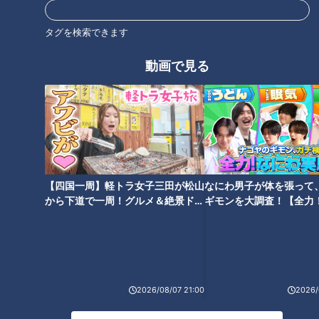
伊勢神宮を大切にするあまり、土産物を買い過ぎたり旅行とし
て楽しみ過ぎるなと。遊びとして行くなかれという戒めが理由
タグを検索できます
のひとつ目じゃ」
動画で見る
ふたつ目の理由が、金や銀が領国外に出るのを恐れたこと。
戦国時代はそれぞれの国・地域でで勢力を持つ武将が争ってい
ましたが、流通している貨幣は金・銀で造られており、貨幣そ
のものに大きな価値がありました。
【四国一周】軽トラ女子三田が松山
なにわ男子が体を張って
利家「要は贈答品を買う、伊勢国で浪費をしてしまうと、せっ
から下道で一周！グルメ＆絶景ドラ
ギモンを大調査！【全力
かく大内家が作った銭が外に流出するということなんじゃ。銭
イブ⑳
験部～ナゴヤのギモン、
を確保することは我らの時代重要であったから、あまり使い過
～】
ぎるなよと」
十吾「現世でインバウンドなる海外からの旅行もあれば、日本
2026/08/07 21:00
2026/
から海外へ旅行することもあるが、銭の扱いは難しいのです