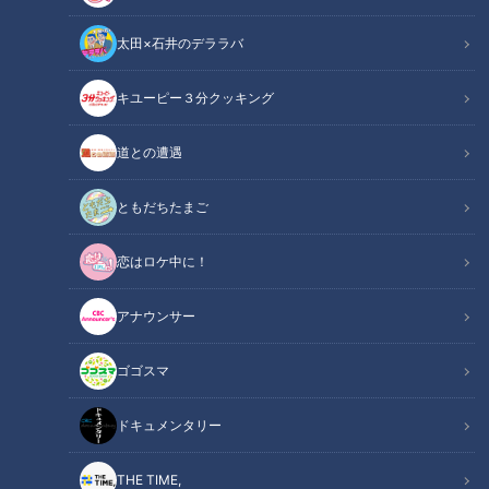
歴史を楽しく紹介する歴史バラエティ番組です。3月14日放送
太田×石井のデララバ
では、前田利家・加藤清正・陣笠隊の足軽・十吾の3名が出演
し、室町時代の守護大名・大内政弘が出した「伊勢詣りの土産
キユーピー３分クッキング
禁止」について取り上げました。
道との遭遇
関連リンク
この記事をradiko（ラジコ）で聴く
ともだちたまご
INDEX
恋はロケ中に！
土産は禁止
アナウンサー
大内氏の立ち位置と禁じた理由
伊勢詣りの土産で人気だった有松絞り
ゴゴスマ
オススメ関連コンテンツ
ドキュメンタリー
土産は禁止
THE TIME,