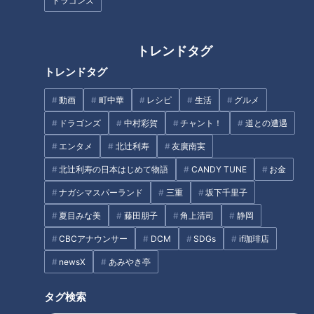
ドラゴンズ
利家「我らの時代も、遠くへ行くときは餞別を渡したり、戻っ
トレンドタグ
てきた時は土産を渡すと言ったことは普通にあった」
トレンドタグ
それでも、大内政弘があえて伊勢詣りの土産禁止を言い出した
動画
町中華
レシピ
生活
グルメ
のには理由があると続けました。
ドラゴンズ
中村彩賀
チャント！
道との遭遇
エンタメ
北辻利寿
友廣南実
大内氏の立ち位置と禁じた理由
北辻利寿の日本はじめて物語
CANDY TUNE
お金
ナガシマスパーランド
三重
坂下千里子
大内氏は、周防国・長門国（どちらも現在の山口県付近）を拠
点にしていた戦国大名。特に文化人としての側面が強く、非常
夏目みな美
藤田朋子
角上清司
静岡
に伊勢神宮を大切にしていました。
CBCアナウンサー
DCM
SDGs
if珈琲店
当時は伊勢神宮も、応仁の乱の影響で金銭的に困窮していたと
newsX
あみやき亭
ころを政弘が支援するなど信心深かったのです。
タグ検索
利家「別に他の寺社仏閣に行くなということではなくて、逆に