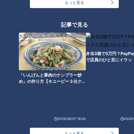
な」
もっと見る
伊勢詣りの土産で人気だった有松絞り
記事で見る
ここで、話題は伊勢土産について。
弁当3個で3万円？PayP
十吾「先程、利家様は伊勢土産として赤福や伊勢うどんを挙げ
で店員のひと言にイラッ
ておられましたが、土産物と聞いて清正様は何か思いつかれま
するか？」
「いんげんと豚肉のナンプラー炒
め」の作り方【キユーピー３分クッ
加藤清正「土産物と言えば、有松絞りかの。名古屋城築城の際
キング】
に、全国から技術者が集まり申してな。絞り染めというと豊後
国（大分県）なんじゃが、染めの技術が評判になり、各地へ広
まっていったというわけじゃ」
2026/08/07 18:00
2026/
利家「伊勢詣りは江戸時代に大流行したんじゃ。平和な世にな
もっと見る