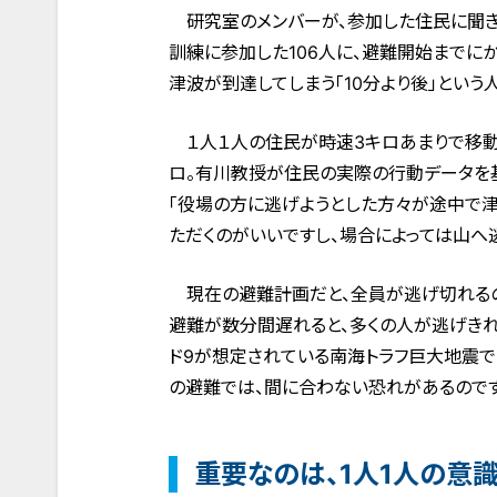
研究室のメンバーが、参加した住民に聞き
訓練に参加した106人に、避難開始までにか
津波が到達してしまう「10分より後」という
１人１人の住民が時速3キロあまりで移動す
ロ。有川教授が住民の実際の行動データを基
「役場の方に逃げようとした方々が途中で
ただくのがいいですし、場合によっては山へ
現在の避難計画だと、全員が逃げ切れる
避難が数分間遅れると、多くの人が逃げきれ
ド9が想定されている南海トラフ巨大地震で
の避難では、間に合わない恐れがあるのです
重要なのは、1人1人の意