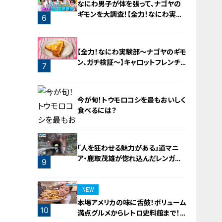
なにわ男子が体を張って、ナゴヤの
ギモンを大調査！【全力！なにわ実験
6
部～ナゴヤのギモン、ガチ検証～】
5
【全力！なにわ実験部～ナゴヤのギモ
ン、ガチ検証～】キャロットフレンチ
7
ロースト
今が旬！トウモロコシを最もおいしく
食べるには？
「人を狂わせる魅力がある」道マニ
ア・鹿取茂雄が惚れ込んだレンガの
8
9
橋梁とは？未公開の道3選
NEW
本場アメリカの味に舌鼓！ボリューム
10
満点グルメからレトロ史料館まで！