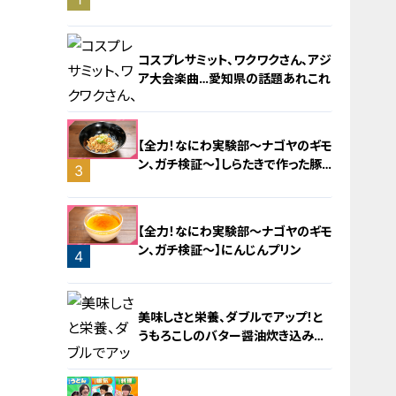
旅！【チャント！特集】
コスプレサミット、ワクワクさん、アジ
ア大会楽曲…愛知県の話題あれこれ
【全力！なにわ実験部～ナゴヤのギモ
ン、ガチ検証～】しらたきで作った豚
3
バラミンチの油そば
2
【全力！なにわ実験部～ナゴヤのギモ
ン、ガチ検証～】にんじんプリン
4
美味しさと栄養、ダブルでアップ！と
うもろこしのバター醤油炊き込みご
飯