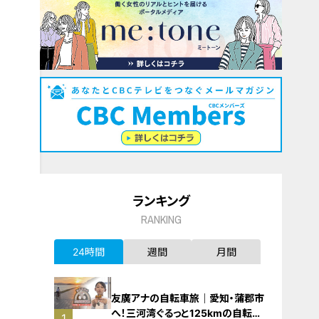
ランキング
RANKING
24時間
週間
月間
友廣アナの自転車旅｜愛知・蒲郡市
へ！三河湾ぐるっと125kmの自転車
1