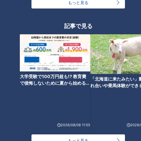
もっと見る
メガ盛＆大容量がコスパ最高の「精肉コーナー」
記事で見る
大学受験で100万円超も!? 教育費
「北海道に来たみたい」
で後悔しないために夏から始めるお
れ合いや乗馬体験ができ
金の準備術とは
ススメ！不動産屋さんが
とは
CBCテレビ『花咲かタイムズ』うなずキング
2026/08/08 11:55
2026/
もともと精肉店だったこともあり、肉のクオリティには定評の
あるロピア。定番から希少部位まで肉の種類が豊富でお値打ち
もっと見る