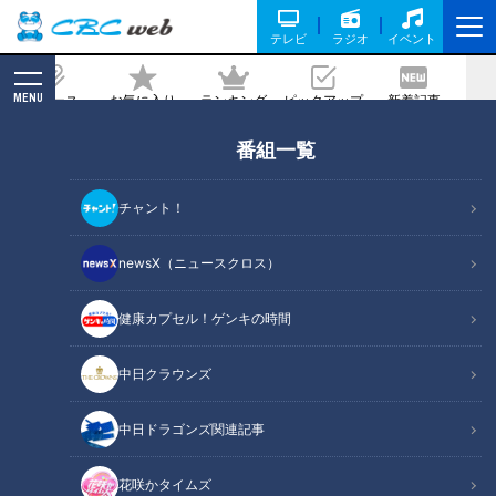
テレビ
ラジオ
イベント
MENU
ニュース
お気に入り
ランキング
ピックアップ
新着記事
CBC MAGAZINE
番組一覧
コスパ最強スーパー「ロピア」が愛知初
上陸！ 名古屋みなと店を取材！おすすめ
チャント！
の商品とは！？
newsX（ニュースクロス）
2023/12/19 17:00
2023年12月16日放送
健康カプセル！ゲンキの時間
中日クラウンズ
中日ドラゴンズ関連記事
花咲かタイムズ