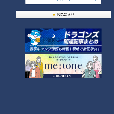
です。年間220万袋を販売する国産豚肉100％の『自社製荒挽
ウインナー』（1袋321円）や、『特大パック 国産豚切り落と
お気に入り
し』（100g85円）などがオススメ。
中でも、ロピアの会長とバイヤーが独自の目利きで仕入れてい
る、4等級のオリジナルブランド牛「みなもと牛」は激推し！
『みなもと牛ステーキ用盛り合わせ（切り落とし）』
（100g430円）は、希少部位が一度にたくさん楽しめます。
デパ地下顔負けの総菜コーナー「ごちそうマルシ
ェ」