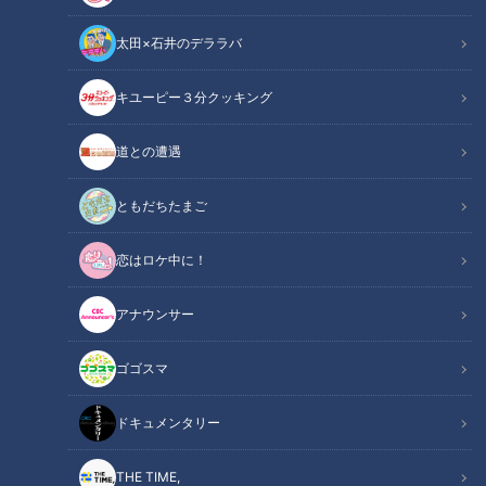
太田×石井のデララバ
CBCテレビ『花咲かタイムズ』うなずキング
キユーピー３分クッキング
花咲かタイムズ
道との遭遇
うなずキング
ともだちたまご
関東を中心に全国85店舗を展開するコスパ最強スーパー『ロ
恋はロケ中に！
ピア』が、愛知に初上陸！そこで、各売り場のチーフが激推し
の商品をご紹介します。
アナウンサー
INDEX
ゴゴスマ
ここがすごい！「ロピア」の魅力とは
ドキュメンタリー
ボリューム満点の寿司が満載の「鮮魚コーナー」
メガ盛＆大容量がコスパ最高の「精肉コーナー」
THE TIME,