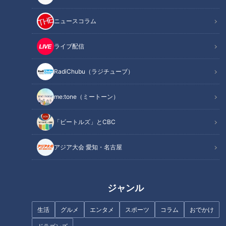
デパ地下顔負けの総菜コーナー「ごちそうマルシェ」
豊富な品ぞろえを誇る「食品コーナー」
ニュースコラム
オススメ関連コンテンツ
ライブ配信
ここがすごい！「ロピア」の魅力とは
RadiChubu（ラジチューブ）
me:tone（ミートーン）
「ビートルズ」とCBC
アジア大会 愛知・名古屋
ジャンル
生活
グルメ
エンタメ
スポーツ
コラム
おでかけ
CBCテレビ『花咲かタイムズ』うなずキング