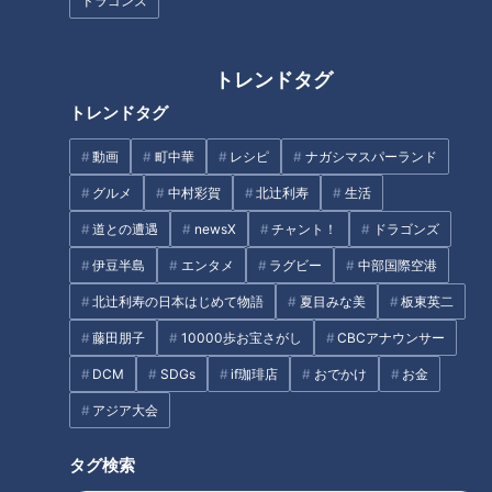
ドラゴンズ
ロープライスのユートピアを略した『ロピア』は、圧巻過ぎる
品ぞろえが人気のコスパ最強スーパー。鍋つゆ100種類に、ふ
トレンドタグ
りかけ300種類ととにかく豊富！また、インパクトが強すぎる
トレンドタグ
メガ盛りや特大サイズが盛りだくさん。カゴを4つのせられる
特注カートで大量の買い物もスムーズにできます。店長が全体
動画
町中華
レシピ
ナガシマスパーランド
を統括する一般的なスーパーとは異なり、こちらでは各売り場
グルメ
中村彩賀
北辻利寿
生活
のチーフにほぼすべての決定権があるのが最大の特徴。その道
道との遭遇
newsX
チャント！
ドラゴンズ
のプロが買付から値段設定まで手掛けることで、より専門的で
伊豆半島
エンタメ
ラグビー
中部国際空港
魅力のある売り場を実現しています。※品揃え・価格は店舗や
仕入れ状況により異なります
北辻利寿の日本はじめて物語
夏目みな美
板東英二
藤田朋子
10000歩お宝さがし
CBCアナウンサー
DCM
SDGs
if珈琲店
おでかけ
お金
ボリューム満点の寿司が満載の「鮮魚コーナー」
アジア大会
タグ検索