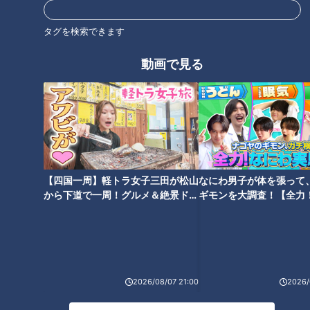
タグを検索できます
動画で見る
CBCテレビ『花咲かタイムズ』うなずキング
鮮魚コーナーは、全国各地の新鮮な海の幸が勢ぞろい！ノルウ
ェーから空輸の『生アトランティックサーモン刺身用（メガパ
【四国一周】軽トラ女子三田が松山
なにわ男子が体を張って
から下道で一周！グルメ＆絶景ドラ
ギモンを大調査！【全力
ック）』は、一度も冷凍していないので超新鮮。600g近く入
イブ⑳
験部～ナゴヤのギモン、
って1,793円とお得です。寿司はインパクト抜群でボリューム
～】
満点！中でも「はみ出し巻き」は、具材のマグロやうなぎがは
み出すほど特大で食べ応えがあります。オススメは、赤身・中
トロ・大トロが一度に楽しめる『刺身用 生本鮪ブーメラン』
2026/08/07 21:00
2026/
（100g 853円）。業界ではタブー視されている売り方を、あ
えて赤字覚悟のひとかたまりで売るのがロピア流なのだとか。