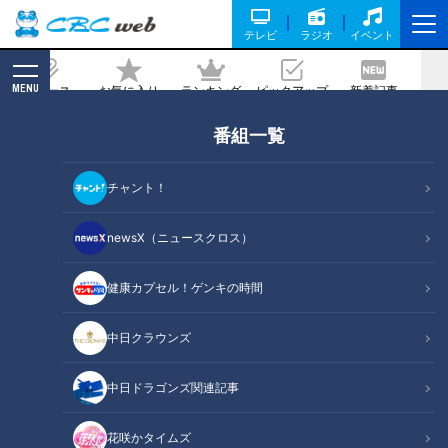
テレビ
ラジオ
イベント
MENU
ニュース
お気に入り
ランキング
ピックアップ
新着記事
CBC MAGAZINE
番組一覧
焼失戸数1万軒超の大火災…「北の大火」
で焼けた瓦礫の捨て場となった川 大阪
チャント！
の歴史を紐解く川の痕跡とは
newsX（ニュースクロス）
2023/12/18 17:50
2023年12月12日放送
健康カプセル！ゲンキの時間
中日クラウンズ
中日ドラゴンズ関連記事
花咲かタイムズ