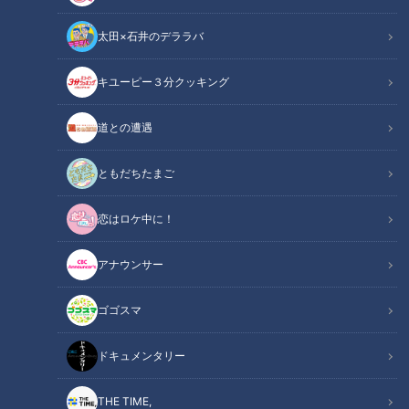
太田×石井のデララバ
画像：CBCテレビ『道との遭遇』
キユーピー３分クッキング
道との遭遇
道との遭遇
「道との遭遇」記事
ともだちたまご
全国の道に特化したバラエティ番組『道との遭遇』では、道マ
恋はロケ中に！
ニアがイチオシの道をご紹介。今回は、大阪府にある川が流れ
ていた場所の上にできた“暗渠道（あんきょみち）”を巡りまし
アナウンサー
た。（この記事では道情報だけをまとめてご紹介します）
ゴゴスマ
【動画】焼失戸数1万軒超の大火災…「北の大
関連リンク
火」で焼けた瓦礫の捨て場となった川は【2分
ドキュメンタリー
51秒～】
THE TIME,