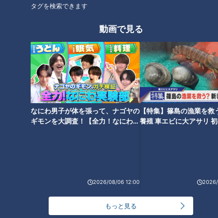
瓦礫の処分に使われて消失 繫栄に身を捧げた
タグを検索できます
「蜆川」
動画で見る
なにわ男子が体を張って、ナゴヤの
【特集】篠島の漁業を救
ギモンを大調査！【全力！なにわ実
養殖 車エビに大アサリ 
験部～ナゴヤのギモン、ガチ検証
【newsX】
～】
画像：CBCテレビ『道との遭遇』
「しじみばし」の西側には、蜆川に架かっていた「櫻橋」の石
2026/08/06 12:00
2026/
碑も残っています。明治7年、大阪～神戸間の鉄道開通をきっ
かけに当時の大阪駅が置かれたとき、市街地から駅へ通じるメ
もっと見る
インルートに「櫻橋」が架かっており、「ステーション道」と