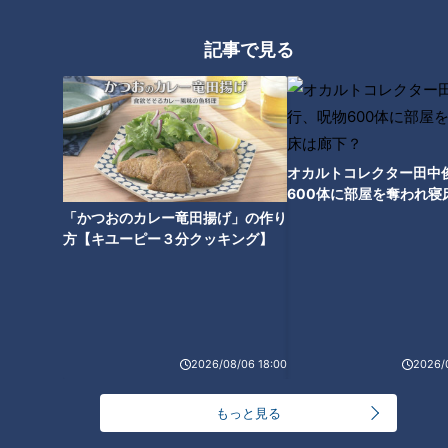
呼ばれるほど重要な役割を果たしていました。
記事で見る
オカルトコレクター田中
600体に部屋を奪われ寝
下？
「かつおのカレー竜田揚げ」の作り
方【キユーピー３分クッキング】
画像：CBCテレビ『道との遭遇』
しかし明治42年（1909年）、大阪北部を襲った明治最大の火
2026/08/06 18:00
2026/
災「北の大火」が発生。焼失戸数1万軒を上回るほど甚大な被
害をもたらし、瓦礫の処分場所として「蜆川」が利用されまし
もっと見る
た。