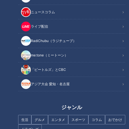
INDEX
ニュースコラム
建物の角に埋め込まれた「しじみばし」の石碑
瓦礫の処分に使われて消失 繫栄に身を捧げた「蜆川」
ライブ配信
兵糧の運搬にも使われた「猫間川」
オススメ関連コンテンツ
RadiChubu（ラジチューブ）
me:tone（ミートーン）
建物の角に埋め込まれた「しじみばし」の石碑
「ビートルズ」とCBC
アジア大会 愛知・名古屋
ジャンル
生活
グルメ
エンタメ
スポーツ
コラム
おでかけ