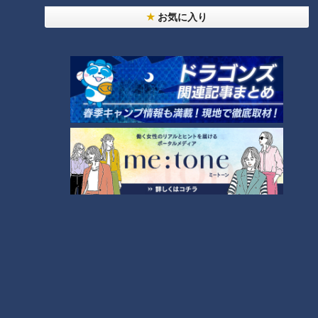
お気に入り
その後、出入橋から東側（蜆川の上流部）が先に埋め立てら
れ、大正13年（1924年）に全てが埋め立てられて蜆川は姿を
消しました。古くから水の都を支え、その繁栄に身を捧げた
「蜆川」の歴史は今もなお、多くの人々に語り継がれていま
す。
兵糧の運搬にも使われた「猫間川」