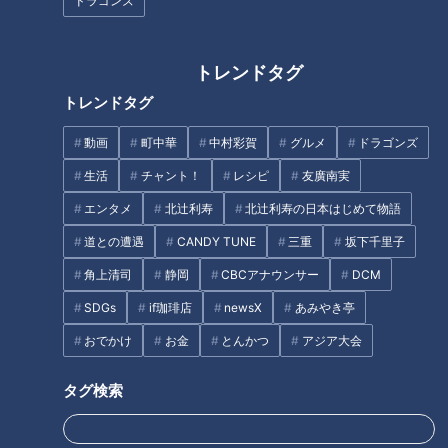
ドラゴンズ
画像：CBCテレビ『道との遭遇』
トレンドタグ
トレンドタグ
「大阪はかつて、水運のために造られた川や堀がたくさんあっ
て水の都だった」と言う道マニア。川が多く水運も発達してい
動画
町中華
中村彩賀
グルメ
ドラゴンズ
たことから、全国の食材や道具が集まっては流れる「天下の台
生活
チャント！
レシピ
友廣南実
所」と呼ばれました。
エンタメ
北辻利寿
北辻利寿の日本はじめて物語
道との遭遇
CANDY TUNE
三重
坂下千里子
大阪市役所付近を流れる堂島川の北側には、「しじみばし」と
書かれた石碑が建物の角に埋め込まれた姿で残されています。
角上清司
静岡
CBCアナウンサー
DCM
SDGs
if珈琲店
newsX
あみやき亭
江戸時代、船を通すために堂島川から分かれて「蜆川」が造ら
おでかけ
お金
とんかつ
アジア大会
れ、「しじみばし」が架けられていたそう。蜆がよく獲れたこ
とから名付けられたとのことです。
タグ検索