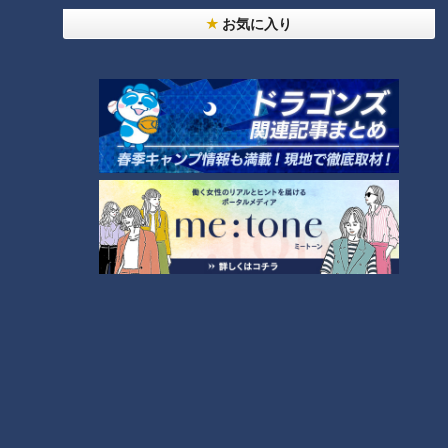
お気に入り
CBCテレビ me:tone編集部
佐藤さんは、婚活においてプロフィールの中でも、特に「自己
PR文章」にこそ、この“最初の情報の大切さ”が如実に表れる
のだと力強く語ります。
プロフィールに記載する内容としては、住所(都道府県のみ)・
最終学歴・年収・アピールしたいことなどの限られた情報で
す。実際には、会う前の段階でこれらの情報だけをもとに判断
されるため、「申し込みが来るか」「申し込みを承諾してもら
えるか」といった、次の行動に直結します。
では、どのような書き方が好印象につながるのでしょうか。プ
ロフィール作成のポイントについて、佐藤さんは次のように話
してくれました。