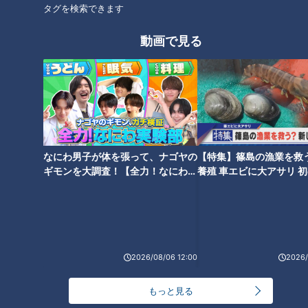
タグを検索できます
初めて会う相手に対して、私たちは自然と“与えられた最初の
動画で見る
情報”から、その人の姿を思い描きます。
名刺に書かれた肩書きや自己紹介のひと言、そして結婚相談所
で提示されるプロフィール情報。これらはすべて、相手を知る
ための大切な入口です。
なにわ男子が体を張って、ナゴヤの
【特集】篠島の漁業を救
ギモンを大調査！【全力！なにわ実
養殖 車エビに大アサリ 
験部～ナゴヤのギモン、ガチ検証
【newsX】
～】
2026/08/06 12:00
2026/
もっと見る