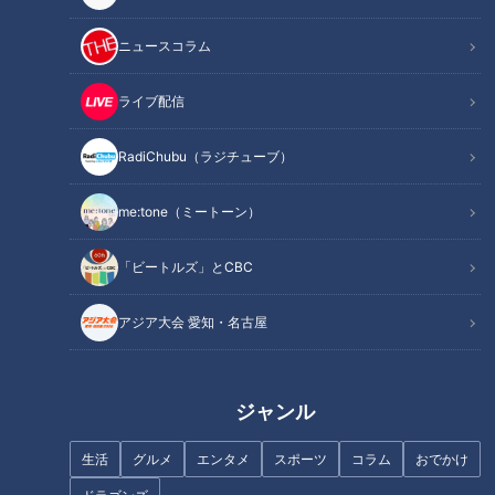
特に、結婚を真剣に考える人が集まる結婚相談所では、プロフ
ィールは相手に安心感や人柄を伝えるための、非常に重要な判
ニュースコラム
断材料になります。
「目にとめてもらえるか」「会ってみたいと思ってもらえる
ライブ配信
か」その判断は、プロフィール次第で大きく左右されるからで
RadiChubu（ラジチューブ）
す。
me:tone（ミートーン）
今回、me:tone編集部では、結婚相談所の現場で実際に多くの
成婚を見届けてきたプロの視点から、収入や資産の扱い方、男
「ビートルズ」とCBC
女それぞれの視点の違い、そして写真の重要性まで掘り下げな
がら、“真剣な婚活で信頼されるプロフィール”のヒントを探り
アジア大会 愛知・名古屋
ました。
INDEX
ジャンル
プロフィールの重要性——人との出会いは“最初の情報”から
生活
グルメ
エンタメ
スポーツ
コラム
おでかけ
始まる