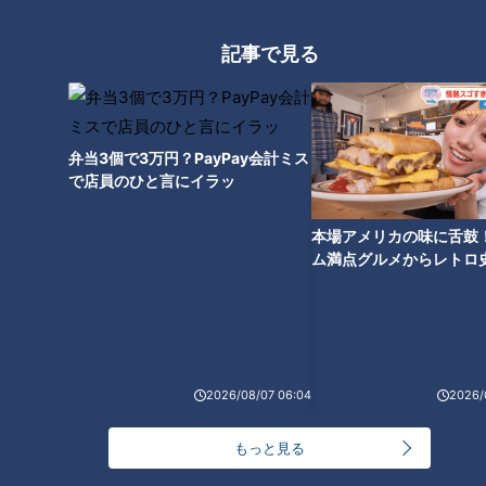
CBCテレビ me:tone編集部
記事で見る
たとえば、「休日は美術館巡りをしています」と書かれていれ
ば、穏やかで落ち着いた人柄を想像しますし、「最近は山登り
にハマっています」とあれば、活動的で明るい雰囲気を感じる
かもしれません。
弁当3個で3万円？PayPay会計ミス
で店員のひと言にイラッ
ほんの少しの情報があるだけで、相手がどんなリズムで日々を
過ごしているのか、その輪郭は自然と膨らんでいくのです。
本場アメリカの味に舌鼓
ム満点グルメからレトロ
で！愛知・東海市の感動
選
2026/08/07 06:04
2026/
もっと見る