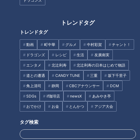
ドラゴンズ
収入や資産は書くべき？——安心につながる情報のバラン
ス
男女で違う「プロフィールの見方」——最後に残るのは“人
トレンドタグ
間性”
トレンドタグ
写真の力——自然体の魅力を丁寧に写す大切さ
オススメ関連コンテンツ
動画
町中華
グルメ
中村彩賀
チャント！
ドラゴンズ
レシピ
生活
友廣南実
エンタメ
北辻利寿
北辻利寿の日本はじめて物語
プロフィールの重要性——人との出会いは“最初
道との遭遇
CANDY TUNE
三重
坂下千里子
の情報”から始まる
角上清司
静岡
CBCアナウンサー
DCM
「隣の女性」のリアルな本音を伝え、「今」を生きる女性たち
SDGs
if珈琲店
newsX
あみやき亭
を応援したい――。
おでかけ
お金
とんかつ
アジア大会
そんな思いからCBCテレビが立ち上げたのが、「me:tone編集
部」です。今回は、婚活業界で多くの出会いを結婚へと結びつ
タグ検索
けてきたブライダルサロンbouquetの佐藤香織さんに、“真剣
な婚活で信頼されるプロフィール”について話を聞きました。