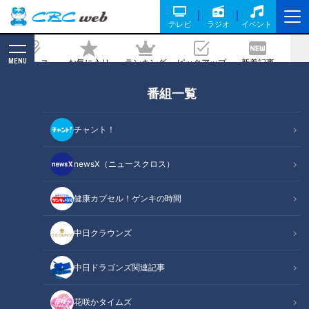
テレビ
ラジオ
イベント
MENU
ニュース
お気に入り
ランキング
ピックアップ
新着記事
CBC MAGAZINE
番組一覧
婚活プロフィールの正解は「盛らないこ
と」 プロが教える婚活で差がつくプロ
チャント！
フィールの作り方
newsX（ニュースクロス）
2026/02/18 11:55
健康カプセル！ゲンキの時間
中日クラウンズ
中日ドラゴンズ関連記事
花咲かタイムズ