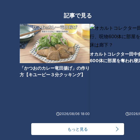
＜脱水とは？＞
記事で見る
脱水とは、水分補給不足や汗・下痢などにより体液が失われ必
要な水分と塩分などが不足している状態のこと。血液の粘度が
高まる（ドロドロになる）ことで、酸素や栄養を全身に運ぶ能
力が低下し、さまざまな不調を引き起こします。一年中どの時
オカルトコレクター田中
期でも脱水になることはありますが、春頃から脱水患者が増え
600体に部屋を奪われ寝
る傾向にあるのだとか。春の脱水は気づかないうちにジワジワ
下？
「かつおのカレー竜田揚げ」の作り
と進行するので注意が必要だそうです。
方【キユーピー３分クッキング】
＜脱水の症状＞
通常、足がつる場合は筋肉の疲労が原因のことが多く、片足や
局所に症状が現れます。しかし、脱水が原因の場合は血液中の
電解質（塩分など）が全身で不足するため、左右の足の筋肉が
2026/08/06 18:00
2026/
同時につるのだとか。脱水の症状には他にも、だるさやめま
もっと見る
い・倦怠感・吐き気・頭痛などがあるそうです。