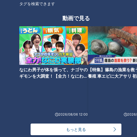
タグを検索できます
CBCテレビ『健康カプセル！ゲンキの時間』
動画で見る
＜水の役割は？＞
水は、のどの渇きを潤すだけでなく生命を支える大切な役割を
担っています。例えば、体内の栄養素や酸素の運搬、老廃物の
排出、発汗による体温調節、代謝を助ける役割などがあるそう
です。
なにわ男子が体を張って、ナゴヤの
【特集】篠島の漁業を救
ギモンを大調査！【全力！なにわ実
養殖 車エビに大アサリ 
＜水と食事 水分の吸収の違い＞
験部～ナゴヤのギモン、ガチ検証
【newsX】
通常、水を飲んでから体内に吸収されるまで約30分かかると
～】
言われています。しかし、食事から摂取する水分は、分解され
ながらゆっくりと体内に吸収されるため、水を飲んだ時より時
間がかかるそうです。
2026/08/06 12:00
2026/
もっと見る
春もキケン！かくれ脱水