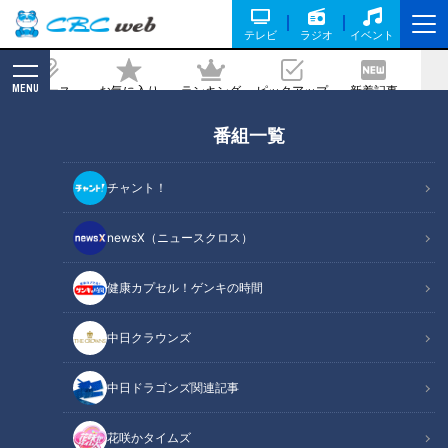
テレビ
ラジオ
イベント
MENU
ニュース
お気に入り
ランキング
ピックアップ
新着記事
CBC MAGAZINE
番組一覧
春に注意！じわじわ進行「かくれ脱水」
…専門医に学ぶ「正しい水の飲み方」
チャント！
2026/03/22 07:10
2026年3月22日放送第699回
newsX（ニュースクロス）
健康カプセル！ゲンキの時間
中日クラウンズ
中日ドラゴンズ関連記事
花咲かタイムズ