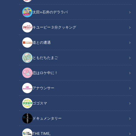
太田×石井のデララバ
CBCテレビ『健康カプセル！ゲンキの時間』
キユーピー３分クッキング
健康カプセル！ゲンキの時間
「健康カプセル！ゲンキの時間」アーカイブ
道との遭遇
身近な健康問題とその改善法を、様々なテーマで紹介する番組
ともだちたまご
『健康カプセル！ゲンキの時間』。
恋はロケ中に！
メインMCに石丸幹二さん、サブMCは坂下千里子さんです。
ドクターは、済生会横浜市東部病院 患者支援センター長 医学
アナウンサー
博士 谷口英喜先生です。
ゴゴスマ
【動画】春でも油断すると熱中症に！？自覚症
関連リンク
状がないから怖い「かくれ脱水」のチェック方
ドキュメンタリー
法はこちらから【0分40秒～】
THE TIME,