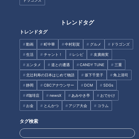
脱水症にならないために！先生オススメ水分補給
ドラゴンズ
1食でペットボトル1本分！？みんな大好きうるおいメニュ
ー
トレンドタグ
オススメ関連コンテンツ
トレンドタグ
動画
町中華
中村彩賀
グルメ
ドラゴンズ
水の基礎知識
生活
チャント！
レシピ
友廣南実
エンタメ
道との遭遇
CANDY TUNE
三重
北辻利寿の日本はじめて物語
坂下千里子
角上清司
静岡
CBCアナウンサー
DCM
SDGs
if珈琲店
newsX
あみやき亭
おでかけ
お金
とんかつ
アジア大会
コラム
タグ検索