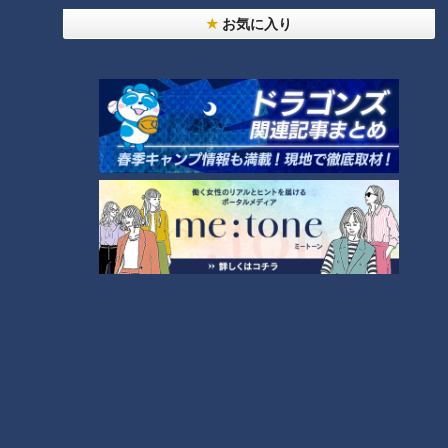
＜脱水のレベル＞
お気に入り
脱水のレベルは軽度・中等度・重度の3つに分けられるそうで
す。
・軽度（水分が失われる割合2％以上〜5%未満）
症状：のどの渇きなど 症状が出ないことも多い
・中等度（水分が失われる割合5％以上〜10%未満）
症状：倦怠感・頭痛・吐き気
・重度（水分が失われる割合10%以上）
症状：意識障害・けいれん 最悪の場合死に至る
春のかくれ脱水を引き起こす原因
＜（１）のどが渇きにくい気候＞
夏場は汗をかき喉も渇きますが、春はのどが渇きにくいので、
水分補給を忘れてしまい脱水を引き起こしてしまうそうです。