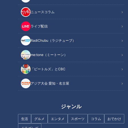
今回のテーマは
『〜危険！春の「かくれ脱水」〜身体を守る
「正しい水の飲み方」』
ニュースコラム
朝起きた時に「めまいがする」「疲れが取れない」「頭痛がす
ライブ配信
る」。その原因は脱水かもしれません。正しい水分補給をしな
いと摂った水分が無駄になるばかりか、意外な病気につながり
RadiChubu（ラジチューブ）
命を落とす可能性もあるそうです。特に春はじわじわと進行す
me:tone（ミートーン）
る“かくれ脱水”に注意が必要なのだとか。そこで今回は、正し
い水の飲み方を専門医に教えてもらいました。
「ビートルズ」とCBC
INDEX
アジア大会 愛知・名古屋
水の基礎知識
春もキケン！かくれ脱水
ジャンル
春のかくれ脱水を引き起こす原因
脱水を防ぐために重要！正しい水分補給の方法
生活
グルメ
エンタメ
スポーツ
コラム
おでかけ
今すぐ簡単にできる「脱水セルフチェック」