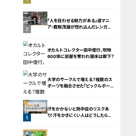
旅！【チャント！特集】
「人を狂わせる魅力がある」道マニ
ア・鹿取茂雄が惚れ込んだレンガの
2
橋梁とは？未公開の道3選
オカルトコレクター田中俊行、呪物
600体に部屋を奪われ寝床は廊下？
大学のサークルで増える？複数のス
ポーツを融合させた「ピックルボー
ル」
3
汗をかかないと熱中症のリスクあ
り！汗をかきにくい人はどうしたらい
5
いの？
4