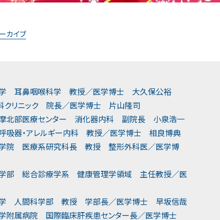
アーカイブ
大学 耳鼻咽喉科学 教授／医学博士 大久保公裕
内科クリニック 院長／医学博士 片山隆司
多摩北部医療センター 消化器内科 副院長 小泉浩一
 呼吸器・アレルギー内科 教授／医学博士 相良博典
大学院 医療系研究科長 教授 整形外科医／医学博
医学部 総合診療学系 健康管理学領域 主任教授／医
大学 人間科学部 教授 学部長／医学博士 早坂信哉
大学附属病院 国際臨床肝疾患センター長／医学博士