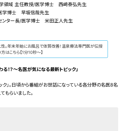
学領域 主任教授/医学博士 西﨑泰弘先生
/医学博士 早坂信哉先生
ンター長/医学博士 米田正人先生
え性。年末年始にお風呂で体質改善！温泉療法専門医が伝授
方はこちら【1分10秒～】
わる！？〜名医が気になる最新トピック」
ック」。日頃から番組がお世話になっている各分野の名医8名
てもらいました。