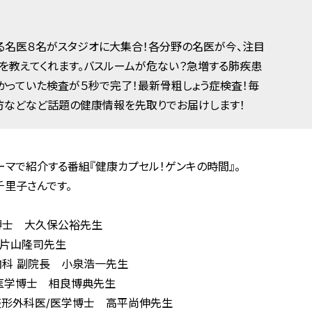
る名医８名がスタジオに大集合！各分野の名医が今、注目
を教えてくれます。バスルームが危ない？急増する肺疾患
かっていた検査が５秒で完了！最新骨粗しょう症検査！毎
防などなど話題の健康情報を先取りでお届けします！
マで紹介する番組『健康カプセル！ゲンキの時間』。
千里子さんです。
博士 大久保公裕先生
 片山隆司先生
科 副院長 小泉浩一先生
/医学博士 相良博典先生
整形外科医/医学博士 高平尚伸先生