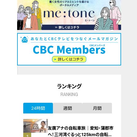
ランキング
RANKING
24時間
週間
月間
友廣アナの自転車旅｜愛知・蒲郡市
へ！三河湾ぐるっと125kmの自転車
1