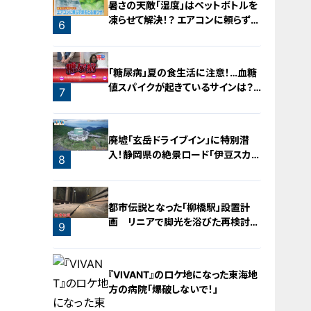
暑さの天敵「湿度」はペットボトルを
凍らせて解決！？ エアコンに頼らず涼
6
をとる裏ワザ
「糖尿病」夏の食生活に注意！…血糖
値スパイクが起きているサインは？
7
糖尿病の予防・改善法
廃墟「玄岳ドライブイン」に特別潜
入！静岡県の絶景ロード「伊豆スカイ
8
ライン」の歴史と魅力に迫る
都市伝説となった「柳橋駅」設置計
画 リニアで脚光を浴びた再検討の
9
機運
『VIVANT』のロケ地になった東海地
方の病院「爆破しないで！」