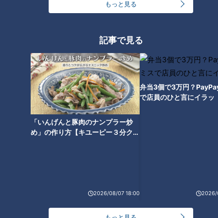
もっと見る
が一番良くないので、慎重にやっています」
右太もも裏の肉離れで調整中の岡林選手は、同じく離脱中のミ
記事で見る
ゲル・サノー選手と仲良く一緒にゴリラポーズなどをしながら
キャッチボールするなどトレーニングを行っていた。サノー選
手は岡林選手の印象についてこう語る。
弁当3個で3万円？PayP
で店員のひと言にイラッ
サノー選手「冗談を言い合ったりして、岡林といると本当にリ
ラックスできる。素晴らしい性格の人です」
「いんげんと豚肉のナンプラー炒
め」の作り方【キユーピー３分クッ
岡林選手の持ち前の明るさで、先輩・後輩・国籍関係なくコミ
キング】
ュニケーションしているのはさすがである。こういった交流の
中で芽生える絆や大切な気づきもあったりするだろう。故障自
体は痛いが、こういったプラスの側面がチームをまた強くする
鍵になっているかもしれない。
2026/08/07 18:00
2026/
密着3日目：打撃練習に取り組むWバヤシ、打撃投手をしてい
もっと見る