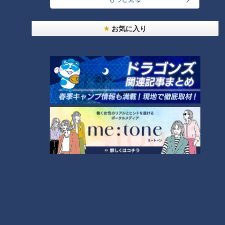
た谷哲也コーチにその様子について聞いてみると。
お気に入り
谷コーチ「2人ともいい感じで打っていると思います。上林の
イメージは結構寡黙でみなさんの前でもそんなに笑うイメージ
はないと思うんですけど、意外と話したら笑う子だなと思いま
した。岡林はみた感じのまま、ちょっとおちゃらけた感じで。
でも、練習は真面目にやるんでやるときはちゃんとやってま
す」
岡林選手「感覚としては今ずっと状態がいいので、早く試合に
出たい気持ちが強い。下半身を意識して振る形は変えないでい
い状態で振れている」
「早く野球がしたい」上林選手、「復帰するって
嘘ついてすみません」岡林選手Wバヤシの本音