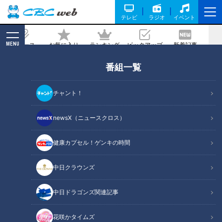
テレビ
ラジオ
イベント
MENU
ニュース
お気に入り
ランキング
ピックアップ
新着記事
CBC MAGAZINE
番組一覧
岡林勇希、上林誠知のWバヤシのトレー
ニングに1週間密着！
チャント！
2026/05/18 17:53
newsX（ニュースクロス）
健康カプセル！ゲンキの時間
中日クラウンズ
中日ドラゴンズ関連記事
花咲かタイムズ