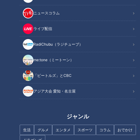
その影響も大きく現在最下位で借金もかさんでいる。そんな中
ニュースコラム
でも外野のレギュラーとして抜けた穴の大きさが計り知れない
のが、岡林勇希選手と上林誠知選手だ。レギュラー選手として
ライブ配信
目される中でも、打撃面、守備面で昨シーズンの貢献度が高か
っただけに、チームにとってのダメージはより大きかった。そ
RadiChubu（ラジチューブ）
んな復帰が待ち焦がれているWバヤシに密着した。
me:tone（ミートーン）
INDEX
「ビートルズ」とCBC
先輩後輩関係無く交流を図る岡林選手、意外と笑う子の上
林選手
アジア大会 愛知・名古屋
「早く野球がしたい」上林選手、「復帰するって嘘ついて
すみません」岡林選手Wバヤシの本音
オススメ関連コンテンツ
ジャンル
生活
グルメ
エンタメ
スポーツ
コラム
おでかけ