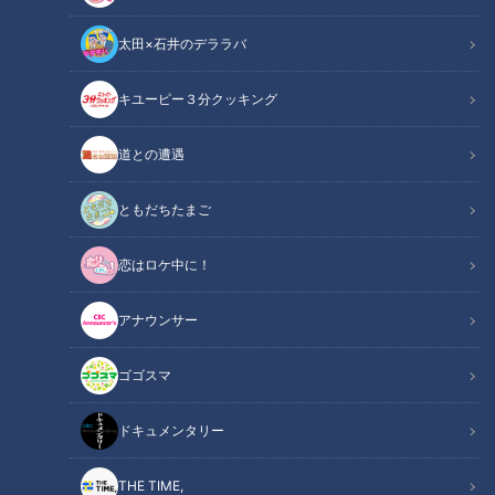
太田×石井のデララバ
「サンデードラゴンズ」より（左から）上林誠知選手と岡林勇希選手(C)CBC
テレビ
キユーピー３分クッキング
中日ドラゴンズ
道との遭遇
サンドラコラム
ともだちたまご
「とある妄想しがちなファンのドラゴンズ見聞録」
恋はロケ中に！
【動画】おかえりマスター！阿部寿樹、復帰後
関連リンク
初のタイムリーヒットの瞬間がこちら【2分18
アナウンサー
秒～】
ゴゴスマ
ＣＢＣテレビ「サンデードラゴンズ」（毎週日曜日午後１２時
ドキュメンタリー
５４分から東海エリアで生放送）を見たコラム
THE TIME,
開幕から主力選手を欠いた状態でスタートしたドラゴンズは、