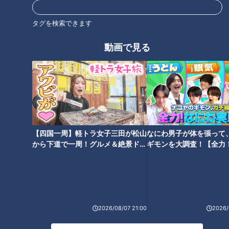
花田選手「ちょっとショートスローに不安があるので、聞いて
タグを検索できます
みたところ、克服の仕方や練習方法を教えてもらいました。岡
林選手は普段はいじってきたりするんですけど、野球になった
動画で見る
ら同じポジションの僕にもしっかり教えてくれたりとか考えて
ることはすごく高いレベルだと感じる」
密着2日目：朝からランニングでトレーニングを開始してお
り、2人とも走れる状態までは回復していることがわかる。上
林選手に、具合を聞いてみると。
【四国一周】軽トラ女子三田が松山
なにわ男子が体を張って
から下道で一周！グルメ＆絶景ドラ
ギモンを大調査！【全力
上林選手「ジョグぐらいだったら何も気にせずに走れたりする
イブ⑳
験部～ナゴヤのギモン、
んですが、トレーニングで力を入れたときに気になるところは
～】
ある。そこがゼロにならないと出力も上げていけないので、ま
ずはそこをゼロにすること。出力は、自分の感覚で『ちょっと
あげてみようかな』みたいな。『このぐらい上げたらどうか
2026/08/07 21:00
2026/
な？』を確かめながら。6月中には一軍に出ていたいイメージ
は持っていますけど、本当に無理はしないように。ぶり返すの