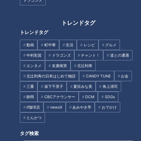
ドラゴンズ
先輩後輩関係無く交流を図る岡林選手、意外と笑
う子の上林選手
トレンドタグ
トレンドタグ
動画
町中華
生活
レシピ
グルメ
中村彩賀
ドラゴンズ
チャント！
道との遭遇
エンタメ
友廣南実
北辻利寿
北辻利寿の日本はじめて物語
CANDY TUNE
お金
三重
坂下千里子
夏目みな美
角上清司
静岡
CBCアナウンサー
DCM
SDGs
「サンデードラゴンズ」より上林誠知選手(C)CBCテレビ
if珈琲店
newsX
あみやき亭
おでかけ
密着1日目：岡林選手は練習メニューをこなすなか、ルーキー
とんかつ
花田旭選手のもとへ向かうと何やら身振り手振りで指導してい
る。どういった内容だったかを花田選手に尋ねると。
タグ検索