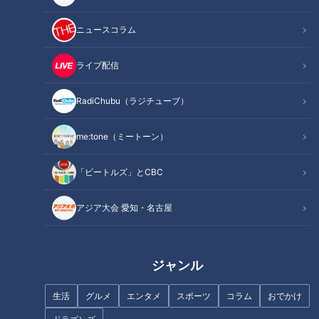
グを戦い、日米大学野球選手権大会で日本代表にも選ばれた投
ニュースコラム
手だ。華々しい経歴ながら、プロ入り後すぐに右ひじ靭帯損傷
のアクシデントに襲われた。今回のサンドラの特集は、そんな
ライブ配信
草加投手がリハビリ中における苦しみから、それを支えた言
葉、待ちに待ったプロ発初登板について語った。それでは早速
RadiChubu（ラジチューブ）
振り返る！
me:tone（ミートーン）
INDEX
「ビートルズ」とCBC
『ドラ１なのに何してんだ』という声の中やり抜いたハビ
リ生活
アジア大会 愛知・名古屋
孤独のなかで心を支えたある人の言葉とそのルーツ
「感謝を込めて投げろ！野球を楽しめ！」温かい笑顔が溢
れる初登板
ジャンル
オススメ関連コンテンツ
生活
グルメ
エンタメ
スポーツ
コラム
おでかけ