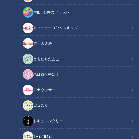
太田×石井のデララバ
「サンデードラゴンズ」より草加勝投手(C)CBCテレビ
キユーピー３分クッキング
中日ドラゴンズ
道との遭遇
サンドラコラム
ともだちたまご
「とある妄想しがちなファンのドラゴンズ見聞録」
恋はロケ中に！
ＣＢＣテレビ「サンデードラゴンズ」（毎週日曜日午後１２時
５４分から東海エリアで生放送）を見たコラム
アナウンサー
【動画】石伊雄太が魅せた！技ありセーフティ
ゴゴスマ
関連リンク
ーバントがこちら【0分58秒～】
ドキュメンタリー
草加勝投手と言えば、ストレートの質と制球、変化球の多彩さ
を武器に亜細亜大学出身で戦国東都と呼ばれる群雄割拠のリー
THE TIME,