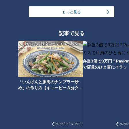
インの前に訪れた。右ひじ靭帯損傷でいきなりの離脱を余儀な
くされた。そしてなんと1年目で靭帯を再建するべくトミージ
もっと見る
ョン手術を受ける決断に踏み切った。
記事で見る
草加投手「肘が悪い中でも、今まで投げてきていたのでこのま
まやった方が良いんじゃないかという気持ちもありましたけど
立浪さんにお話しさせていただいたときに『この先長く野球を
続けるんだったら手術をやった方が良い。自分にとって絶対有
弁当3個で3万円？PayP
利だから』と声をかけていただいたんで、手術をすることにし
で店員のひと言にイラッ
ました。」
「いんげんと豚肉のナンプラー炒
数多くの選手が受けているトミージョン手術だが、復帰まで1
め」の作り方【キユーピー３分クッ
キング】
年以上を要するリハビリ生活を乗り越えなければならない。そ
れは、『ドラフト1位』という期待との大きなギャップとなっ
た。
2026/08/07 18:00
2026/
草加投手「『ドラ１なのに何してんだ』という声もありました