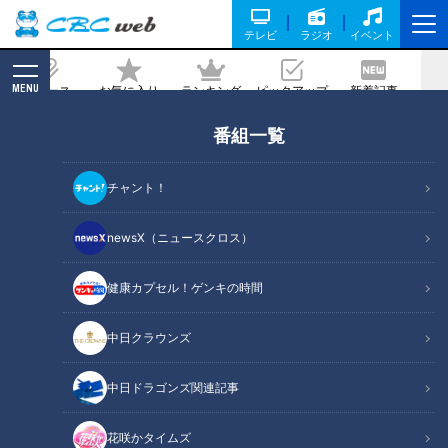
テレビ
ラジオ
イベント
MENU
ニュース
お気に入り
ランキング
ピックアップ
新着記事
CBC MAGAZINE
番組一覧
『投げるってなったら自分が一番だぞっ
て気持ちでこの1年間過ごせよ』草加勝
チャント！
のリハビリを支えた時代を超える言葉
newsX（ニュースクロス）
2025/07/07 17:50
健康カプセル！ゲンキの時間
中日クラウンズ
中日ドラゴンズ関連記事
花咲かタイムズ