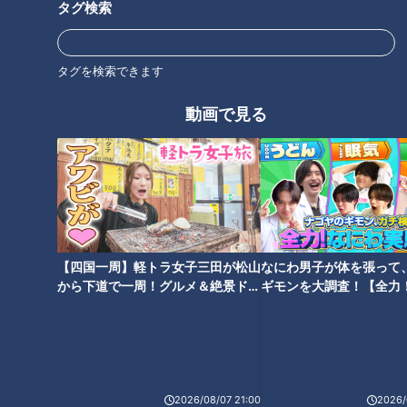
タグ検索
り越えている。
草加投手「早く一軍で投げたいという気持ちもありますし、自
タグを検索できます
分の今の力がどれだけ通用するのかを試したい気持ちもあるが
まずは目の前の1試合1試合をしっかり丁寧に投げていきたいな
動画で見る
というのが一番です。」
草加投手は2023年に、横浜DeNAベイスターズ度会隆輝選手
外れ1位でドラゴンズの指名を受けた。サンドラの取材では運
命の青い糸を男性リポーターと突然結ばされるという企画にも
茶化す事も動じる事もなく快く受け入れ、真摯で真面目な人柄
【四国一周】軽トラ女子三田が松山
なにわ男子が体を張って
が垣間見えた。
から下道で一周！グルメ＆絶景ドラ
ギモンを大調査！【全力
イブ⑳
験部～ナゴヤのギモン、
草加投手「まずは、新人王を目指してドラゴンズの一員として
～】
自覚を持って頑張っていきたい！」
夢と希望を持って入ったプロの世界だったが、試練はキャンプ
2026/08/07 21:00
2026/