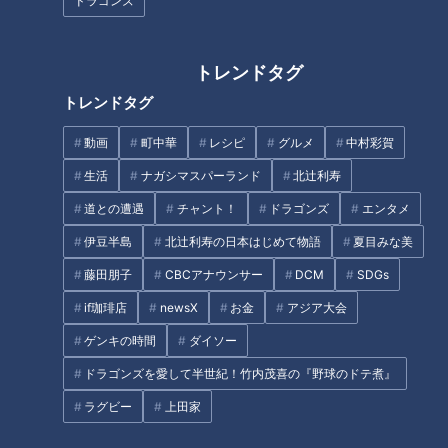
ドラゴンズ
『ドラ１なのに何してんだ』という声の中やり抜
いたハビリ生活
トレンドタグ
トレンドタグ
動画
町中華
レシピ
グルメ
中村彩賀
生活
ナガシマスパーランド
北辻利寿
道との遭遇
チャント！
ドラゴンズ
エンタメ
伊豆半島
北辻利寿の日本はじめて物語
夏目みな美
藤田朋子
CBCアナウンサー
DCM
SDGs
if珈琲店
newsX
お金
アジア大会
「サンデードラゴンズ」より草加勝投手(C)CBCテレビ
ゲンキの時間
ダイソー
ドラゴンズを愛して半世紀！竹内茂喜の『野球のドテ煮』
6月29日のファーム、阪神タイガース戦、4回を無失点に抑え
た。一見「ファームの先発として『普通に』楽しみだ。」と思
ラグビー
上田家
うであろうこの登板に至るまでに、草加投手は大きな苦労を乗