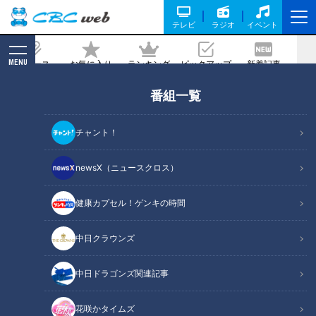
テレビ
ラジオ
イベント
MENU
ニュース
お気に入り
ランキング
ピックアップ
新着記事
CBC MAGAZINE
番組一覧
「ライマルがいなくなってもオレがい
る！」竜のセットアッパー松山晋也投手
チャント！
に一問一答！
newsX（ニュースクロス）
2024/12/02 17:50
健康カプセル！ゲンキの時間
中日クラウンズ
中日ドラゴンズ関連記事
花咲かタイムズ