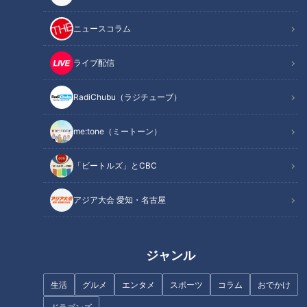
遅々として進まない来季への補強
最悪の船出となった今シーズン
ニュースコラム
歴代2位の21試合連続ホールドポイントを記録
ファン注目！一問一答
ライブ配信
オススメ関連コンテンツ
RadiChubu（ラジチューブ）
me:tone（ミートーン）
遅々として進まない来季への補強
「ビートルズ」とCBC
気づけば暦は師走。今年もあと一か月となり、街を歩けばどこ
もかしこもクリスマスソングが流れる季節に。野球界でいえば
アジア大会 愛知・名古屋
日本シリーズ終了後、FAそしてトレードなどチーム移籍をメ
インとしたストーブリーグが始まり、“我がチーム、来年の戦
力はいかに”とファンにとっては楽しみな期間となるわけだ
ジャンル
が、我がドラゴンズは遅々と進まないご様子。
生活
グルメ
エンタメ
スポーツ
コラム
おでかけ
FA選手を獲得することもなく、新外国人選手ジェーソン・ボ