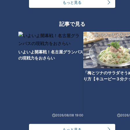
もっと見る
昨シーズン、育成選手として入団した男が名だたるトッププレ
イヤーたちと肩を並べるとは誰が思っただろうか。11月26日
に行われたNPB AWARDS 2024の場に最優秀中継ぎ投手とし
記事で見る
て壇上に立った松山投手は、入団時とは比べ物にならない自信
に満ち溢れた顔に見えた。
松山投手「シーズン通してしっかり野球ができた結果の受賞。
いよいよ開幕戦！名古屋グランパス
良かったです！」
の現戦力をおさらい
ルーキーイヤーの1年目に育成選手から支配下入りを果たし、
「梅とツナのサラダそう
り方【キユーピー３分ク
勝ちパターンの中継ぎへと成長。今年、シーズンイン直前の3
月には侍ジャパンに初選出。すべてのドラゴンズファンから大
きな期待をかけられての2年目のシーズンがスタート。しかし
スワローズとの開幕シリーズでまさかとなる連日のリリーフ失
敗を喫し、最悪の船出となった。当時の思いをこう振り返る。
2026/08/08 19:00
2026/
松山投手「力になれなかったというのと自分の技術が足りなか
もっと見る