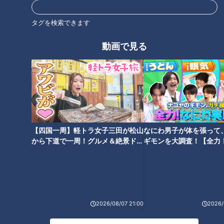
タグを検索できます
動画で見る
「サンデードラゴンズ」より松山晋也投手(C)CBCテレビ
さて今週のサンドラは、予告段階から放送が始まるまで完全シ
ークレットにされたゲスト、“毎日キムチ食べていそう”や
ら“街中で会ったらぶっ飛ばされそう”など、多種多様なファン
の声が届いた選手とは一体誰！？アイロンパーマをあてて、サ
イドをしっかり刈り上げる男と言えば想像つくだろう。今シー
【四国一周】軽トラ女子三田が松山
なにわ男子が体を張って
から下道で一周！グルメ＆絶景ドラ
ギモンを大調査！【全力
ズン最優秀中継ぎ投手の松山晋也投手がスタジオに登場だ！
イブ⑳
験部～ナゴヤのギモン、
～】
最悪の船出となった今シーズン
まず松山投手の2024年シーズンを振り返る。
2026/08/07 21:00
2026/