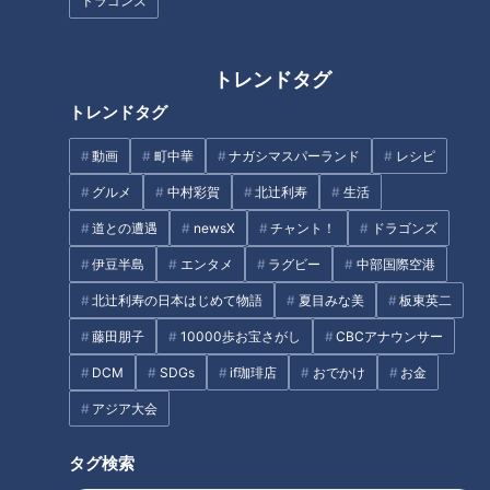
ドラゴンズ
スラー内野手の入団合意、そしてホークスを退団した三浦瑞樹
投手を育成選手として獲得したのみでストーブの炎がボーボー
トレンドタグ
と燃え盛るとまでにはいっていないのが現状だ。また絶対的守
護神ライデル・マルティネス投手が保留者名簿から外れ不安が
トレンドタグ
増す中、3年連続最下位という低迷状態から抜け出すために
動画
町中華
ナガシマスパーランド
レシピ
も、他チームより力を入れての補強を施さねばいけないはず。
グルメ
中村彩賀
北辻利寿
生活
それにも関わらず、補強がなかなか進まない動きの鈍さには歯
がゆさを感じてならない。ただトレードなどは相手があっての
道との遭遇
newsX
チャント！
ドラゴンズ
もの。水面下で進んでいる話があると信じ、今しばらく動向を
伊豆半島
エンタメ
ラグビー
中部国際空港
注目していきたい。
北辻利寿の日本はじめて物語
夏目みな美
板東英二
藤田朋子
10000歩お宝さがし
CBCアナウンサー
DCM
SDGs
if珈琲店
おでかけ
お金
アジア大会
タグ検索