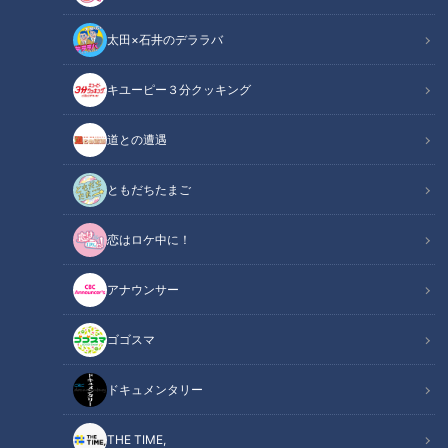
太田×石井のデララバ
「サンデードラゴンズ」より松山晋也投手(C)CBCテレビ
キユーピー３分クッキング
中日ドラゴンズ
道との遭遇
サンドラコラム
ともだちたまご
【ドラゴンズを愛して半世紀！竹内茂喜の『野球のドテ煮』】
恋はロケ中に！
ＣＢＣテレビ「サンデードラゴンズ」（毎週日曜日12時54分
から東海エリアで生放送）
アナウンサー
【画像】2024シーズンの中日ドラゴンズを画
ゴゴスマ
関連リンク
像で振り返る！【ギャラリーはこちら】
ドキュメンタリー
INDEX
THE TIME,