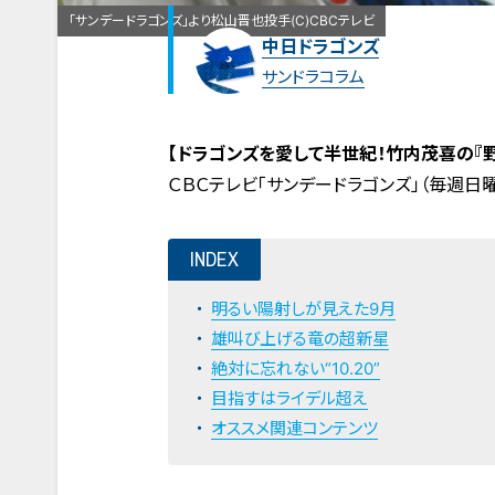
「サンデードラゴンズ」より松山晋也投手(C)CBCテレビ
中日ドラゴンズ
サンドラコラム
【ドラゴンズを愛して半世紀！竹内茂喜の『野
ＣＢＣテレビ「サンデードラゴンズ」（毎週日
INDEX
明るい陽射しが見えた9月
雄叫び上げる竜の超新星
絶対に忘れない“10.20”
目指すはライデル超え
オススメ関連コンテンツ