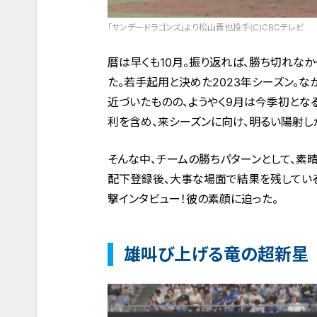
「サンデードラゴンズ」より松山晋也投手(C)CBCテレビ
暦は早くも10月。振り返れば、勝ち切れな
た。若手起用と決めた2023年シーズン。
近づいたものの、ようやく9月は今季初とな
利を含め、来シーズンに向け、明るい陽射し
そんな中、チームの勝ちパターンとして、素
配下登録後、大事な場面で結果を残してい
撃インタビュー！彼の素顔に迫った。
雄叫び上げる竜の超新星