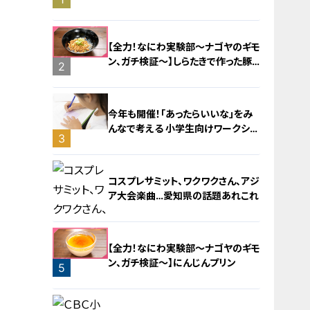
旅！【チャント！特集】
【全力！なにわ実験部～ナゴヤのギモ
ン、ガチ検証～】しらたきで作った豚
2
バラミンチの油そば
今年も開催！「あったらいいな」をみ
んなで考える 小学生向けワークショ
3
ップを大府市で開催
コスプレサミット、ワクワクさん、アジ
ア大会楽曲…愛知県の話題あれこれ
【全力！なにわ実験部～ナゴヤのギモ
ン、ガチ検証～】にんじんプリン
5
4