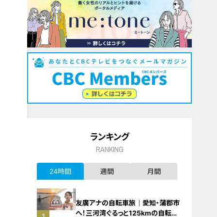
ランキング
RANKING
24時間
週間
月間
友廣アナの自転車旅｜愛知・蒲郡市
へ！三河湾ぐるっと125kmの自転車
1