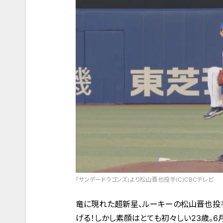
「サンデードラゴンズ」より松山晋也投手(C)CBCテレビ
竜に現れた超新星、ルーキーの松山晋也投
げる！しかし素顔はとても初々しい23歳。6