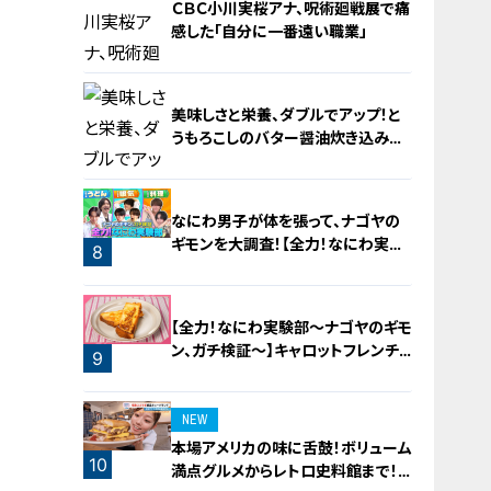
ＣＢＣ小川実桜アナ、呪術廻戦展で痛
感した「自分に一番遠い職業」
美味しさと栄養、ダブルでアップ！と
うもろこしのバター醤油炊き込みご
飯
6
なにわ男子が体を張って、ナゴヤの
ギモンを大調査！【全力！なにわ実験
8
部～ナゴヤのギモン、ガチ検証～】
7
【全力！なにわ実験部～ナゴヤのギモ
ン、ガチ検証～】キャロットフレンチ
9
ロースト
NEW
本場アメリカの味に舌鼓！ボリューム
10
満点グルメからレトロ史料館まで！