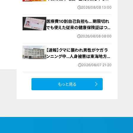
った｣ オフシーズンゼロの過酷スケ
2026/08/08 13:00
ジュール 異例の道を進むワケ【アジ
ア大会 愛知･名古屋2026】
医療費10割自己負担も… 期限切れ
でも使えた従来の健康保険証はつい
に終了 8月以降起こりうるマイナ保
2026/08/08 08:00
険証の“落とし穴” 注意すべき2つの
有効期限
【速報】クマに襲われ男性がケガ ラ
ンニング中…人身被害は東海地方で
今シーズン初めて 岐阜県高山市
2026/08/07 21:20
もっと見る