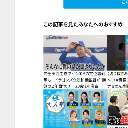
こ
この記事を見たあなたへのおすすめ
完全実力主義でビシエドの定位置剥
【切り抜き
奪も ドラゴンズ立浪和義監督が“勝
～い #夏目
負の２年目”のチーム構想を激白
ナ #のん兵