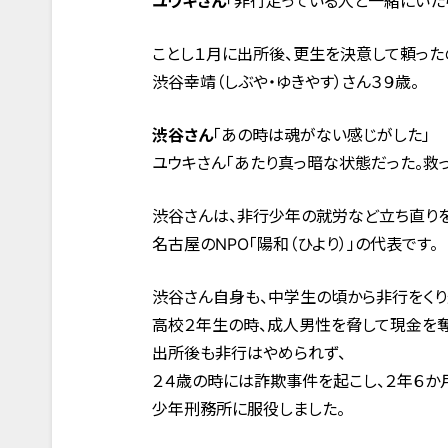
ユウキさん
「非行走っている人と一緒にいた
ことし１月に出所後、更生を決意して頼った
渋谷幸靖（しぶや・ゆきやす）さん３９歳。
渋谷さん
「あの時は魂がない感じがした」
ユウキさん「あたり真っ暗な状態だった。救
渋谷さんは、非行少年の就労など立ち直り
名古屋のNPO「陽和（ひより）」の代表です。
渋谷さん自身も、中学生の頃から非行をくり
高校２年生の時、成人男性を脅して現金を
出所後も非行はやめられず、
２４歳の時には詐欺事件を起こし、２年６か
少年刑務所に服役しました。