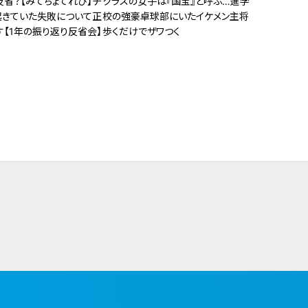
省？【みてちょてれび】チ
クラスの女子は『国宝』と呼ぶ…進学
起きていた失敗について正
校の強豪卓球部にいたイケメン主将
す【1年の振り返り反省会】
歩くだけでザワつく