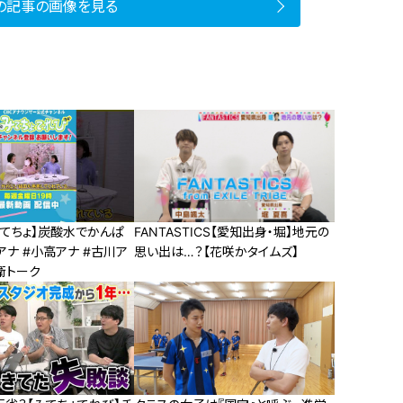
の記事の画像を見る
みてちょ】炭酸水でかんぱ
FANTASTICS【愛知出身・堀】地元の
アナ #小高アナ #古川ア
思い出は…？【花咲かタイムズ】
衛トーク