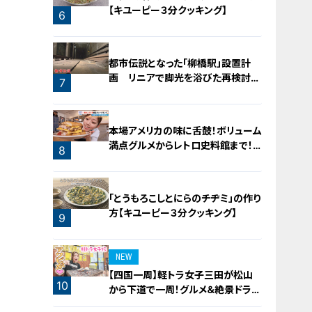
【キユーピー３分クッキング】
6
5
都市伝説となった「柳橋駅」設置計
画 リニアで脚光を浴びた再検討の
7
機運
本場アメリカの味に舌鼓！ボリューム
満点グルメからレトロ史料館まで！
8
愛知・東海市の感動スポット3選
「とうもろこしとにらのチヂミ」の作り
方【キユーピー３分クッキング】
9
NEW
【四国一周】軽トラ女子三田が松山
10
から下道で一周！グルメ＆絶景ドライ
ブ⑳