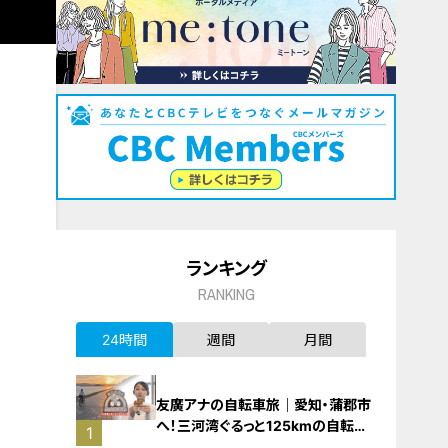
ランキング
RANKING
24時間
週間
月間
友廣アナの自転車旅｜愛知・蒲郡市
へ！三河湾ぐるっと125kmの自転車
1
旅！【チャント！特集】