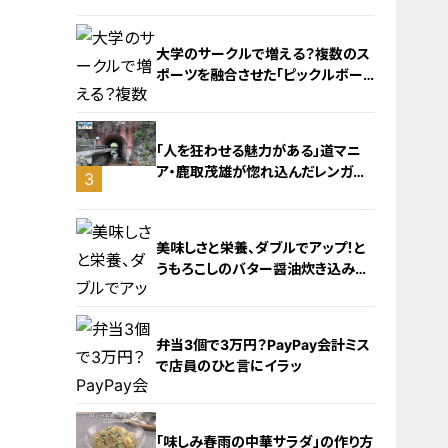
大学のサークルで増える？複数のス
ポーツを融合させた「ピックルボー
ル」
「人を狂わせる魅力がある」道マニ
ア・鹿取茂雄が惚れ込んだレンガの
3
橋梁とは？未公開の道3選
2
美味しさと栄養、ダブルでアップ！と
うもろこしのバター醤油炊き込みご
飯
弁当3個で3万円？PayPay会計ミス
で店員のひと言にイラッ
4
「味しみ春雨の中華サラダ」の作り方