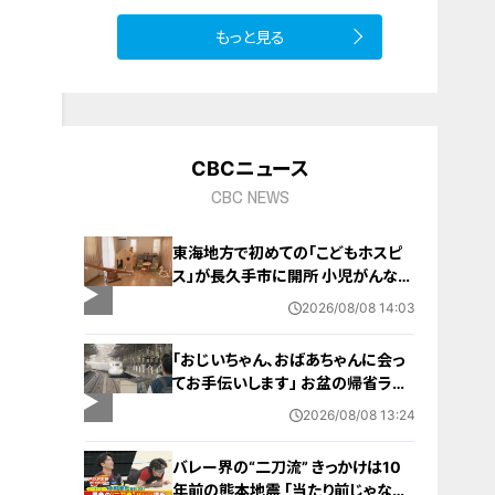
もっと見る
CBCニュース
CBC NEWS
東海地方で初めての「こどもホスピ
ス」が長久手市に開所 小児がんなど
重い病気の子どもと家族を支える施
2026/08/08 14:03
設 利用料は無料 愛知の「長久手の
おうち」
「おじいちゃん、おばあちゃんに会っ
てお手伝いします」 お盆の帰省ラッ
シュが本格化 東海道新幹線下りがピ
2026/08/08 13:24
ーク 名古屋駅も家族連れらで朝から
混雑
バレー界の“二刀流” きっかけは10
年前の熊本地震 ｢当たり前じゃなか