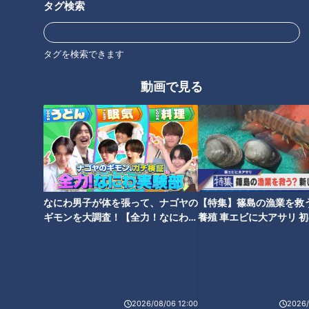
タグ検索
タグを検索できます
動画で見る
CBCテレビ『デララバ』
夕方まで取材を続けていると、店員さんが商品に赤や黄色のテ
なにわ男子が体を張って、ナゴヤの
【特集】篠島の漁業を救
ギモンを大調査！【全力！なにわ実
養殖 車エビに大アサリ 
ープを巻き始めます。すると、お客さんがどんどん集まってき
験部～ナゴヤのギモン、ガチ検証
【newsX】
ました。
～】
赤テープが巻かれると全て108円！元々1玉216円だったレタス
に赤テープが巻かれ2玉で108円に。1束139円だったネギも2束
2026/08/06 12:00
2026/
で108円。1袋139円のチンゲンサイと1束139円のネギも、セッ