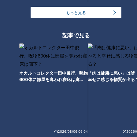
トで108円に！黄色テープは、どれだけまとめられていても
もっと見る
162円！2袋430円の枝豆が162円に。
さらに、夕方は果物・肉・魚など、どの売り場でも値引きを知
記事で見る
らせるアナウンス合戦が。合挽きミンチ肉（100ｇ）108円は
半額の54円になりました。
みなと店の店長・吉田有輝さんによると「今日仕入れた商品を
今日売り切るというスタンスでやっています。明日は明日で新
オカルトコレクター田中俊行、呪物
「肉は健康に悪い」は嘘
600体に部屋を奪われ寝床は廊
幸せに感じる物質が出る
しい商品を仕入れて売る」とのこと。タチヤのモットーは“新
下？
鮮なうちに全て売りつくす”。そのため、翌日の水曜日が定休
日になる火曜日は、さらにお得に買い物ができるのだとか。
火曜日の夕方に行ってみると、100円引きのトマトや、842円
が540円になったスカーレットブドウに人々が群がります！
1188円の寿司は864円、1383円のシャインマスカットは646
2026/08/06 06:04
2026/