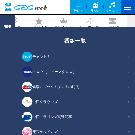
テレビ
ラジオ
イベント
MENU
ニュース
お気に入り
ランキング
ピックアップ
新着記事
CBC MAGAZINE
番組一覧
野菜が無料でもらえる！？200円の詰め
放題も！愛知発祥の“激安すぎる”スーパ
チャント！
ー2強が話題！
newsX（ニュースクロス）
2025/10/18 06:03
2025年10月8日放送
健康カプセル！ゲンキの時間
中日クラウンズ
中日ドラゴンズ関連記事
花咲かタイムズ