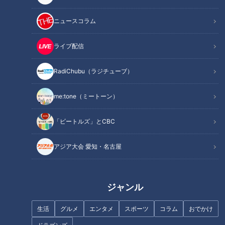
廃棄するなら無料でお客さんに！
オススメ関連コンテンツ
ニュースコラム
ライブ配信
“仕入れた商品はその日に売り切る”がモットー！
RadiChubu（ラジチューブ）
me:tone（ミートーン）
「ビートルズ」とCBC
アジア大会 愛知・名古屋
ジャンル
CBCテレビ『デララバ』
生活
グルメ
エンタメ
スポーツ
コラム
おでかけ