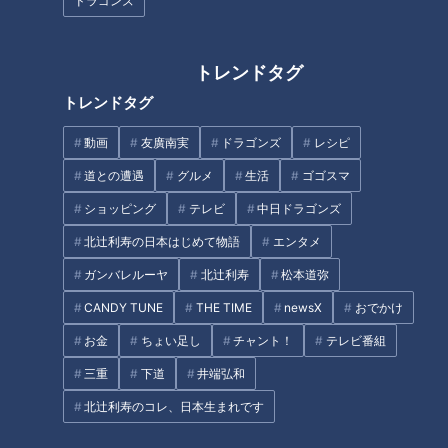
ドラゴンズ
まずは、創業61年。激安スーパーの老舗「タチヤ」。東海3県
に23店舗を展開し、長年多くの人たちから愛されています。
トレンドタグ
取材した日は、カットされたれんこんが13個入って328円。ニ
トレンドタグ
ラが3袋で216円、1袋だと約70円の安さ！ 最大の魅力は、安
くて新鮮なこと。販売しているほとんどの野菜が、その日に仕
動画
友廣南実
ドラゴンズ
レシピ
入れた物。「タチヤみなと店」では、新鮮な野菜を求め、連日
道との遭遇
グルメ
生活
ゴゴスマ
2000人以上が来店します。
ショッピング
テレビ
中日ドラゴンズ
野菜だけでなく肉も魚も安い。本マグロ（151ｇ）945円。国
北辻利寿の日本はじめて物語
エンタメ
産牛モモステーキ（344ｇ）1479円。北海道産のズワイガニ
ガンバレルーヤ
北辻利寿
松本道弥
は1杯627円。5尾入ったサンマが538円、1尾約100円です！
CANDY TUNE
THE TIME
newsX
おでかけ
お金
ちょい足し
チャント！
テレビ番組
鮮度と安さを兼ね備えたタチヤを、さらにお得に楽しむ攻略法
も。ただでさえ安いのに、本領を発揮するのは、実は夕方から
三重
下道
井端弘和
なのだとか。
北辻利寿のコレ、日本生まれです