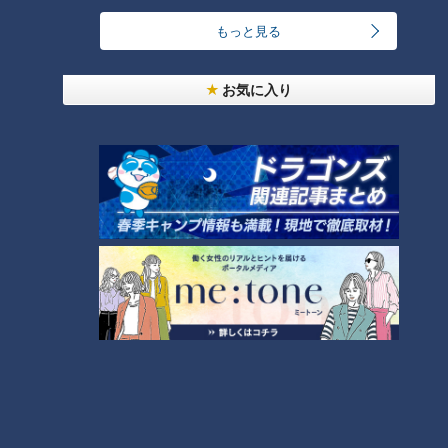
円と激安です！
もっと見る
激安の秘密は“ワケあり商品”だから！
お気に入り
CBCテレビ『デララバ』
続いては、東海地方に現れた“常識外れの激安青果店”「ベジブ
ル」。2020年に創業し、現在愛知県に3店舗を展開していま