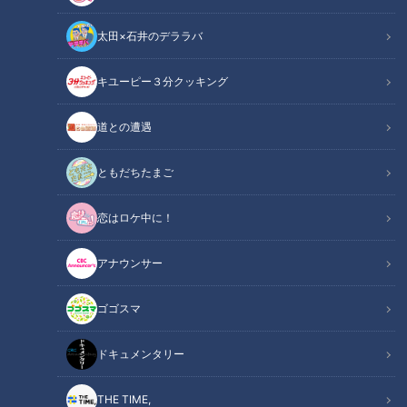
太田×石井のデララバ
CBCテレビ『デララバ』
キユーピー３分クッキング
太田×石井のデララバ
道との遭遇
デララバ
ともだちたまご
爆笑問題・太田光と石井亮次アナウンサーが、東海地方の定番
恋はロケ中に！
を深掘りするバラエティ『太田×石井のデララバ』！今回は、
野菜が安い愛知発祥の2大激安スーパーSP！安さの秘密を徹底
アナウンサー
取材しました。
ゴゴスマ
INDEX
ドキュメンタリー
“仕入れた商品はその日に売り切る”がモットー！
激安の秘密は“ワケあり商品”だから！
THE TIME,