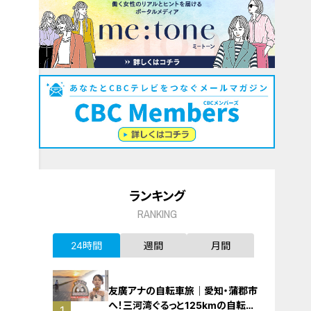
ランキング
RANKING
24時間
週間
月間
友廣アナの自転車旅｜愛知・蒲郡市
へ！三河湾ぐるっと125kmの自転車
1