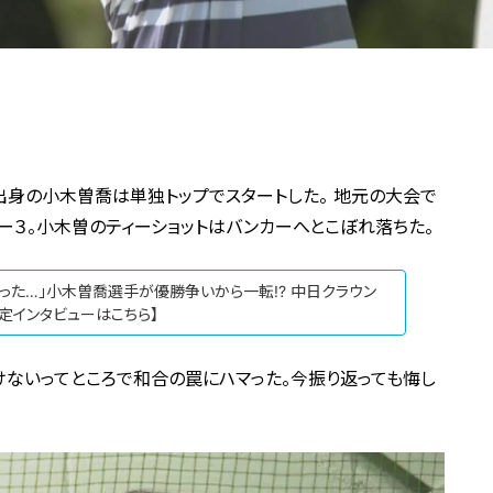
市出身の小木曽喬は単独トップでスタートした。 地元の大会で
ー３。小木曽のティーショットはバンカーへとこぼれ落ちた。
マった…」小木曽喬選手が優勝争いから一転!? 中日クラウン
定インタビューはこちら】
けないってところで和合の罠にハマった。今振り返っても悔し