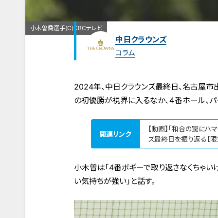
小木曽喬選手(C)CBCテレビ
中日クラウンズ
コラム
2024年、中日クラウンズ最終日、名古屋
の初優勝が視界に入るなか、４番ホール、パ
【動画】「和合の罠にハ
関連リンク
ズ最終日を振り返る【限
小木曽は「4番ボギーで取り返さなくちゃい
い気持ちが強い」と話す。