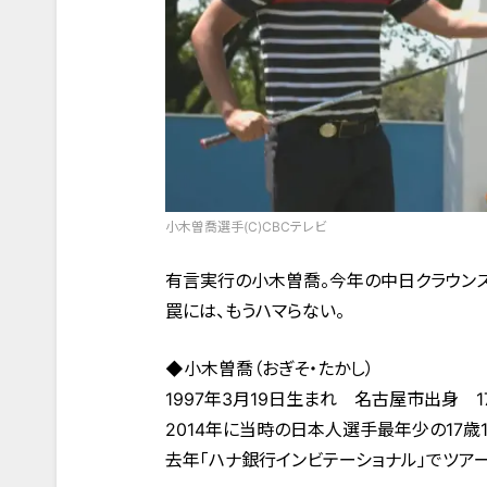
小木曽喬選手(C)CBCテレビ
有言実行の小木曽喬。今年の中日クラウンズ
罠には、もうハマらない。
◆小木曽喬（おぎそ・たかし）
1997年3月19日生まれ 名古屋市出身 
2014年に当時の日本人選手最年少の17歳1
去年「ハナ銀行インビテーショナル」でツア