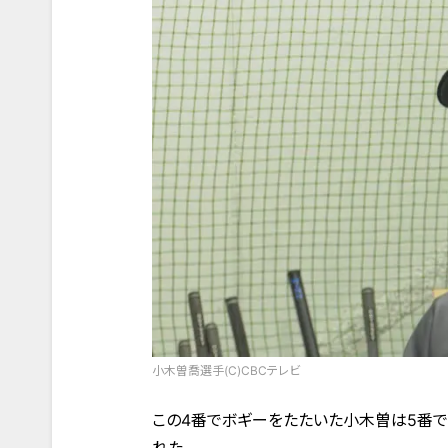
小木曽喬選手(C)CBCテレビ
この4番でボギーをたたいた小木曽は5番で