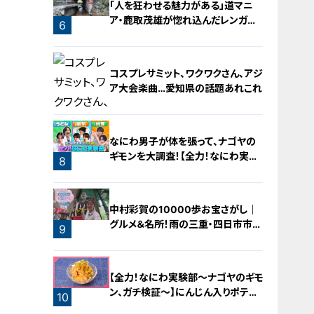
「人を狂わせる魅力がある」道マニ
ア・鹿取茂雄が惚れ込んだレンガの
6
橋梁とは？未公開の道3選
コスプレサミット、ワクワクさん、アジ
ア大会楽曲…愛知県の話題あれこれ
なにわ男子が体を張って、ナゴヤの
ギモンを大調査！【全力！なにわ実験
8
部～ナゴヤのギモン、ガチ検証～】
7
中村彩賀の10000歩お宝さがし｜
グルメ＆名所！雨の三重・四日市市で
9
お宝探し【チャント！特集】
【全力！なにわ実験部～ナゴヤのギモ
ン、ガチ検証～】にんじん入りポテト
10
サラダ