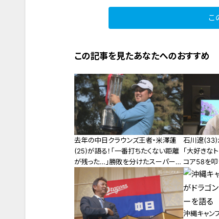
こ
この記事を見たあなたへのおすすめ
去年の中日クラウンズ王者・米澤蓮
石川遼(33
(25)が語る！「一番打ちたくない距離
「大好きな
が残った…」勝敗を分けたスーパーシ
コア58を
ョットの裏側とは？
たに見えて
沖縄キャン