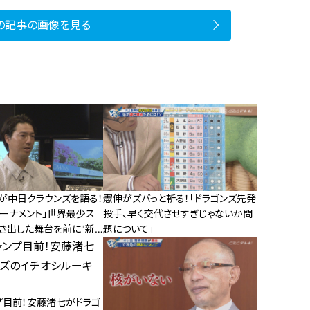
の記事の画像を見る
)が中日クラウンズを語る！
憲伸がズバっと斬る！「ドラゴンズ先発
トーナメント」世界最少ス
投手、早く交代させすぎじゃないか問
叩き出した舞台を前に"新
題について」
きたもの"とは？
プ目前！安藤渚七がドラゴ