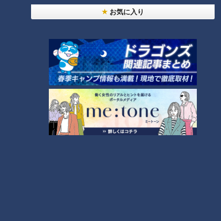
加えた一品は、甘み・塩味・うま味のバランスが絶妙です。
お気に入り
感動スポット② 「スガキヤ」の新形態！学生が
集う星ヶ丘のカフェ
CBCテレビ『チャント！』
続いて、「GOOD LOSERS CLUB」の近くに住むスタッフに、