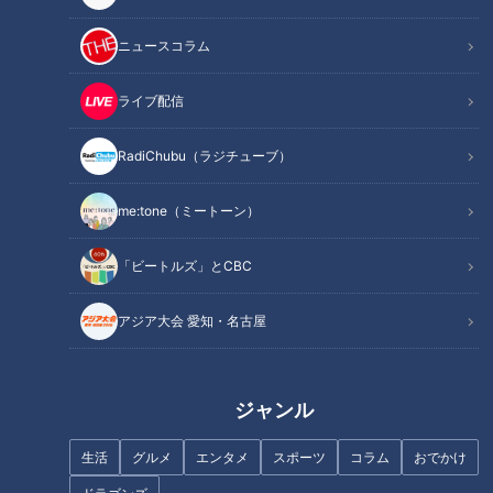
感動スポット① 甘そうなのに絶妙バランス！新感覚バーガ
ニュースコラム
ー
感動スポット② 「スガキヤ」の新形態！学生が集う星ヶ丘
ライブ配信
のカフェ
感動スポット③ 日本では珍しいタンザニアアートのギャラ
RadiChubu（ラジチューブ）
リー
オススメ関連コンテンツ
me:tone（ミートーン）
「ビートルズ」とCBC
アジア大会 愛知・名古屋
感動スポット① 甘そうなのに絶妙バランス！新
感覚バーガー
ジャンル
生活
グルメ
エンタメ
スポーツ
コラム
おでかけ