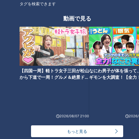
った」
タグを検索できます
オープンして間もないにもかかわらず、すでに何度も通う人い
動画で見る
るほど人気のハンバーガーショップ。歩くこと4064歩、中村
アナがたどり着いた感動スポット一つ目は、びっくり！新感覚
バーガーです。
【四国一周】軽トラ女子三田が松山
なにわ男子が体を張って
から下道で一周！グルメ＆絶景ドラ
ギモンを大調査！【全力
イブ⑳
験部～ナゴヤのギモン、
～】
2026/08/07 21:00
2026/
もっと見る
CBCテレビ『チャント！』