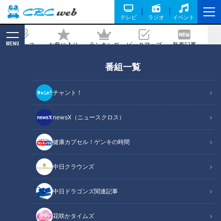
テレビ
ラジオ
イベント
MENU
ニュース
お気に入り
ランキング
ピックアップ
新着記事
CBC MAGAZINE
番組一覧
バンズの代わりに“ドーナツ”！？ギルテ
ィすぎる新感覚バーガー！東山公園周辺
チャント！
の最新＆感動スポット3選
newsX（ニュースクロス）
2026/05/23 06:03
2026年5月6日放送
健康カプセル！ゲンキの時間
中日クラウンズ
中日ドラゴンズ関連記事
花咲かタイムズ