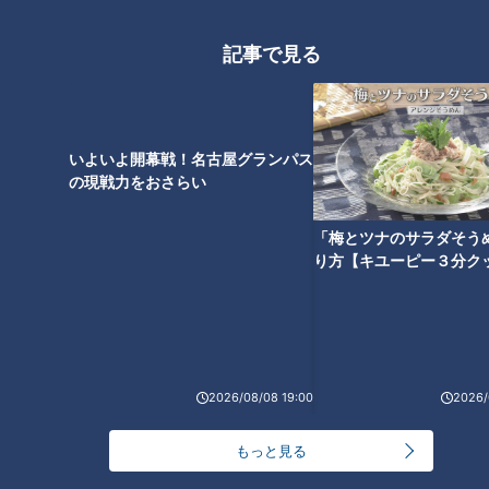
東山動植物園の向かい側に2026年２月にオープンした
記事で見る
「GOOD LOSERS CLUB」。名物として話題なのが「ベーコン
ルーサーバーガー」です。
なんと、パティを挟んでいるのはバンズではなく…“ドーナ
いよいよ開幕戦！名古屋グランパス
ツ”！
の現戦力をおさらい
（オーナー野原隼斗さん）
「梅とツナのサラダそう
「アメリカに実際にあるバーガーなんです。R&B歌手のルーサ
り方【キユーピー３分ク
ーさんが、ケータリングでバンズがなくて、代わりにドーナツ
を挟んだのが始まりって言われています。本当かはわからない
ですけど、食べてみたいと思って作ったのがきっかけ」
2026/08/08 19:00
2026/
牛肉の細挽きミンチを押しつぶして香ばしく焼き上げたパティ
に、チーズをトッピング。さらに、毎朝店で手作りするドーナ
もっと見る
ツでサンドします。チーズ入りパティを２枚重ね、ベーコンも