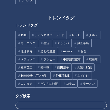
ドラゴンズ
トレンドタグ
トレンドタグ
動画
ナガシマスパーランド
レシピ
グルメ
CBCテレビ『チャント！』
モーニング
生活
デララバ
伊豆半島
北辻利寿
道との遭遇
newsX
お金
東山公園周辺はこの季節、艶やかな花に彩られ散策していても
気持ちがいいエリア。CBC入社3年目の中村アナは、まだあま
ドラゴンズ
ラグビー
中部国際空港
喫茶店
り来たことがないエリアです。東へ進み、星が丘周辺へ出て聞
板東英二
町中華
藤田朋子
見逃し配信
き込み調査を行いました。
10000歩お宝さがし
THE TIME
おでかけ
エンタメ
ゲンキの時間
コラム
ラーメン
（女性）
「最近、東山動植物園の反対側にハンバーガーショップができ
タグ検索
た。『グッドルーザーズクラブ』っていうお店。（Qもう行っ
た？）はい、何度か行きました。アメリカンな感じでおいしか