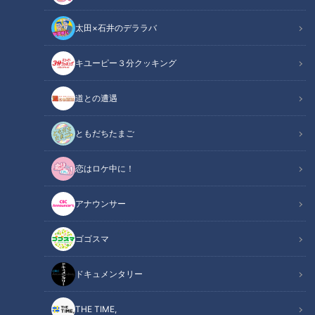
太田×石井のデララバ
CBCテレビ『チャント！』
キユーピー３分クッキング
チャント！
道との遭遇
中村彩賀の10000歩お宝さがし
ともだちたまご
東海地方の注目エリアに隠れた魅力を、CBC中村彩賀アナウ
恋はロケ中に！
ンサー(以下、中村アナ)が実際に歩いて調査する「中村彩賀の
10000歩お宝さがし」。
アナウンサー
今回は、ゴールデンウィークでにぎわう東山公園周辺でお宝さ
ゴゴスマ
がしを敢行！感動の人・グルメ・お出かけスポットを３つご紹
介します。
ドキュメンタリー
THE TIME,
INDEX