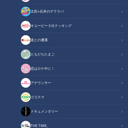
太田×石井のデララバ
CBCテレビ：画像『チャント！』
キユーピー３分クッキング
チャント！
道との遭遇
OMATSURIちゃん
ともだちたまご
愛知県稲沢市の「国府宮はだか祭」や岐阜県大垣市の「宝光院
恋はロケ中に！
はだか祭」など、東海地方には、「ほぼ裸」で行われる様々な
祭りがありますが、なんと本当に“素っ裸”の祭りが愛知県美浜
アナウンサー
町上野間地区にあります。正月に行われる極寒の厄払い！過酷
すぎて参加者が激減するなか、それでも頑張るアツき思いをタ
ゴゴスマ
レントの寺坂頼我くん（以下、寺坂くん）が取材しました。
ドキュメンタリー
【動画】コンプライアンス…ギリギリ！全部丸
関連リンク
出しの男たちがブルーシートで隠される禊の様
THE TIME,