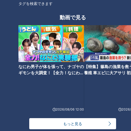
「裸まいり」とは、新年に本厄を迎える男たちに代わり、町の
タグを検索できます
若衆が厄払いをする変わった祭のようです。その理由を、野間
動画で見る
神社で尋ねました。
（氏子総代・大﨑申示さん）
「それ以上（の年齢）は無理。死んじゃう。恐ろしい」
厄男本人がやると死んでしまうほど過酷だといいます。0時を
迎え、年越しが終わると宿を出た若衆。すぐ傍に特設されたお
なにわ男子が体を張って、ナゴヤの
【特集】篠島の漁業を救
風呂で体を温めます。その後、ふんどし姿で体を寄せ合い、向
ギモンを大調査！【全力！なにわ実
養殖 車エビに大アサリ 
験部～ナゴヤのギモン、ガチ検証
【newsX】
かった先は深夜の伊勢湾「新田海岸」！
～】
封鎖された海岸に着くと、突如ブルーシートに覆い隠される若
衆。その様子は、まるで犯行現場さながらですが、その理由は
厄払いを任された若衆の体を生まれたままの姿で清める、厳重
2026/08/06 12:00
2026/
な禊のため。
もっと見る