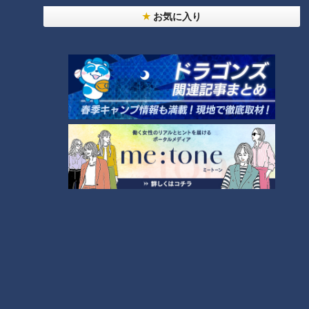
お気に入り
CBCテレビ：画像『チャント！』
これこそ上野間の正月の伝統行事「裸まいり」ではなく、ここ
からが本番だといいます。
（若衆）
「こっからです！歌を歌いながら神社とかを練り歩いて」