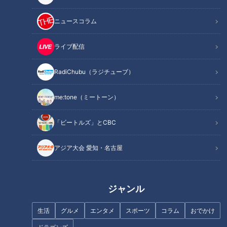
子がこちら【3分40秒～】
ニュースコラム
INDEX
ライブ配信
生まれたままの姿で極寒の海に飛び込む！命がけの禊
水の次は火あぶり！？「伊勢音頭」を歌いながらお参り
RadiChubu（ラジチューブ）
「参加したがらない人も多い」町の伝統を背負っていく若
衆たち
me:tone（ミートーン）
オススメ関連コンテンツ
「ビートルズ」とCBC
アジア大会 愛知・名古屋
生まれたままの姿で極寒の海に飛び込む！命がけ
の禊
ジャンル
生活
グルメ
エンタメ
スポーツ
コラム
おでかけ