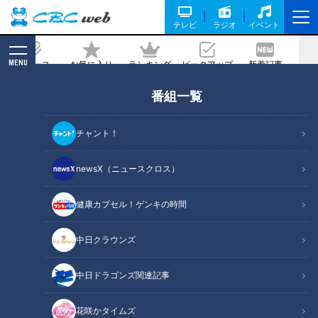
テレビ
ラジオ
イベント
MENU
ニュース
お気に入り
ランキング
ピックアップ
新着記事
CBC MAGAZINE
番組一覧
全裸の若者を身代わりにして厄払い！？
死ぬほど過酷で参加者激減の「上野間裸
チャント！
まいり」に挑む若者たちに密着
newsX（ニュースクロス）
2024/01/24 17:10
2024年1月17日放送
健康カプセル！ゲンキの時間
中日クラウンズ
中日ドラゴンズ関連記事
花咲かタイムズ