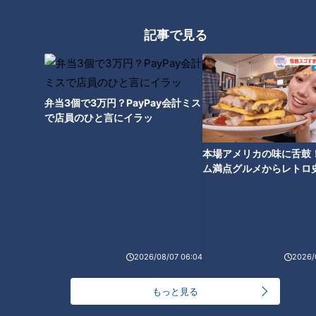
記事で見る
弁当3個で3万円？PayPay会計ミス
で店員のひと言にイラッ
本場アメリカの味に舌鼓
ム満点グルメからレトロ
CBCテレビ：画像『チャント！』
で！愛知・東海市の感動
選
海岸の封鎖とブルーシートは、一般人の目に見えないようにす
るため。今の時代に合った特別措置でした。水温8.8度、体の
芯まで凍りつかせるまさに極寒の禊です。
2026/08/07 06:04
2026/
もっと見る
水の次は火あぶり！？「伊勢音頭」を歌いながら
お参り