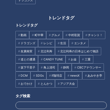
ドラゴンズ
トレンドタグ
トレンドタグ
動画
町中華
グルメ
中村彩賀
チャント！
CBCテレビ：画像『チャント！』
ドラゴンズ
レシピ
生活
エンタメ
友廣南実
北辻利寿
北辻利寿の日本はじめて物語
愛知県美浜町上野間地区に江戸時代から伝わるという「裸まい
道との遭遇
CANDY TUNE
お金
三重
り」は、大みそかから元旦にかけて行われます。大みそかの
夜、宿（やど）と呼ばれる公民館に集まっていた人たちにどん
坂下千里子
角上清司
静岡
CBCアナウンサー
な祭りか尋ねました。
DCM
SDGs
if珈琲店
newsX
あみやき亭
おでかけ
とんかつ
アジア大会
（厄男・鈴木保行さん）
「自分たち（厄男が）直接何かやるってわけではない。身代わ
タグ検索
りで若い衆に…」