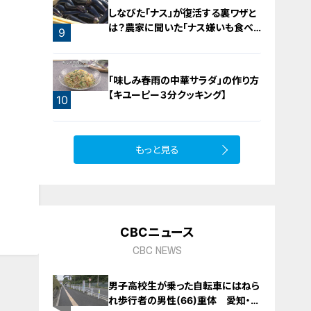
7
しなびた「ナス」が復活する裏ワザと
は？農家に聞いた「ナス嫌いも食べ
9
られる」アイデアレシピを大公開
「味しみ春雨の中華サラダ」の作り方
【キユーピー３分クッキング】
10
もっと見る
CBCニュース
CBC NEWS
男子高校生が乗った自転車にはねら
れ歩行者の男性(66)重体 愛知・み