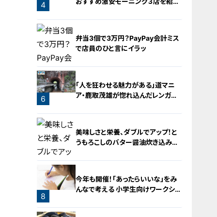
おすすめ激安モーニング３店を紹
4
介！
弁当3個で3万円？PayPay会計ミス
で店員のひと言にイラッ
「人を狂わせる魅力がある」道マニ
ア・鹿取茂雄が惚れ込んだレンガの
6
橋梁とは？未公開の道3選
5
美味しさと栄養、ダブルでアップ！と
うもろこしのバター醤油炊き込みご
飯
今年も開催！「あったらいいな」をみ
んなで考える 小学生向けワークショ
8
ップを大府市で開催