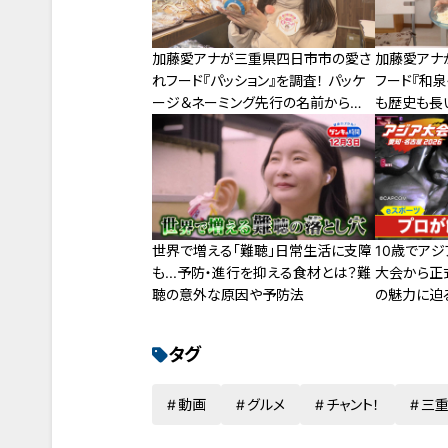
加藤愛アナが三重県四日市市の愛さ
加藤愛アナ
れフード『パッション』を調査！ パッケ
フード『和泉
ージ＆ネーミング先行の名前からは
も歴史も長
想像がつかないパン
のそうめん
世界で増える「難聴」日常生活に支障
10歳でアジ
も...予防・進行を抑える食材とは？難
大会から正
聴の意外な原因や予防法
の魅力に迫る
古屋】
タグ
動画
グルメ
チャント！
三