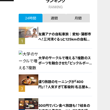
ランキング
RANKING
24時間
週間
月間
友廣アナの自転車旅｜愛知・蒲郡市
へ！三河湾ぐるっと125kmの自転車
1
旅！【チャント！特集】
大学のサークルで増える？複数のス
ポーツを融合させた「ピックルボー
ル」
盛り放題のモーニングが「400
円」！？人気すぎて客殺到 名古屋＆岐
3
阜の「激安モーニング」とは？
2
300円でパン食べ放題も！？岐阜の