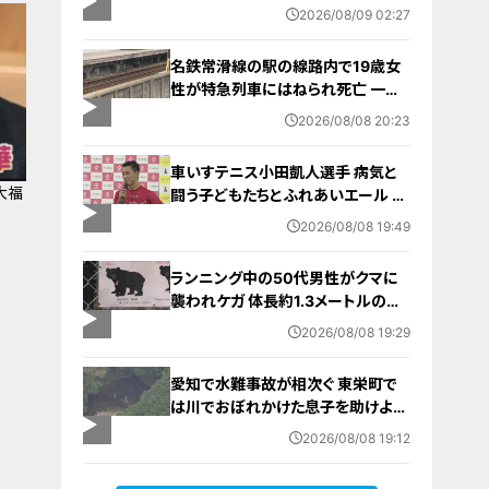
よし市
2026/08/09 02:27
名鉄常滑線の駅の線路内で19歳女
性が特急列車にはねられ死亡 一部
区間で一時運転見合わせに お盆休
2026/08/08 20:23
みで空港へ向かう旅行客に影響 愛
知・知多市
車いすテニス小田凱人選手 病気と
大福
闘う子どもたちとふれあいエール ス
】
ポーツの楽しさ伝える 名古屋・緑区
2026/08/08 19:49
ランニング中の50代男性がクマに
襲われケガ 体長約1.3メートルのツ
キノワグマに腕や足をかまれる 「つ
2026/08/08 19:29
いに出たかなという感じ」と近隣住
人 東海地方で今年度初の人身被害
愛知で水難事故が相次ぐ 東栄町で
岐阜・高山市
は川でおぼれかけた息子を助けよう
とし父親が心肺停止の状態で搬送
2026/08/08 19:12
田原市ではサーフィン中に公務員の
男性（46）がおぼれ死亡