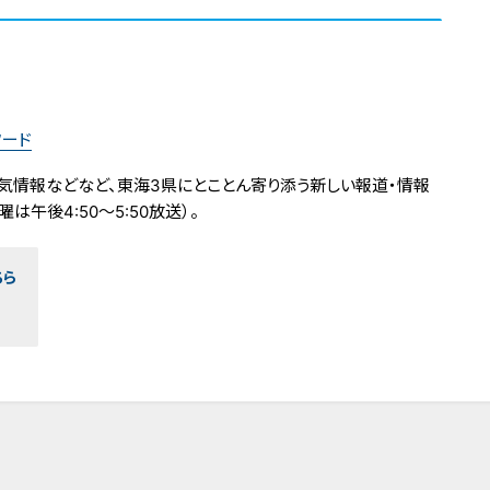
フード
気情報などなど、東海3県にとことん寄り添う新しい報道・情報
は午後4:50～5:50放送）。
ちら