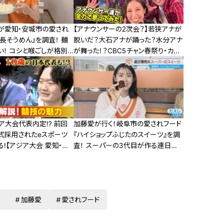
が愛知・安城市の愛され
【アナウンサーの2次会？】若狭アナが
長そうめん』を調査！ 麺
脱いだ？大石アナが踊った？水分アナ
い！ コシと喉ごしが格別
が舞った！？CBC5チャン春祭り・カラ
オケ大会ほぼすべて見せます！
ア大会代表内定!? 前回
加藤愛が行く！岐阜市の愛されフード
式採用されたeスポーツ
『ハイショップふじたのスイーツ』を調
!【アジア大会 愛知・名
査！ スーパーの3代目が作る連日爆
売れのスイーツ
重
加藤愛
愛されフード