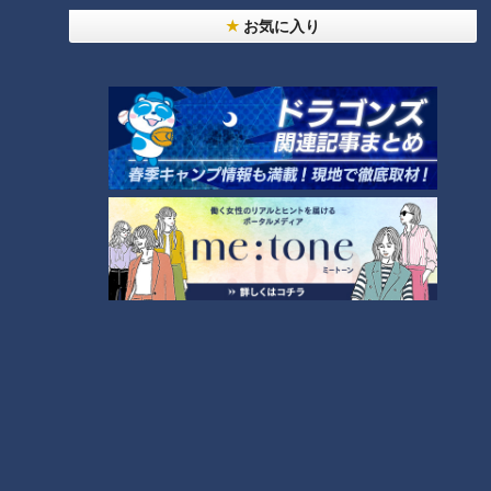
～】しらたきで作った豚バラミンチの油そば
1
お気に入り
「人を狂わせる魅力がある」道マニア・鹿取茂雄が
惚れ込んだレンガの橋梁とは？未公開の道3選
2
友廣アナの自転車旅｜愛知・蒲郡市へ！三河湾ぐる
っと125kmの自転車旅！【チャント！特集】
3
【全力！なにわ実験部～ナゴヤのギモン、ガチ検証
～】にんじんプリン
4
今年も開催！「あったらいいな」をみんなで考える
小学生向けワークショップを大府市で開催
5
【全力！なにわ実験部～ナゴヤのギモン、ガチ検証