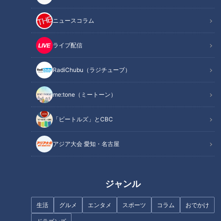
ニュースコラム
ライブ配信
RadiChubu（ラジチューブ）
山本學【スジナシ】鶴瓶「あん
片岡鶴太郎【スジナシ】鶴瓶
な人に手をつけるなんて、バレ
「やっぱりお笑いやなぁ」まる
me:tone（ミートーン）
るの丸わかり」
でネタ合戦な暴走ストーリ
ー！？
「ビートルズ」とCBC
アジア大会 愛知・名古屋
左とん平【スジナシ】独特な空
野村真美【スジナシ】「キライ
気感！鶴瓶「この終わり方は、
なら言って！」鶴瓶に激高し、
ジャンル
ほんと、初めてですよ」
割り箸の束をブン投げる
生活
グルメ
エンタメ
スポーツ
コラム
おでかけ