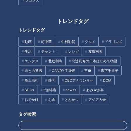
ドラゴンズ
トレンドタグ
イッセー尾形【スジナシ】鶴瓶
保阪尚希【スジナシ】サイレン
トレンドタグ
思わず「初めてこんな興奮した
ト芝居最長！？鶴瓶「黙る勇気
わ」売り芝居に買い芝居！
っているんですよ」
動画
町中華
中村彩賀
グルメ
ドラゴンズ
生活
チャント！
レシピ
友廣南実
タグ
エンタメ
北辻利寿
北辻利寿の日本はじめて物語
動画
エンタメ
スジナシ
つみきみほ
笑福亭鶴瓶
道との遭遇
CANDY TUNE
三重
坂下千里子
角上清司
静岡
CBCアナウンサー
DCM
SDGs
if珈琲店
newsX
あみやき亭
オススメ関連コンテンツ
おでかけ
お金
とんかつ
アジア大会
タグ検索