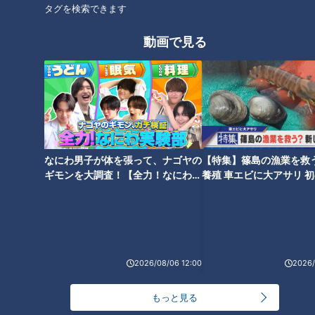
タグを検索できます
【鶴見辰吾】鶴瓶のストレート
【藤田弓子】幸福度MAX！？生
すぎる表現に動揺隠せず…
活感溢れる夫婦に訪れた終末
動画で見る
【川上麻衣子】年の差夫婦の犬
【中江有里】突然抱きつかれス
も食わぬ喧嘩に鶴瓶「台本ある
ケベさ隠せない鶴瓶。駆け引き
なにわ男子が体を張って、ナゴヤの
【特集】篠島の漁業を救
かのよう」
上手な中江にいくら出す…？
ギモンを大調査！【全力！なにわ実
養殖 車エビに大アサリ 
験部～ナゴヤのギモン、ガチ検証
【newsX】
～】
2026/08/06 12:00
2026/
【有森也実】下着泥棒を通報…
取り調べで警察官と熱く語り合
もっと見る
った理由とは？