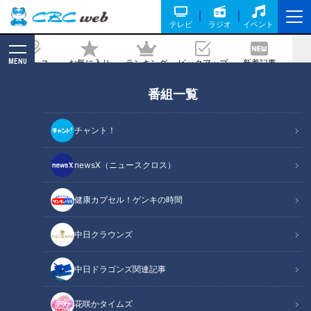
テレビ
ラジオ
イベント
MENU
ニュース
お気に入り
ランキング
ピックアップ
新着記事
CBC MAGAZINE
番組一覧
つみきみほ【スジナシ】鶴瓶「片意地な
人や…」私のやり方に抵抗があるなら他
チャント！
の教師に…
newsX（ニュースクロス）
記事に戻る
健康カプセル！ゲンキの時間
中日クラウンズ
中日ドラゴンズ関連記事
花咲かタイムズ