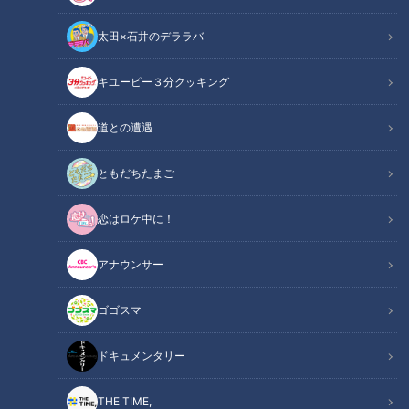
太田×石井のデララバ
キユーピー３分クッキング
つみきみほ【スジナシ】鶴瓶「片意地な人や…」私のやり方に抵抗があ
道との遭遇
るなら他の教師に…
ともだちたまご
この記事の画像
（全1枚）
恋はロケ中に！
アナウンサー
ゴゴスマ
記事に戻る
ドキュメンタリー
この記事を見たあなたへのおすすめ
THE TIME,