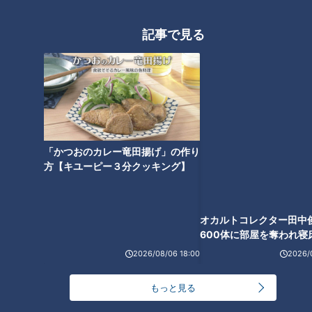
記事で見る
「かつおのカレー竜田揚げ」の作り
方【キユーピー３分クッキング】
ランキング
オカルトコレクター田中
RANKING
600体に部屋を奪われ寝
下？
2026/08/06 18:00
2026/
24時間
週間
月間
もっと見る
【全力！なにわ実験部～ナゴヤのギモン、ガチ検証