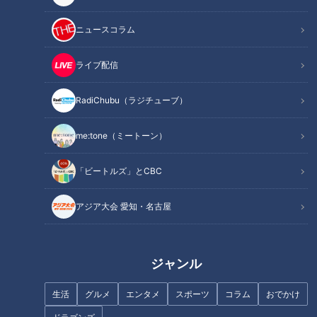
記事に戻る
ニュースコラム
この記事を見たあなたへのおすすめ
ライブ配信
RadiChubu（ラジチューブ）
me:tone（ミートーン）
『明日、地球が終わるなら』橋
『悪い女』鶴田真由（スジナ
「ビートルズ」とCBC
本愛（スジナシ）
シ）
アジア大会 愛知・名古屋
ジャンル
「たこ焼き 紅しょうがタルタル
【石井の夏休み】次は河合くん
生活
グルメ
エンタメ
スポーツ
コラム
おでかけ
のせ」の作り方【キユーピー３
のピンチヒッターになる！？ ゴ