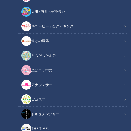
太田×石井のデララバ
キユーピー３分クッキング
CBCテレビ『チャント！』マヂ学校に向かいます
道との遭遇
この記事の画像
（全8枚）
ともだちたまご
恋はロケ中に！
アナウンサー
ゴゴスマ
ドキュメンタリー
THE TIME,