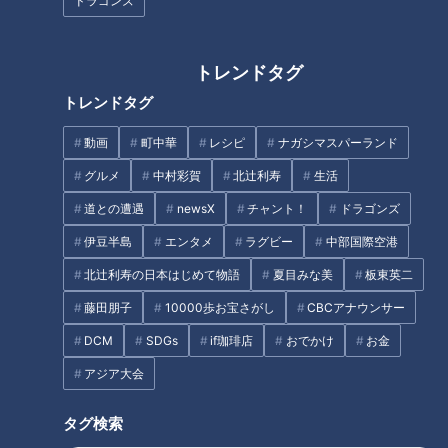
分クッキング】
ゴスマ生配信＃19
ドラゴンズ
トレンドタグ
トレンドタグ
動画
町中華
レシピ
ナガシマスパーランド
ゴゴスマ生配信＃９【古舘伊知
冬の全国大会初出場でベスト
郎 石井アナの股間の話が止ま
8！！J1リーガーも生み出した
グルメ
中村彩賀
北辻利寿
生活
らない】
『名古屋高校 サッカー部』をマ
道との遭遇
newsX
チャント！
ドラゴンズ
ヂラブがリポート！
タグ
伊豆半島
エンタメ
ラグビー
中部国際空港
北辻利寿の日本はじめて物語
夏目みな美
板東英二
教育
チャント！
マヂカルラブリー
藤田朋子
10000歩お宝さがし
CBCアナウンサー
DCM
SDGs
if珈琲店
おでかけ
お金
アジア大会
オススメ関連コンテンツ
タグ検索