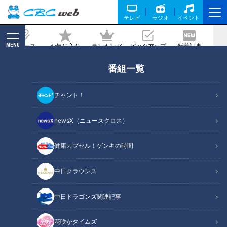
テレビ
ラジオ
イベント
MENU
ニュース
お気に入り
ランキング
ピックアップ
新着記事
CBC MAGAZINE
番組一覧
放送翌日にインターハイ優勝！岐阜市
『聖マリア女学院』アーチェリー部でマ
チャント！
ヂラブ、強さの秘訣を探る！
newsX（ニュースクロス）
記事に戻る
健康カプセル！ゲンキの時間
中日クラウンズ
中日ドラゴンズ関連記事
花咲かタイムズ