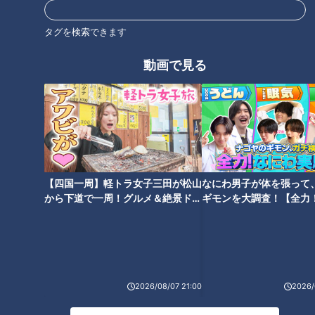
タグを検索できます
汗をかかないと熱中症のリスク
なぜ山にむき出しの遺骨が？許
動画で見る
あり！汗をかきにくい人はどう
可のない「自然葬」に住民が憤
したらいいの？
り “森のお墓”の実態に迫る
【四国一周】軽トラ女子三田が松山
なにわ男子が体を張って
から下道で一周！グルメ＆絶景ドラ
ギモンを大調査！【全力
なんとたった6分で氷が完成！5
イブ⑳
験部～ナゴヤのギモン、
石丸幹二「すごい痩せました
分でドリンクが氷点下に！ 家電
～】
ね！」…世界一楽なスクワッ
マニア激推しの“最新ひえひえ家
ト！？ダイエットのスペシャリ
電”使ってみると？
ストに学ぶ「無理なくやせる方
法」
2026/08/07 21:00
2026/