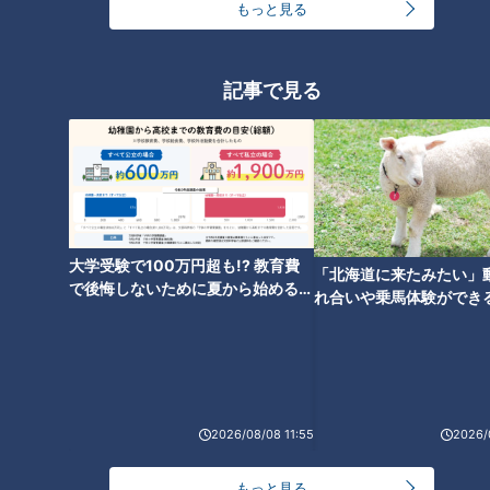
もっと見る
肌だけではダメ！？夏の外出
は“目の日焼け”に要注意！目の
記事で見る
紫外線対策もご紹介
大学受験で100万円超も!? 教育費
「北海道に来たみたい」
で後悔しないために夏から始めるお
れ合いや乗馬体験ができ
金の準備術とは
ススメ！不動産屋さんが
とは
2026/08/08 11:55
2026/
ランキング
RANKING
もっと見る