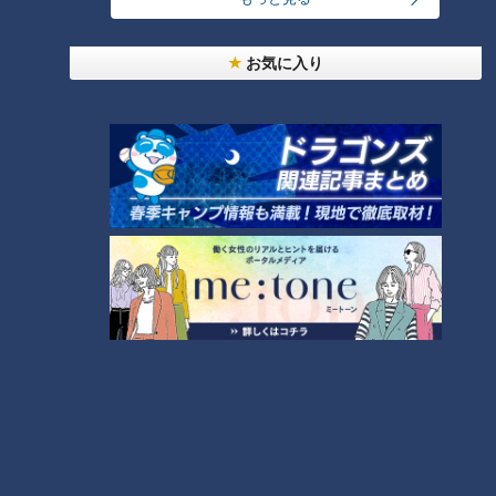
24時間
週間
月間
お気に入り
友廣アナの自転車旅｜愛知・蒲郡市へ！三河湾ぐる
っと125kmの自転車旅！【チャント！特集】
1
大学のサークルで増える？複数のスポーツを融合さ
せた「ピックルボール」
「人を狂わせる魅力がある」道マニア・鹿取茂雄が
惚れ込んだレンガの橋梁とは？未公開の道3選
3
美味しさと栄養、ダブルでアップ！とうもろこしの
バター醤油炊き込みご飯
2