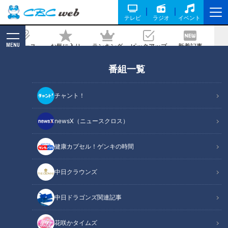
テレビ
ラジオ
イベント
MENU
ニュース
お気に入り
ランキング
ピックアップ
新着記事
CBC MAGAZINE
番組一覧
フラワーアレンジメントの腕前、マヂラ
ブ目の当り！ 花を学べる愛知唯一の専門
チャント！
学校『名古屋ウェディング＆フラワー・
ビューティ学院』
newsX（ニュースクロス）
健康カプセル！ゲンキの時間
記事に戻る
中日クラウンズ
中日ドラゴンズ関連記事
花咲かタイムズ