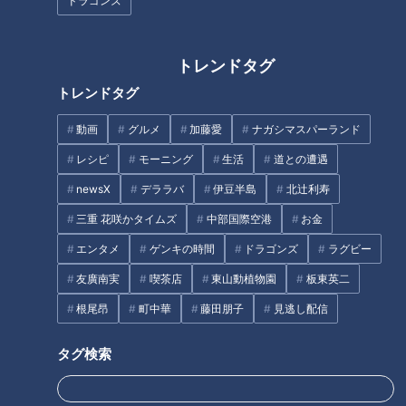
ドラゴンズ
トレンドタグ
トレンドタグ
クラスの女子は『国宝』と呼
「みそ味の肉豆腐」の作り方
ぶ…進学校の強豪卓球部にいた
【キユーピー３分クッキング】
動画
グルメ
加藤愛
ナガシマスパーランド
イケメン主将 歩くだけでザワつ
く
レシピ
モーニング
生活
道との遭遇
newsX
デララバ
伊豆半島
北辻利寿
三重 花咲かタイムズ
中部国際空港
お金
エンタメ
ゲンキの時間
ドラゴンズ
ラグビー
「ゴールする喜びを、全細胞で
放送翌日にインターハイ優勝！
友廣南実
喫茶店
東山動植物園
板東英二
感じることができた！」ながつ
岐阜市『聖マリア女学院』アー
根尾昂
町中華
藤田朋子
見逃し配信
の「地名しりとりの旅」完結！
チェリー部でマヂラブ、強さの
感謝の気持ちを込めて全国お礼
秘訣を探る！
タグ
タグ検索
参りへ！
教育
チャント！
マヂカルラブリー