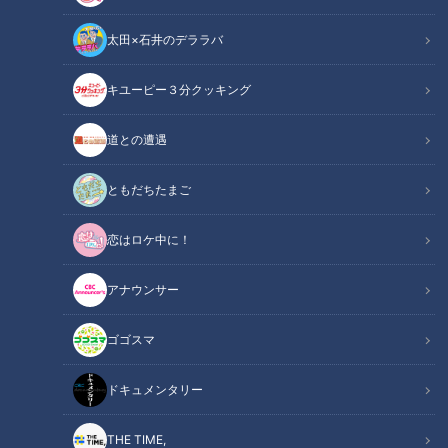
太田×石井のデララバ
キユーピー３分クッキング
道との遭遇
CBCテレビ『チャント！』マヂ学校に向かいます
ともだちたまご
この記事の画像
（全9枚）
恋はロケ中に！
アナウンサー
ゴゴスマ
ドキュメンタリー
THE TIME,