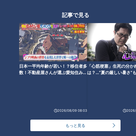
麦茶は菌が増えやすい！？食中
岐阜にマチュピチュが！？非日
毒の危険も！？正しい麦茶の作
常を味わえる町、岐阜・揖斐川
記事で見る
り方とは
町周辺を、あのお笑いクイーン
がぶらり旅
メニューの種類は200以上！？
日本一平均年齢が若い！？移住者多
「心筋梗塞」生死の分か
全て500円の「やりすぎモーニ
数！不動産屋さんが選ぶ愛知住みた
は？…“夏の厳しい暑さ”
ング」に驚愕！東海3県の驚き
い街ランキング1位は？
に！発症前のキケンなサ
モーニングも
法
2026/08/09 08:03
2026/
もっと見る