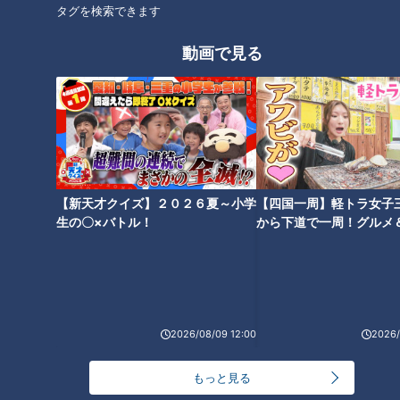
タグを検索できます
動画で見る
オススメ関連コンテンツ
【新天才クイズ】２０２６夏～小学
【四国一周】軽トラ女子
3時間待ちでも並びたい！雨で
生の〇×バトル！
から下道で一周！グルメ
石丸幹二「すごい痩せました
も大行列ができる東海地方最新
イブ⑳
ね！」…世界一楽なスクワッ
スポット
ト！？ダイエットのスペシャリ
ストに学ぶ「無理なくやせる方
法」
2026/08/09 12:00
2026/
もっと見る