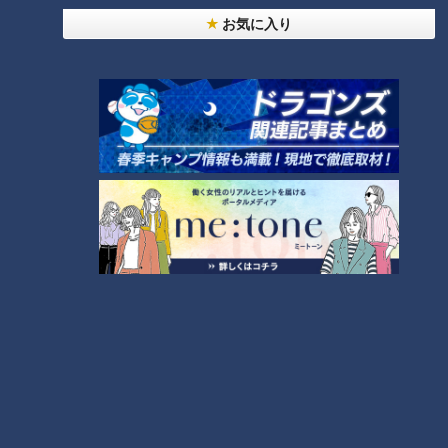
お気に入り
ランキング
RANKING
24時間
週間
月間
NEW
「心筋梗塞」生死の分かれ道は？…“夏の厳しい暑
1
さ”もきっかけに！発症前のキケンなサインと対処
法
「すごい痩せましたね！」…世界一楽なスクワッ
ト！？ダイエットのスペシャリストに学ぶ「無理な
2
くやせる方法」
「夏の脳梗塞」熱中症に似ている！？…生死の分か
れ道！経験者から学ぶ“発症時の身体の異変”