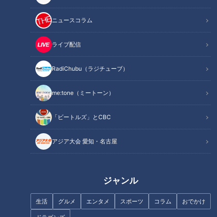
ニュースコラム
ライブ配信
RadiChubu（ラジチューブ）
記事に戻る
me:tone（ミートーン）
この記事を見たあなたへのおすすめ
「ビートルズ」とCBC
アジア大会 愛知・名古屋
冬の全国大会初出場でベスト
ほぼ愛知・江南市だけ愛されフ
ジャンル
8！！J1リーガーも生み出した
ード『嫁見餅』をいただきま
『名古屋高校 サッカー部』をマ
す！【チャント！】
生活
グルメ
エンタメ
スポーツ
コラム
おでかけ
ヂラブがリポート！