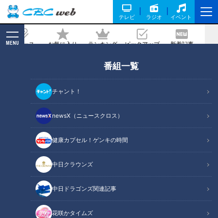
テレビ
ラジオ
イベント
MENU
ニュース
お気に入り
ランキング
ピックアップ
新着記事
CBC MAGAZINE
番組一覧
日本で唯一！入園料無料でゾウが見られ
る動物園！お金を使わず楽しめるコスパ
チャント！
最強スポット
newsX（ニュースクロス）
記事に戻る
健康カプセル！ゲンキの時間
中日クラウンズ
中日ドラゴンズ関連記事
花咲かタイムズ