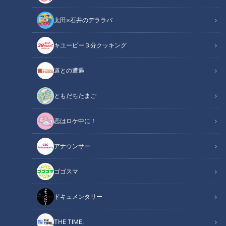
太田×石井のデララバ
キユーピー３分クッキング
CBCテレビ：画像 『チャント！』
道との遭遇
この記事の画像
（全7枚）
ともだちたまご
恋はロケ中に！
アナウンサー
ゴゴスマ
ドキュメンタリー
THE TIME,