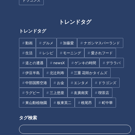
が無料！？激安すぎるスーパー
行きたい伊勢志摩アクティビテ
ドラゴンズ
銭湯に迫る！麺類が半額になる
ィ！【うなずキング】
「麺サービスデー」も！
トレンドタグ
トレンドタグ
動画
グルメ
加藤愛
ナガシマスパーランド
28(にわとり)の日に行きたくな
奇跡の国産コーヒーが味わえる!
生活
レシピ
モーニング
愛されフード
る！ＮＥＷ鶏肉専門店を3店ご
地元民が集うおしゃれカフェ
道との遭遇
newsX
ゲンキの時間
デララバ
紹介‼【花咲かタイムズ】
伊豆半島
北辻利寿
三重 花咲かタイムズ
タグ
中部国際空港
お金
エンタメ
ドラゴンズ
ラグビー
三上悠亜
友廣南実
喫茶店
おでかけ
チャント！
愛知
東山動植物園
板東英二
根尾昂
町中華
タグ検索
オススメ関連コンテンツ