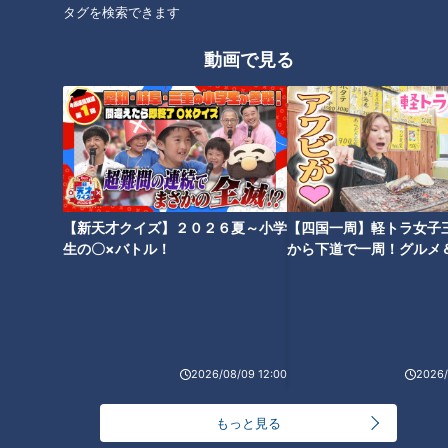
タグを検索できます
動画で見る
「ジブリの大倉庫」は見どころ
最新×わくわく！ガンバレルー
満載！ワクワクが止まらないジ
ヤが愛知・豊橋市を推しタビ！
ブリパーク最新情報
【花咲かタイムズ】
【新天才クイズ】２０２６夏～小学
【四国一周】軽トラ女子
生の〇×バトル！
から下道で一周！グルメ
イブ⑳
1台1000万円のゴンドラ！？
巨大なシャボン玉が簡単に作れ
大人気観光スポット「御在所ロ
る！？アウトドアで子どもと一
ープウエイ」の楽しみ方
緒に遊べる最新おもちゃ特集
2026/08/09 12:00
2026/
もっと見る