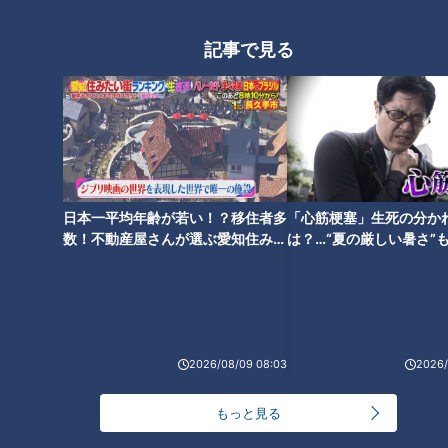
記事で見る
公園にある風変わりな遊具 子
どもが遊ぶ遊具に仕掛けられた
工夫とは？
日本一平均年齢が若い！？移住者多
「心筋梗塞」生死の分か
数！不動産屋さんが選ぶ愛知住みた
は？…“夏の厳しい暑さ”
い街ランキング1位は？
に！発症前のキケンなサ
法
2026/08/09 08:03
2026/
ランキング
もっと見る
RANKING