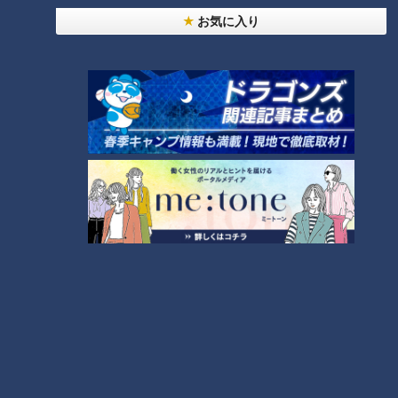
お気に入り
24時間
週間
月間
NEW
「心筋梗塞」生死の分かれ道は？…“夏の厳しい暑
1
さ”もきっかけに！発症前のキケンなサインと対処
法
NEW
モーニング娘。‘26井上春華がハロメンで仲良くし
たいと思っている人は？
「すごい痩せましたね！」…世界一楽なスクワッ
ト！？ダイエットのスペシャリストに学ぶ「無理な
3
くやせる方法」
大学のサークルで増える？複数のスポーツを融合さ
せた「ピックルボール」
2