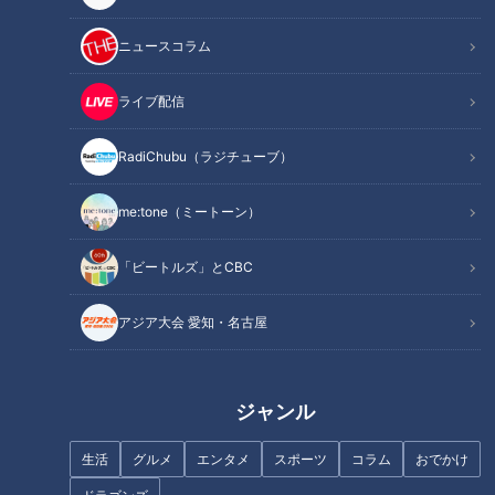
記事に戻る
ニュースコラム
この記事を見たあなたへのおすすめ
ライブ配信
RadiChubu（ラジチューブ）
me:tone（ミートーン）
ゾウの水浴びがほぼ100％見ら
【秋の行楽WEEK】無料でゾウ
「ビートルズ」とCBC
れる！夜の動物園の魅力と
に会える動物園！？岡崎「東公
は！？
園」【チャント！】
アジア大会 愛知・名古屋
ジャンル
生活
グルメ
エンタメ
スポーツ
コラム
おでかけ
入館料550円だけでモーニング
よしお兄さんと行く！夏休みに