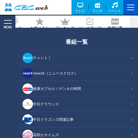
テレビ
ラジオ
イベント
MENU
ニュース
お気に入り
ランキング
ピックアップ
新着記事
CBC MAGAZINE
番組一覧
日本で唯一！入園料無料でゾウが見られ
る動物園！お金を使わず楽しめるコスパ
チャント！
最強スポット
newsX（ニュースクロス）
記事に戻る
健康カプセル！ゲンキの時間
中日クラウンズ
中日ドラゴンズ関連記事
花咲かタイムズ