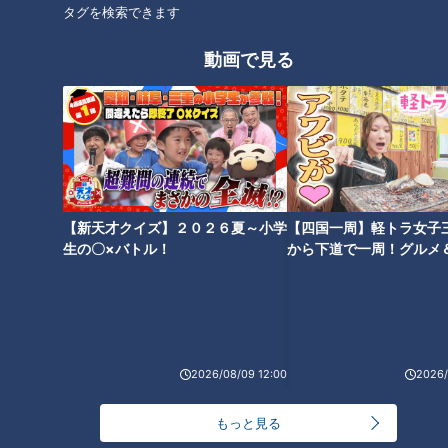
タグを検索できます
動画で見る
「ジブリの大倉庫」は見どころ
最新×わくわく！ガンバレルー
満載！ワクワクが止まらないジ
ヤが愛知・豊橋市を推しタビ！
ブリパーク最新情報
【花咲かタイムズ】
【新天才クイズ】２０２６夏～小学
【四国一周】軽トラ女子
生の〇×バトル！
から下道で一周！グルメ
イブ⑳
1台1000万円のゴンドラ！？
巨大なシャボン玉が簡単に作れ
大人気観光スポット「御在所ロ
る！？アウトドアで子どもと一
ープウエイ」の楽しみ方
緒に遊べる最新おもちゃ特集
2026/08/09 12:00
2026/
もっと見る