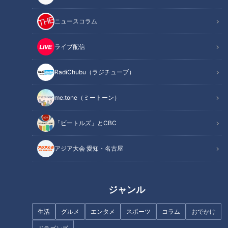
記事に戻る
ニュースコラム
この記事を見たあなたへのおすすめ
ライブ配信
RadiChubu（ラジチューブ）
me:tone（ミートーン）
ゾウの水浴びがほぼ100％見ら
【秋の行楽WEEK】無料でゾウ
「ビートルズ」とCBC
れる！夜の動物園の魅力と
に会える動物園！？岡崎「東公
は！？
園」【チャント！】
アジア大会 愛知・名古屋
ジャンル
生活
グルメ
エンタメ
スポーツ
コラム
おでかけ
入館料550円だけでモーニング
よしお兄さんと行く！夏休みに