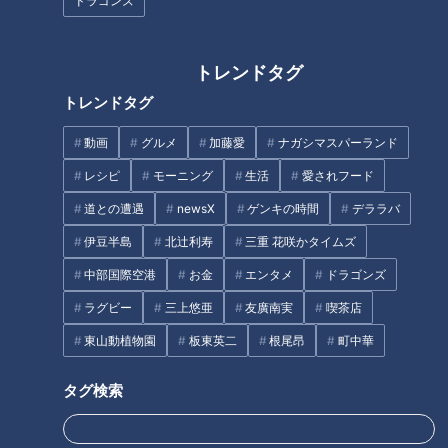
が無料！？激安すぎるスーパー
行きたい伊勢志摩アクティビテ
ドラゴンズ
銭湯に迫る！麺類が半額になる
ィ！【うなずキング】
「麺サービスデー」も！
トレンドタグ
トレンドタグ
動画
グルメ
加藤愛
ナガシマスパーランド
28(にわとり)の日に行きたくな
奇跡の国産コーヒーが味わえる!
レシピ
モーニング
生活
愛されフード
る！ＮＥＷ鶏肉専門店を3店ご
地元民が集うおしゃれカフェ
道との遭遇
newsX
ゲンキの時間
デララバ
紹介‼【花咲かタイムズ】
伊豆半島
北辻利寿
三重 花咲かタイムズ
タグ
中部国際空港
お金
エンタメ
ドラゴンズ
ラグビー
三上悠亜
友廣南実
喫茶店
おでかけ
チャント！
愛知
東山動植物園
板東英二
根尾昂
町中華
タグ検索
オススメ関連コンテンツ