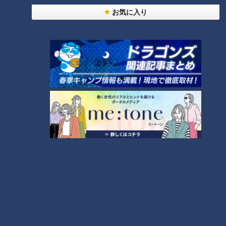
お気に入り
24時間
週間
月間
NEW
「心筋梗塞」生死の分かれ道は？…“夏の厳しい暑
1
さ”もきっかけに！発症前のキケンなサインと対処
法
「すごい痩せましたね！」…世界一楽なスクワッ
ト！？ダイエットのスペシャリストに学ぶ「無理な
2
くやせる方法」
「夏の脳梗塞」熱中症に似ている！？…生死の分か
れ道！経験者から学ぶ“発症時の身体の異変”
3
大学のサークルで増える？複数のスポーツを融合さ
せた「ピックルボール」