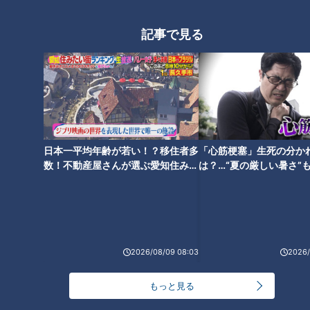
記事で見る
公園にある風変わりな遊具 子
どもが遊ぶ遊具に仕掛けられた
工夫とは？
日本一平均年齢が若い！？移住者多
「心筋梗塞」生死の分か
数！不動産屋さんが選ぶ愛知住みた
は？…“夏の厳しい暑さ”
い街ランキング1位は？
に！発症前のキケンなサ
法
2026/08/09 08:03
2026/
ランキング
もっと見る
RANKING