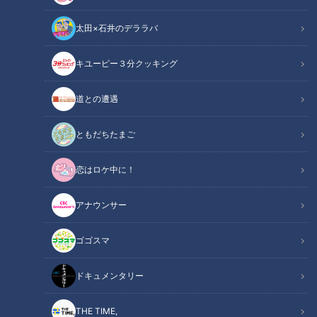
太田×石井のデララバ
キユーピー３分クッキング
CBCテレビ：画像 『チャント！』
道との遭遇
この記事の画像
（全7枚）
ともだちたまご
恋はロケ中に！
アナウンサー
ゴゴスマ
ドキュメンタリー
THE TIME,