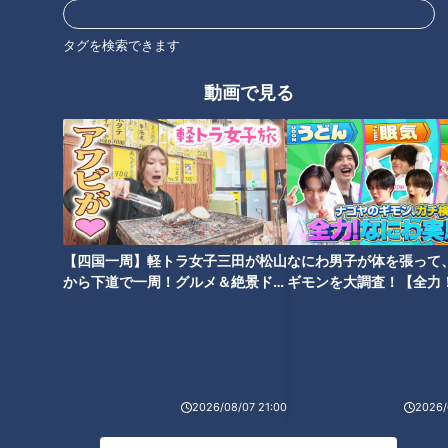
タグを検索できます
動画で見る
【四国一周】軽トラ女子三田が松山
なにわ男子が体を張って
から下道で一周！グルメ＆絶景ドラ
ギモンを大調査！【全力
イブ⑳
験部～ナゴヤのギモン、
～】
ランキング
RANKING
2026/08/07 21:00
2026/
24時間
週間
月間