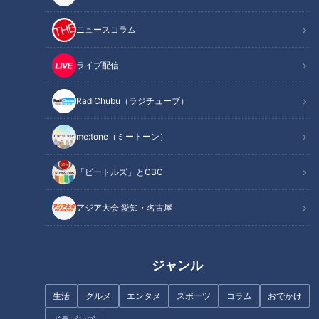
ニュースコラム
ライブ配信
記事に戻る
RadiChubu（ラジチューブ）
この記事を見たあなたへのおすすめ
me:tone（ミートーン）
「ビートルズ」とCBC
アジア大会 愛知・名古屋
『明日、地球が終わるなら』橋
『教師失格』山本浩司（スジナ
本愛（スジナシ）
シ）
ジャンル
生活
グルメ
エンタメ
スポーツ
コラム
おでかけ