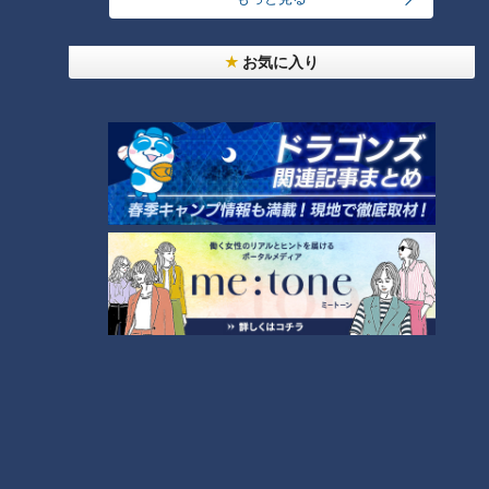
マヂラブ野田が美味しさにうなった！ お値段格
お気に入り
安！人気レストランを運営するのは『名古屋辻学園
6
調理専門学校』の生徒たち
4
オカルトコレクター田中俊行、呪物600体に部屋を
奪われ寝床は廊下？
5
都市伝説となった「柳橋駅」設置計画 リニアで脚
光を浴びた再検討の機運
8
本場アメリカの味に舌鼓！ボリューム満点グルメか
らレトロ史料館まで！愛知・東海市の感動スポット
9
3選
7
弁当3個で3万円？PayPay会計ミスで店員のひと言
にイラッ