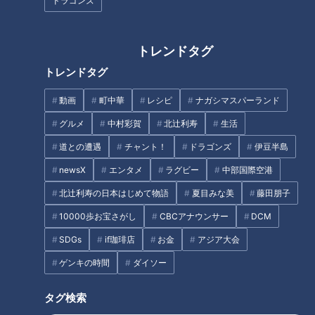
ドラゴンズ
『悪い女』鶴田真由（スジナ
敵をダマすには、まず味方か
トレンドタグ
シ）
ら！川上憲伸、今だから明かす
トレンドタグ
現役時代マル秘情報！
動画
町中華
レシピ
ナガシマスパーランド
グルメ
中村彩賀
北辻利寿
生活
道との遭遇
チャント！
ドラゴンズ
伊豆半島
newsX
エンタメ
ラグビー
中部国際空港
立浪監督も納得！レジェンド解
パン1万個たべた“パンマニア”が
北辻利寿の日本はじめて物語
夏目みな美
藤田朋子
説者が選ぶ2022年ドラゴンズ投
認める絶品パンとは？ 本格ス
打の注目選手！
パイスたっぷり平焼きカレーパ
10000歩お宝さがし
CBCアナウンサー
DCM
ン
タグ
SDGs
if珈琲店
お金
アジア大会
ゲンキの時間
ダイソー
スポーツ
中日ドラゴンズ
吉見一起
小田幸平
タグ検索
川上吉見のWエース対談
川上憲伸