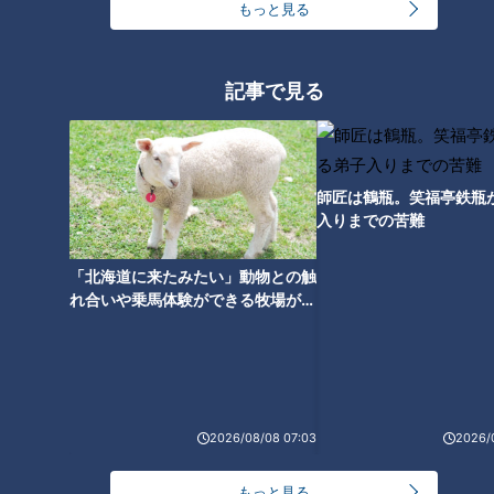
もっと見る
友廣アナの自転車旅｜愛知・蒲郡市へ！三河湾ぐる
っと125kmの自転車旅！【チャント！特集】
1
記事で見る
美味しさと栄養、ダブルでアップ！とうもろこしの
バター醤油炊き込みご飯
師匠は鶴瓶。笑福亭鉄瓶
入りまでの苦難
「人を狂わせる魅力がある」道マニア・鹿取茂雄が
惚れ込んだレンガの橋梁とは？未公開の道3選
3
「北海道に来たみたい」動物との触
れ合いや乗馬体験ができる牧場がオ
ススメ！不動産屋さんが住みたい街
大学のサークルで増える？複数のスポーツを融合さ
とは
せた「ピックルボール」
2
コスプレサミット、ワクワクさん、アジア大会楽
2026/08/08 07:03
2026/
曲…愛知県の話題あれこれ
もっと見る