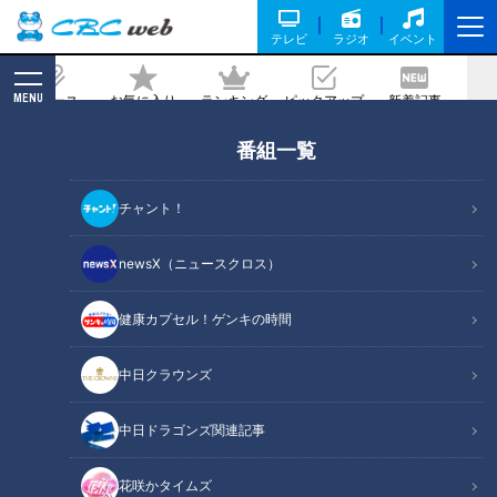
テレビ
ラジオ
イベント
MENU
ニュース
お気に入り
ランキング
ピックアップ
新着記事
CBC MAGAZINE
番組一覧
憲伸＆吉見がイジリ倒してもビクともし
ない影の名捕手・小田幸平「誰がぶーち
チャント！
ゃんやねん！名前あるわっ！」
newsX（ニュースクロス）
記事に戻る
健康カプセル！ゲンキの時間
中日クラウンズ
中日ドラゴンズ関連記事
花咲かタイムズ