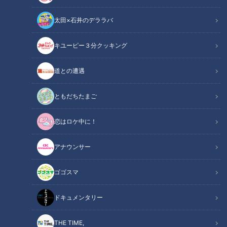
太田×石井のデララバ
キユーピー３分クッキング
CBCテレビ野球中継「燃えよドラゴンズ」(C)燃えドラch
道との遭遇
この記事の画像
（全12枚）
ともだちたまご
恋はロケ中に！
アナウンサー
ゴゴスマ
ドキュメンタリー
THE TIME,