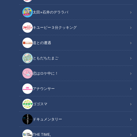
太田×石井のデララバ
キユーピー３分クッキング
道との遭遇
陳列コーナーより優勝盾
ともだちたまご
この記事の画像
恋はロケ中に！
（全6枚）
アナウンサー
ゴゴスマ
ドキュメンタリー
THE TIME,