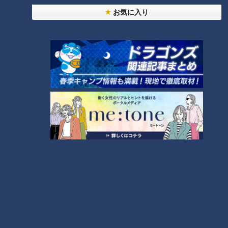
お気に入り
ランキング
RANKING
24時間
週間
月間
友廣アナの自転車旅｜愛知・蒲郡市へ！三河湾ぐる
っと125kmの自転車旅！【チャント！特集】
1
コスプレサミット、ワクワクさん、アジア大会楽
曲…愛知県の話題あれこれ
【全力！なにわ実験部～ナゴヤのギモン、ガチ検証
～】にんじんプリン
3