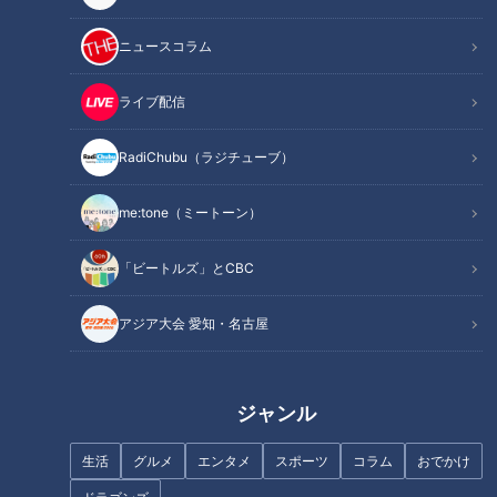
ニュースコラム
記事に戻る
ライブ配信
この記事を見たあなたへのおすすめ
RadiChubu（ラジチューブ）
me:tone（ミートーン）
「ビートルズ」とCBC
歯の詰め物治療がたった1回で完
アジア大会 愛知・名古屋
了！ 「歯が生える薬」の実用化
南海トラフ巨大地震は、将来必
も間近 進化する歯科治療の最
ずやってくる！「その時」に向
前線を調査
けて、備えは大丈夫？大石邦彦
ジャンル
アンカーマンが東北を訪れ、徹
底取材。『チャント！ 防災ＳＰ
生活
グルメ
エンタメ
スポーツ
コラム
おでかけ
あなたの備えは大丈夫？』 3月