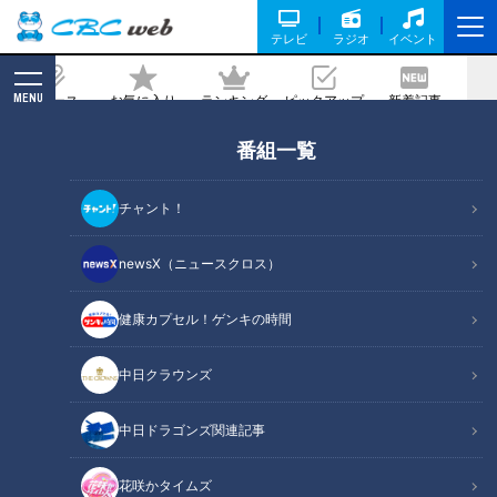
テレビ
ラジオ
イベント
MENU
ニュース
お気に入り
ランキング
ピックアップ
新着記事
CBC MAGAZINE
番組一覧
ジャイアンツ10連覇を阻止した監督・与
那嶺要さん「昇竜復活」ハワイでの祈り
チャント！
記事に戻る
newsX（ニュースクロス）
健康カプセル！ゲンキの時間
中日クラウンズ
中日ドラゴンズ関連記事
花咲かタイムズ