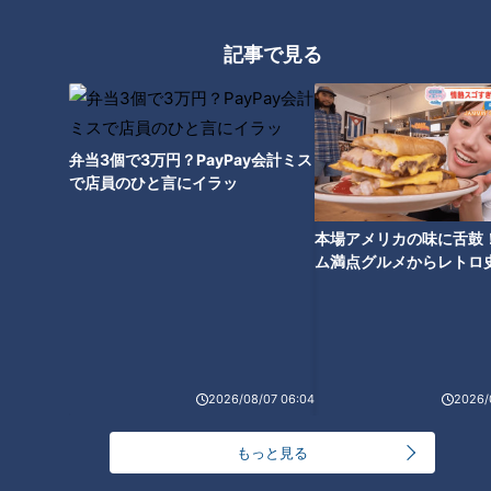
記事で見る
弁当3個で3万円？PayPay会計ミス
ドラゴンズに帰ってきた三冠
で店員のひと言にイラッ
男・落合博満さんが監督に就任
（24）
本場アメリカの味に舌鼓
ム満点グルメからレトロ
で！愛知・東海市の感動
選
2026/08/07 06:04
2026/
もっと見る