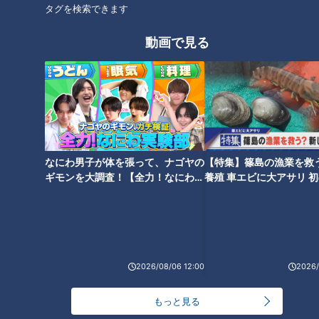
タグを検索できます
オススメ関連コンテンツ
動画で見る
根尾に続き石川を獲得！ドラゴ
ジャイアンツを倒せ！中日vs巨
なにわ男子が体を張って、ナゴヤの
【特集】篠島の漁業を救
ンズ与田監督の右腕が描く「未
人の名勝負が語るライバル熱戦
ギモンを大調査！【全力！なにわ実
養殖 車エビに大アサリ 
来予想図」
史
験部～ナゴヤのギモン、ガチ検証
【newsX】
～】
2026/08/06 12:00
2026/
19連敗！なぜ人工芝で巨人に勝
王と長嶋の無敵巨人を倒した！
もっと見る
てないのか？～ドラゴンズ1970
その優勝の大いなる価値～ドラ
年代（続）～
ゴンズ1970年代～