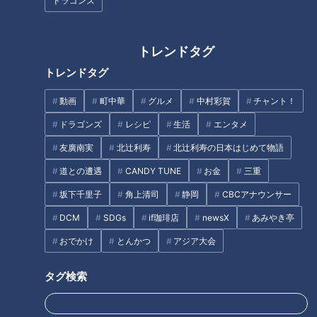
ドラゴンズ
10日（金） 放送決定！
トレンドタグ
「ふわっ！しゅわっ！軽っ！」
超美味！大内山瓶バター 手間ひ
食べるとす～っと消える！？
まかけまくりの逸品
トレンドタグ
CBC友廣アナも驚きの「たまご
ふわふわ」とは？
動画
町中華
グルメ
中村彩賀
チャント！
ドラゴンズ
レシピ
生活
エンタメ
友廣南実
北辻利寿
北辻利寿の日本はじめて物語
道との遭遇
CANDY TUNE
お金
三重
ずぶ濡れリポート！CBC若狭ア
「えびのカレーソテーとズッキ
坂下千里子
角上清司
静岡
CBCアナウンサー
ナが『THE TIME，』中継初登
ーニマリネ」の作り方【キユー
DCM
SDGs
if珈琲店
newsX
あみやき亭
場！
ピー３分クッキング】
おでかけ
とんかつ
アジア大会
タグ
タグ検索
スポーツ
中日ドラゴンズ
ジャイアンツ
球団史