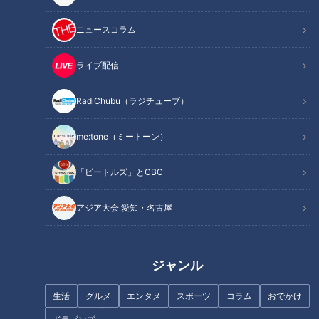
記事に戻る
ニュースコラム
この記事を見たあなたへのおすすめ
ライブ配信
RadiChubu（ラジチューブ）
me:tone（ミートーン）
次にブレイクする竜戦士は誰
与田竜はまだ戦えるか？ 「上
「ビートルズ」とCBC
だ！苦戦が続く一軍へ戦力を送
出来」と評価した赤星氏の言葉
り続けるドラ片岡二軍監督が本
から必死に可能性を探ってみた
アジア大会 愛知・名古屋
音を語る
ジャンル
生活
グルメ
エンタメ
スポーツ
コラム
おでかけ
躍動する若竜、開幕スタメン
大野雄大にはドラゴンズブルー