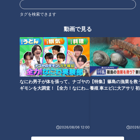
タグを検索できます
オススメ関連コンテンツ
動画で見る
【前回の放送】急逝木下雄がハ
【去年の今ごろ】苦境に立つド
マの夜空に降らせた涙雨 侍・
ラゴンズはここからまた這い上
なにわ男子が体を張って、ナゴヤの
【特集】篠島の漁業を救
井端コーチが今だから明かす“ド
がる！現状の弱点を井端弘和が
ギモンを大調査！【全力！なにわ実
養殖 車エビに大アサリ 
ラ大野雄起用法”秘話（サンド
徹底解析！（サンドラ）
験部～ナゴヤのギモン、ガチ検証
【newsX】
ラ）
～】
2026/08/06 12:00
2026/
小笠原慎之介、師匠・大野雄大
ミスタードラゴンズ立浪和義氏
に誓う完投を目指せるピッチン
と振り返る サンドラ厳選・竜