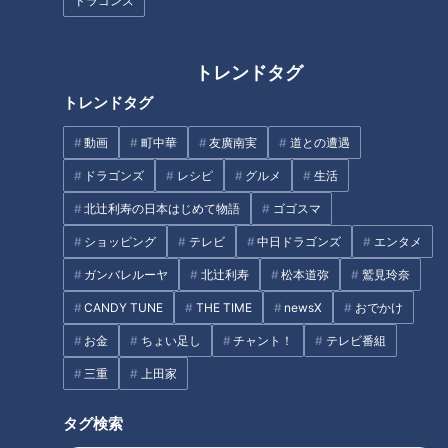
は！？立浪流コンバートも読み
が似合う！5連続完投勝利の価
ドラゴンズ
解く！
値とFA権の行方
トレンドタグ
トレンドタグ
川上憲伸が語る主砲の影響力。
動画
町中華
友廣南実
道との遭遇
タイロン・ウッズへの警戒から
最優秀中継ぎのタイトルを狙う
ドラゴンズ
レシピ
グルメ
生活
生まれる好機
ドラゴンズ松山晋也投手に新た
北辻利寿の日本はじめて物語
ゴゴスマ
な武器。鬼門・神宮は“ジャイロ
カット”で克服する
ショッピング
テレビ
中日ドラゴンズ
エンタメ
タグ
ガンバレルーヤ
北辻利寿
松本道弥
鷲見玲奈
CANDY TUNE
THE TIME
newsX
おでかけ
スポーツ
中日ドラゴンズ
お金
ちょい足し
チャント！
テレビ番組
サンドラを観られなかった全国のドラ友と共有したい番組のコト
三重
上田家
ルーキー
伊藤康祐
土田龍空
岡林勇希
根尾昂
森博人
赤星憲広
高松渡
タグ検索