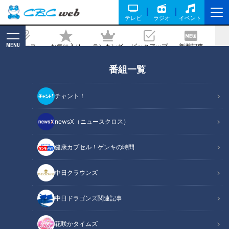
テレビ
ラジオ
イベント
MENU
ニュース
お気に入り
ランキング
ピックアップ
新着記事
CBC MAGAZINE
番組一覧
竜党に、希望を―。 後半戦巻き返しの起
爆剤として期待する若竜6人を赤星憲広
チャント！
氏が大判定
newsX（ニュースクロス）
記事に戻る
健康カプセル！ゲンキの時間
中日クラウンズ
中日ドラゴンズ関連記事
花咲かタイムズ