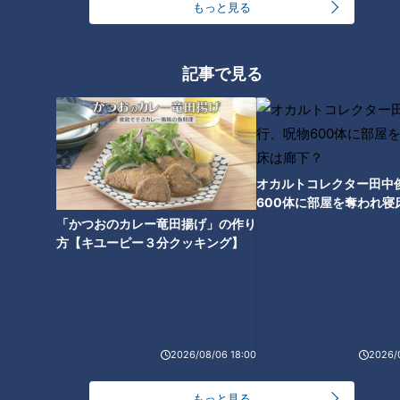
もっと見る
グスタイルの先鋭化（サンド
の歴史に残るサヨナラ勝ち特集
ラ）
（サンドラ）
記事で見る
低迷ドラゴンズに叫びたい！後
半戦3つのテーマ「勝利」「感
オカルトコレクター田中
動」そして「明日の姿」（北
600体に部屋を奪われ寝
辻）
下？
「かつおのカレー竜田揚げ」の作り
方【キユーピー３分クッキング】
2026/08/06 18:00
2026/
もっと見る