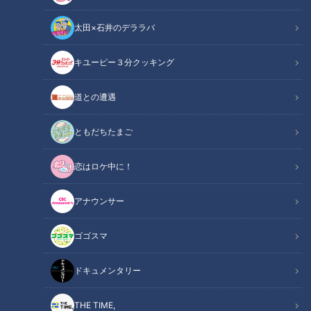
太田×石井のデララバ
キユーピー３分クッキング
「サンデードラゴンズ」より土田龍空選手(C)CBCテレビ
道との遭遇
この記事の画像
（全8枚）
ともだちたまご
恋はロケ中に！
アナウンサー
ゴゴスマ
ドキュメンタリー
THE TIME,