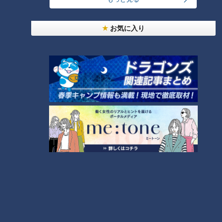
お気に入り
ランキング
RANKING
24時間
週間
月間
【全力！なにわ実験部～ナゴヤのギモン、ガチ検証
～】しらたきで作った豚バラミンチの油そば
1
「人を狂わせる魅力がある」道マニア・鹿取茂雄が
惚れ込んだレンガの橋梁とは？未公開の道3選
2
友廣アナの自転車旅｜愛知・蒲郡市へ！三河湾ぐる
っと125kmの自転車旅！【チャント！特集】
3