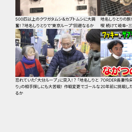
500匹以上のクワガタムシ＆カブトムシに大興
地名しりとりの旅
奮！？地名しりとりで“東京ループ”回避なるか
喫 続けて岐阜・
恐れていた「大分ループ」に突入！？ 「地名しりと
7ORDER長妻怜
り」の相手探しにも大苦戦！ 作戦変更でゴールな
20年前に挑戦し
るか