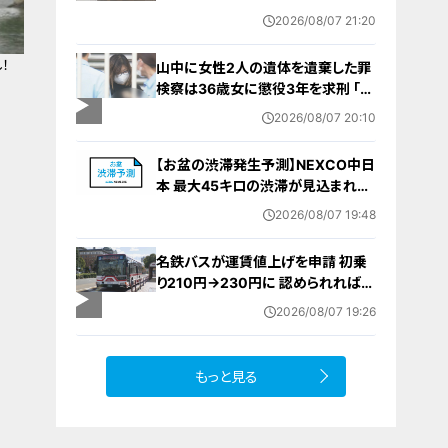
今シーズン初めて 岐阜県高山市
2026/08/07 21:20
！
山中に女性2人の遺体を遺棄した罪
検察は36歳女に懲役3年を求刑 ｢遺
棄時に近くに居続けたこと自体が重
2026/08/07 20:10
要な寄与｣ 女は｢黙秘します｣弁護側
は無罪主張
【お盆の渋滞発生予測】NEXCO中日
本 最大45キロの渋滞が見込まれる
区間も… 中央道・東名・新東名・東名
2026/08/07 19:48
阪道・伊勢湾岸道・北陸道など 一覧
（8月7日～16日）
名鉄バスが運賃値上げを申請 初乗
り210円→230円に 認められれば
12月から全路線で平均1割程度の値
2026/08/07 19:26
上げへ 人件費増や燃料価格の高止
まりが理由
もっと見る