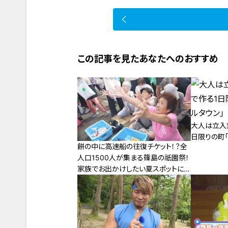
この記事を見たあなたへのおすすめ
大人は立入
日限りの町
餅の中に高速船の往復チケット！？全
人口1500人が集まる篠島の祇園祭！
家族でお出かけしたい夏スポットに
完全密着！（後編）