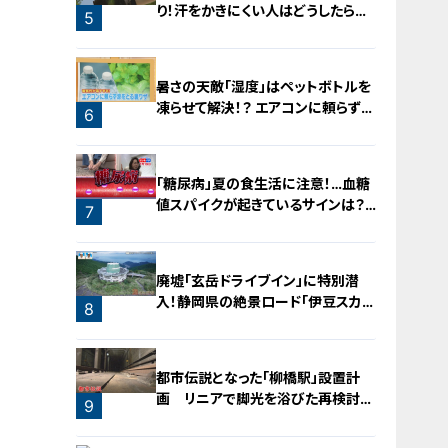
り！汗をかきにくい人はどうしたらい
5
いの？
4
暑さの天敵「湿度」はペットボトルを
凍らせて解決！？ エアコンに頼らず涼
6
をとる裏ワザ
「糖尿病」夏の食生活に注意！…血糖
値スパイクが起きているサインは？
7
糖尿病の予防・改善法
廃墟「玄岳ドライブイン」に特別潜
入！静岡県の絶景ロード「伊豆スカイ
8
ライン」の歴史と魅力に迫る
都市伝説となった「柳橋駅」設置計
画 リニアで脚光を浴びた再検討の
9
機運