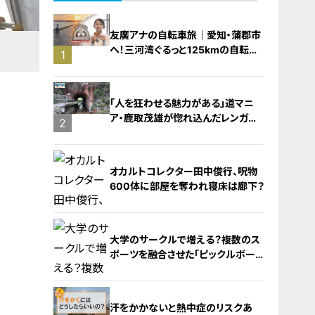
友廣アナの自転車旅｜愛知・蒲郡市
へ！三河湾ぐるっと125kmの自転車
1
旅！【チャント！特集】
「人を狂わせる魅力がある」道マニ
ア・鹿取茂雄が惚れ込んだレンガの
2
橋梁とは？未公開の道3選
オカルトコレクター田中俊行、呪物
600体に部屋を奪われ寝床は廊下？
大学のサークルで増える？複数のス
ポーツを融合させた「ピックルボー
ル」
3
汗をかかないと熱中症のリスクあ