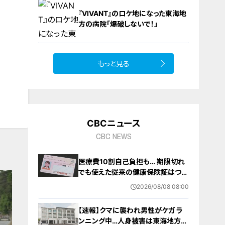
『VIVANT』のロケ地になった東海地
方の病院「爆破しないで！」
もっと見る
10
CBCニュース
CBC NEWS
医療費10割自己負担も… 期限切れ
でも使えた従来の健康保険証はつい
に終了 8月以降起こりうるマイナ保
2026/08/08 08:00
険証の“落とし穴” 注意すべき2つの
有効期限
【速報】クマに襲われ男性がケガ ラ
ンニング中…人身被害は東海地方で