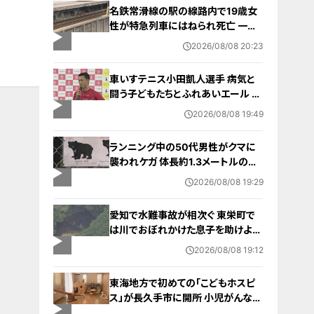
名鉄常滑線の駅の線路内で19歳女
性が特急列車にはねられ死亡 一部
区間で一時運転見合わせに お盆休
2026/08/08 20:23
みで空港へ向かう旅行客に影響 愛
知・知多市
車いすテニス小田凱人選手 病気と
闘う子どもたちとふれあいエール ス
ポーツの楽しさ伝える 名古屋・緑区
2026/08/08 19:49
ランニング中の50代男性がクマに
襲われケガ 体長約1.3メートルのツ
キノワグマに腕や足をかまれる 「つ
2026/08/08 19:29
いに出たかなという感じ」と近隣住
人 東海地方で今年度初の人身被害
愛知で水難事故が相次ぐ 東栄町で
岐阜・高山市
は川でおぼれかけた息子を助けよう
とし父親が心肺停止の状態で搬送
2026/08/08 19:12
田原市ではサーフィン中に公務員の
男性（46）がおぼれ死亡
東海地方で初めての「こどもホスピ
ス」が長久手市に開所 小児がんなど
重い病気の子どもと家族を支える施