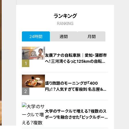
ランキング
RANKING
24時間
週間
月間
友廣アナの自転車旅｜愛知・蒲郡市
へ！三河湾ぐるっと125kmの自転車
1
旅！【チャント！特集】
盛り放題のモーニングが「400
円」！？人気すぎて客殺到 名古屋＆岐
2
阜の「激安モーニング」とは？
大学のサークルで増える？複数のス
ポーツを融合させた「ピックルボー
ル」