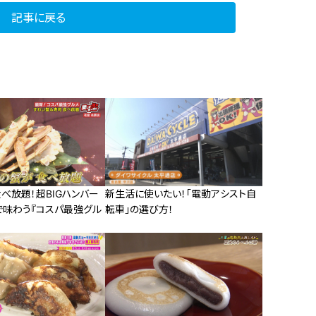
記事に戻る
べ放題！超BIGハンバー
新生活に使いたい！「電動アシスト自
で味わう『コスパ最強グル
転車」の選び方！