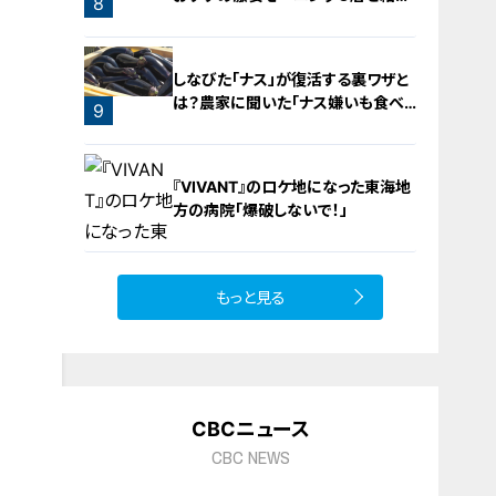
8
介！
しなびた「ナス」が復活する裏ワザと
は？農家に聞いた「ナス嫌いも食べ
9
られる」アイデアレシピを大公開
『VIVANT』のロケ地になった東海地
方の病院「爆破しないで！」
もっと見る
10
CBCニュース
CBC NEWS