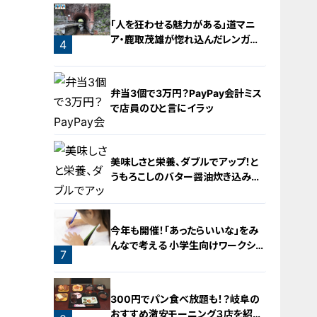
「人を狂わせる魅力がある」道マニ
ア・鹿取茂雄が惚れ込んだレンガの
4
橋梁とは？未公開の道3選
3
弁当3個で3万円？PayPay会計ミス
で店員のひと言にイラッ
美味しさと栄養、ダブルでアップ！と
うもろこしのバター醤油炊き込みご
飯
5
今年も開催！「あったらいいな」をみ
んなで考える 小学生向けワークショ
7
ップを大府市で開催
6
300円でパン食べ放題も！？岐阜の
おすすめ激安モーニング３店を紹