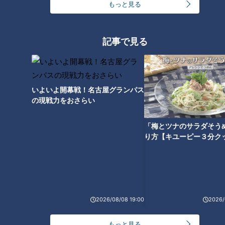
っと125kmの自転車旅！【チャント！特集】
もっと見る
1
盛り放題のモーニングが「400円」！？人気すぎて
記事で見る
客殺到 名古屋＆岐阜の「激安モーニング」とは？
2
大学のサークルで増える？複数のスポーツを融合さ
いよいよ開幕戦！名古屋グランパス
せた「ピックルボール」
の現戦力をおさらい
「梅とツナのサラダそう
300円でパン食べ放題も！？岐阜のおすすめ激安モ
り方【キユーピー３分ク
ーニング３店を紹介！
4
「人を狂わせる魅力がある」道マニア・鹿取茂雄が
惚れ込んだレンガの橋梁とは？未公開の道3選
5
2026/08/08 19:00
2026/
3
弁当3個で3万円？PayPay会計ミスで店員のひと言
もっと見る