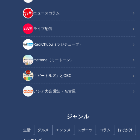
ニュースコラム
ライブ配信
RadiChubu（ラジチューブ）
記事に戻る
me:tone（ミートーン）
この記事を見たあなたへのおすすめ
「ビートルズ」とCBC
アジア大会 愛知・名古屋
ジャンル
食べ歩いたハンバーグは1000種
カニ・寿司食べ放題！超BIGハ
類以上！ハンバーグマスターに
ンバーグ！！ランチで味わう
生活
グルメ
エンタメ
スポーツ
コラム
おでかけ
教わる『本格レトルトハンバー
『コスパ最強グルメ』