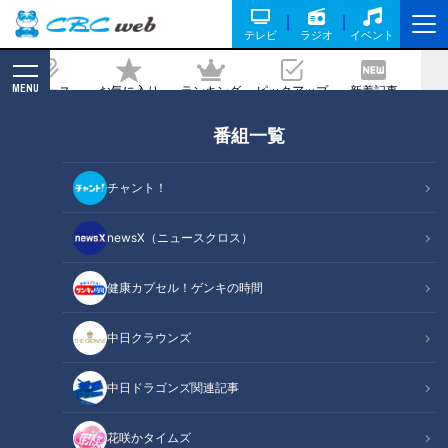
テレビ
ラジオ
イベント
MENU
ニュース
お気に入り
ランキング
ピックアップ
新着記事
CBC MAGAZINE
番組一覧
年間2000種類以上のスイーツを食べ歩
くマスターが教える！今食べるべき『絶
チャント！
品ひんやり夏スイーツ』
newsX（ニュースクロス）
記事に戻る
健康カプセル！ゲンキの時間
中日クラウンズ
中日ドラゴンズ関連記事
花咲かタイムズ