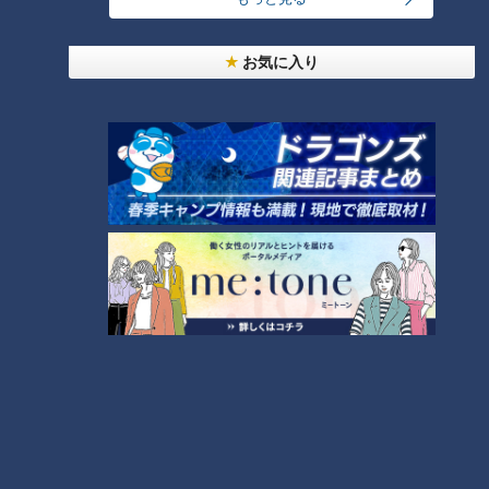
にイラッ
お気に入り
今年も開催！「あったらいいな」をみんなで考える
小学生向けワークショップを大府市で開催
7
美味しさと栄養、ダブルでアップ！とうもろこしの
バター醤油炊き込みご飯
6
しなびた「ナス」が復活する裏ワザとは？農家に聞
いた「ナス嫌いも食べられる」アイデアレシピを大
9
公開
『VIVANT』のロケ地になった東海地方の病院「爆
破しないで！」
8
もっと見る