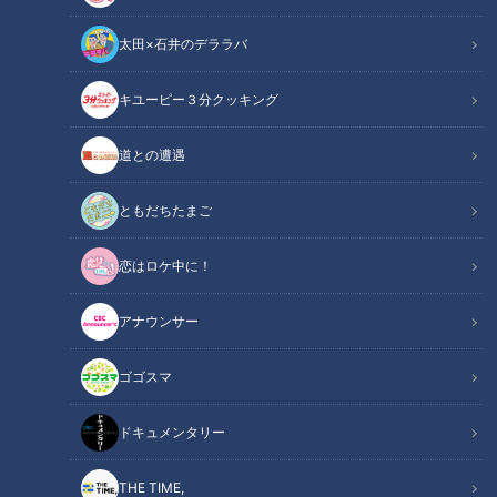
太田×石井のデララバ
キユーピー３分クッキング
道との遭遇
この記事の画像
（全15枚）
ともだちたまご
恋はロケ中に！
アナウンサー
ゴゴスマ
ドキュメンタリー
THE TIME,