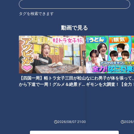
タグを検索できます
動画で見る
【四国一周】軽トラ女子三田が松山
なにわ男子が体を張って
から下道で一周！グルメ＆絶景ドラ
ギモンを大調査！【全力
イブ⑳
験部～ナゴヤのギモン、
ランキング
～】
RANKING
24時間
週間
月間
2026/08/07 21:00
2026/
友廣アナの自転車旅｜愛知・蒲郡市へ！三河湾ぐる