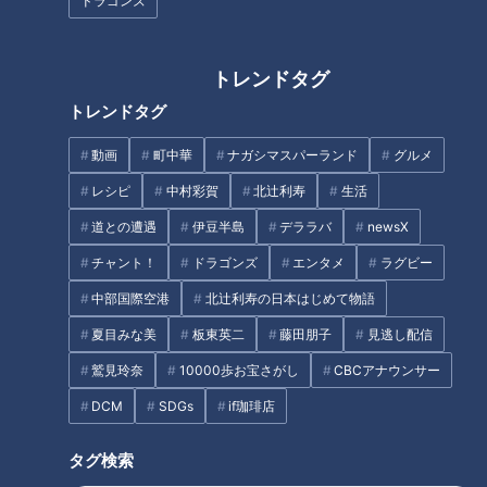
ドラゴンズ
グ』
トレンドタグ
トレンドタグ
新生活に使いたい！「電動アシ
年間500種類以上の栗グルメを
動画
町中華
ナガシマスパーランド
グルメ
スト自転車」の選び方！
食べ歩く『栗マスター』に教わ
レシピ
中村彩賀
北辻利寿
生活
る！名古屋で味わう、びっ「栗
グルメ」！
道との遭遇
伊豆半島
デララバ
newsX
チャント！
ドラゴンズ
エンタメ
ラグビー
中部国際空港
北辻利寿の日本はじめて物語
夏目みな美
板東英二
藤田朋子
見逃し配信
進化が止まらない！東海地方の
1775年創業以来変わらない味!
鷲見玲奈
10000歩お宝さがし
CBCアナウンサー
最新餃子！全国の名店を一気に
伊勢名物の絶品餅がいただける
DCM
SDGs
if珈琲店
楽しめる無人餃子販売店
『へんばや商店』
&amp;JAXAも食べた！フリーズ
タグ検索
ドライ餃子