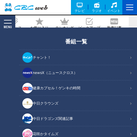
テレビ
ラジオ
イベント
MENU
ニュース
お気に入り
ランキング
ピックアップ
新着記事
CBC MAGAZINE
番組一覧
ほぼ岡崎市だけ愛されフード『もろこし
うどん』をいただきます！【チャン
チャント！
ト！】
newsX（ニュースクロス）
記事に戻る
健康カプセル！ゲンキの時間
中日クラウンズ
中日ドラゴンズ関連記事
花咲かタイムズ