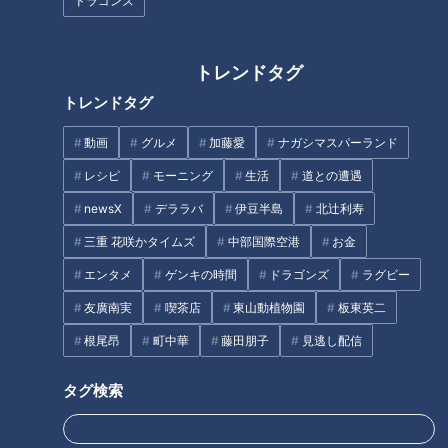
ドラゴンズ
トレンドタグ
ほぼ岐阜・関市だけ愛されフー
ほぼ愛知・江南市だけ愛されフ
トレンドタグ
ド『くるみ鍋』をいただきま
ード『ステーキモーニング』を
す！【チャント！】
いただきます！【愛されフー
動画
グルメ
加藤愛
ナガシマスパーランド
ド】
レシピ
モーニング
生活
道との遭遇
タグ
newsX
デララバ
伊豆半島
北辻利寿
動画
グルメ
チャント！
愛されFOOD
愛知
三重 花咲かタイムズ
中部国際空港
お金
松本道弥
エンタメ
ゲンキの時間
ドラゴンズ
ラグビー
友廣南実
喫茶店
東山動植物園
板東英二
根尾昂
町中華
藤田朋子
見逃し配信
オススメ関連コンテンツ
タグ検索