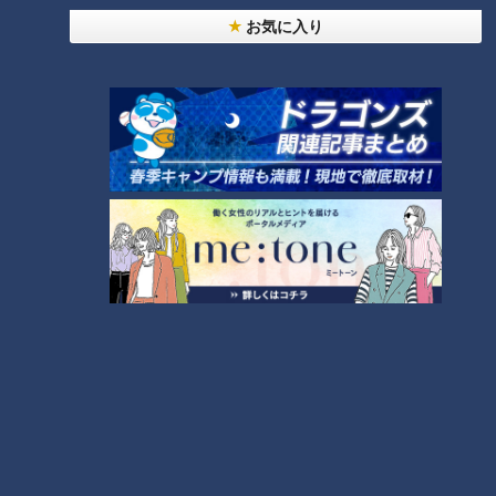
お気に入り
NEW
「心筋梗塞」生死の分かれ道は？…“夏の厳しい暑
1
さ”もきっかけに！発症前のキケンなサインと対処
法
「すごい痩せましたね！」…世界一楽なスクワッ
ト！？ダイエットのスペシャリストに学ぶ「無理な
2
くやせる方法」
「夏の脳梗塞」熱中症に似ている！？…生死の分か
れ道！経験者から学ぶ“発症時の身体の異変”
3
ＣＢＣ小川実桜アナ、呪術廻戦展で痛感した「自分
に一番遠い職業」
大学のサークルで増える？複数のスポーツを融合さ
せた「ピックルボール」