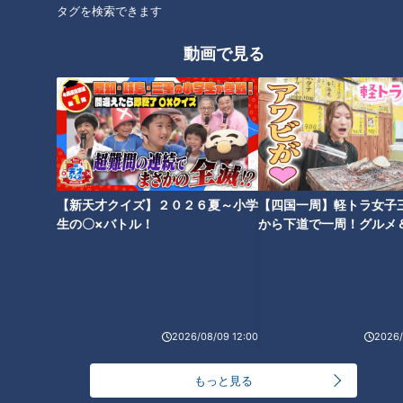
タグを検索できます
動画で見る
ほぼいなべ市・大安町だけ愛さ
ほぼ豊田・足助町だけ愛されフ
れフード『いなべのキャベツ』
ード『つぼんこ』をいただきま
をいただきます！【チャン
す！【チャント！】
ト！】
【新天才クイズ】２０２６夏～小学
【四国一周】軽トラ女子
生の〇×バトル！
から下道で一周！グルメ
ほぼ岐阜・関市だけ愛されフー
ほぼ名古屋・名駅西エリアだけ
イブ⑳
ド『くるみ鍋』をいただきま
愛されフード『焼き太きしめ
す！【チャント！】
ん』をいただきます！【チャン
ト！】
2026/08/09 12:00
2026/
もっと見る