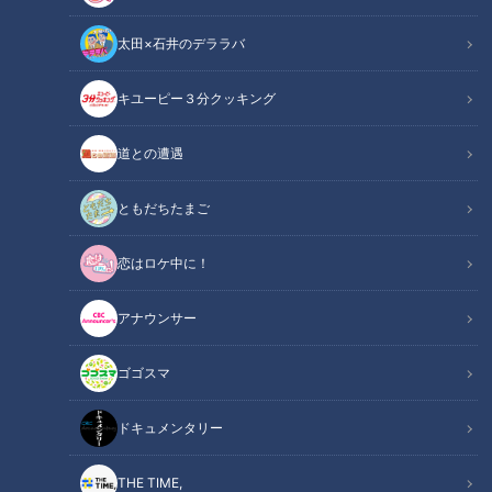
太田×石井のデララバ
キユーピー３分クッキング
ほぼ岡崎市だけ愛されフード『もろこしうどん』をいただきます！【チ
道との遭遇
ャント！】
ともだちたまご
この記事の画像
（全1枚）
恋はロケ中に！
アナウンサー
ゴゴスマ
記事に戻る
ドキュメンタリー
この記事を見たあなたへのおすすめ
THE TIME,