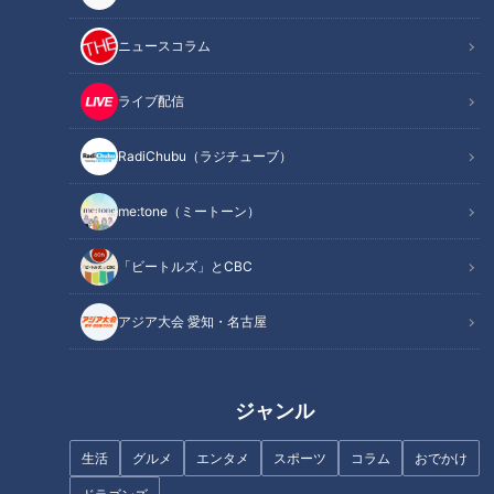
ニュースコラム
ライブ配信
RadiChubu（ラジチューブ）
ほぼ岐阜市の愛されフード『パ
ほぼ岐阜・高山市だけ愛されフ
イパイパイ』をいただきます！
ード『あげづけ』をいただきま
me:tone（ミートーン）
【チャント！】
す！【チャント！】
「ビートルズ」とCBC
アジア大会 愛知・名古屋
ほぼ愛知・津島市だけ愛されフ
ほぼ岐阜市だけ愛されフード
ード『もろこ寿司』をいただき
『福丸のたい焼き』をいただき
ジャンル
ます！【チャント！】
ます！【愛されフード】
生活
グルメ
エンタメ
スポーツ
コラム
おでかけ