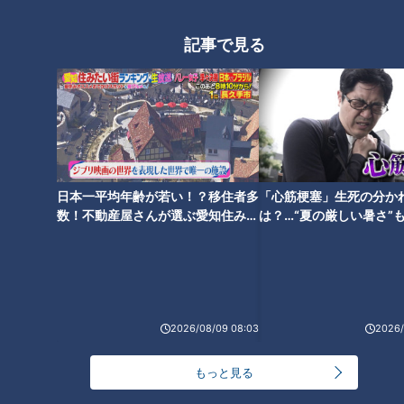
ほぼ愛知・豊田市だけ愛されフ
ード『松丈のコロッケ』をいた
記事で見る
だきます！【チャント！】
日本一平均年齢が若い！？移住者多
「心筋梗塞」生死の分か
数！不動産屋さんが選ぶ愛知住みた
は？…“夏の厳しい暑さ”
い街ランキング1位は？
に！発症前のキケンなサ
法
2026/08/09 08:03
2026/
ランキング
RANKING
もっと見る
24時間
週間
月間