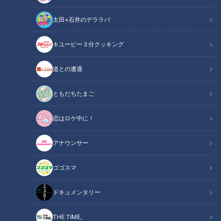
太田×石井のデララバ
キユーピー３分クッキング
鶴瓶のスジナシ
「鶴瓶のスジナシ」動画
道との遭遇
【2007年1月21日放送】
ともだちたまご
元モーニング娘。の中澤裕子さんをお迎えしてのスジナシ。
恋はロケ中に！
「（鶴瓶さんに）負けません！私、手ごわいですよ！！」と宣
戦布告の中澤。鶴瓶へのリクエストは、観覧の中学生３人組か
アナウンサー
ら・・即興中に「宝くじ当たった！」と言うこと。
ゴゴスマ
設定は「夕食の並んだ食卓」。ごく一般的な家庭の食卓。テー
ブルには、夕食と思われる食事が並んでいる。中澤が、部屋に
ドキュメンタリー
入ってきてテーブルに座った。全く自然な動きである。しか
し、いきなり、鶴瓶を仰天させる一言を発した！！「この夕
THE TIME,