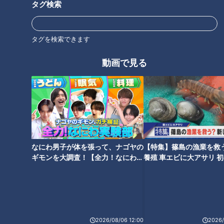
タグ検索
【‟気鋭の論客”成田悠輔 ゴゴス
勝村政信【スジナシ】「最低や
タグを検索できます
マをベタ褒め！ 】あと10分、生
この男！」鶴瓶が笑顔で発狂!?
でしゃべります#56
究極の無茶ぶり合戦
動画で見る
野村真美【スジナシ】「キライ
【石井アナがタオル投入!?神田
なら言って！」鶴瓶に激高し、
愛花の“アントニオ猪木”モノマ
なにわ男子が体を張って、ナゴヤの
【特集】篠島の漁業を救
割り箸の束をブン投げる
ネ】あと10分、生でしゃべりま
ギモンを大調査！【全力！なにわ実
養殖 車エビに大アサリ 
す#50
験部～ナゴヤのギモン、ガチ検証
【newsX】
～】
2026/08/06 12:00
2026/