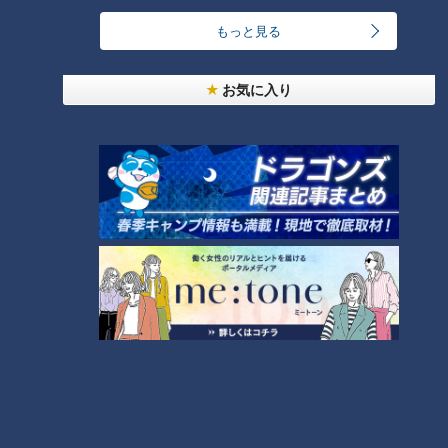
います。
その魅力は、意外なストーリー展開や、想像を絶する結末など、台
もっと見る
本が無いからこそ生み出される多様なドラマ。お互いの意思が上手
く通じ合ったことで生まれた名作や意思の疎通が出来なかったこと
お気に入り
で生まれた快作…絶対に先がよめないハラハラドキドキ感で多くの
人の支持を得てきました。
そんなスジナシの名作・傑作選がYouTubeにて再び楽しめることに
なりました。毎週金曜20時に１話ずつ追加されていきます。是非
ご期待ください。
ホームページ
番組サイト
オススメ関連コンテンツ