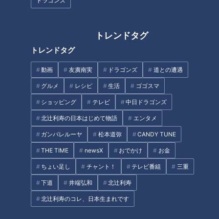
ドラゴンズ
もこーも、タモツさんもイイかなって・・そういうこと
ヨ。」。演技を超えて、目が天になる鶴瓶。まるで『大阪のお
トレンドタグ
ばちゃんや（※相当リアルな）』と、後のプレビュートークで
爆笑反省会となる、中澤の自然で軽妙な演技に大喝采、大爆笑
トレンドタグ
のスジナシとなった・・・が、鶴瓶大失態！約束したリクエス
動画
友廣南実
ドラゴンズ
道との遭遇
ト＝「宝くじ当たった！」を盛り込むのを、スッカリ忘れてい
グルメ
レシピ
生活
ゴゴスマ
た！！リクエストをくれた中学生３人組に、おわびのサイン色
紙をプレゼントするという展開に。鶴瓶は、その色紙に「宝く
ショッピング
テレビ
中日ドラゴンズ
じ当たった！」と書いた！！！！！
北辻利寿の日本はじめて物語
エンタメ
ガンバレルーヤ
松本道弥
CANDY TUNE
この記事の画像を見る
THE TIME
newsX
おでかけ
お金
ちょい足し
チャント！
テレビ番組
三重
この記事を見たあなたへのおすすめ
下道
井端弘和
北辻利寿
北辻利寿のコレ、日本生まれです