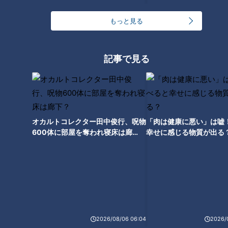
宅間孝行【スジナシ】番組史上
山本學【スジナシ】鶴瓶「あん
初の展開！？不完全燃焼でまさ
な人に手をつけるなんて、バレ
もっと見る
かの姿に 鶴瓶「叱りますよ、
るの丸わかり」
今日は！」
タグ
記事で見る
動画
エンタメ
スジナシ
中澤裕子
笑福亭鶴瓶
番組紹介
オカルトコレクター田中俊行、呪物
「肉は健康に悪い」は嘘
鶴瓶のスジナシ
600体に部屋を奪われ寝床は廊
幸せに感じる物質が出る
下？
「鶴瓶のスジナシ」動画
笑福亭鶴瓶とゲストがその日に知らされるセットの中で、台本（＝
スジ）ナシ・打合せナシ・ＮＧナシのぶっつけ本番で“即興ドラ
マ”を演じるバラエティ番組「スジナシ」。1998年にCBCテレビで
放送を開始し、2011年からは番組名を「鶴瓶のスジナシ」に。進
行役にフリーアナウンサーの中井美穂さんが加わりました。その
2026/08/06 06:04
2026/
後、2014年に番組は終了し、現在は定期的に舞台公演が開かれて