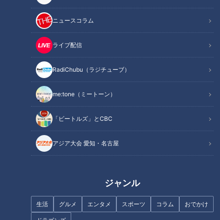
飯、だれがつくったんやろ？」。意表を突く一言に、鶴瓶はこ
の後しどろもどろ・・「もう行かな、タモツとこへ」「タモツ
ニュースコラム
んてどなた？」「中学のツレでナ・・」。怪しいと問い詰めモ
ードの中澤に、鶴瓶は逆ギレ「疑ってるのか？気分悪い
ライブ配信
わ！」。意に返さず、中澤は「(実家の母が作ったコノ食事）
RadiChubu（ラジチューブ）
おいし～わ!!」と平然と口に運ぶ。鶴瓶逆襲「先週のカラオケ
って本当か？男が一緒にいた事を知っている・・」。「お隣の
me:tone（ミートーン）
旦那さんやんか。・・気になるのオ？私のこと好きな～ン」と
逆に甘えて見せる中澤。ここで、鶴瓶と中澤が年の離れた夫婦
「ビートルズ」とCBC
であると、ハッキリと確定。鶴瓶はシリアスモードで攻め返す
「子供（を産む計画）諦めてくれ」。中澤「他所に（女が）お
アジア大会 愛知・名古屋
るんちゃうん。別れへんで!!」「違う！定期検診で肺がん
と・・」「大丈夫やって」あっけらかんと受け返す中澤、気丈
な妻にも見える。鶴瓶「タモツは病院の事務長で、相談に行く
ジャンル
ということや。一緒に行ってくれるか」。中澤は、ここでも仰
天の返答「私は行けない！片付けもあるし、（この夕食に）ラ
生活
グルメ
エンタメ
スポーツ
コラム
おでかけ
ップもせなあかんし・・」「ええッ？どういうことや」「どー