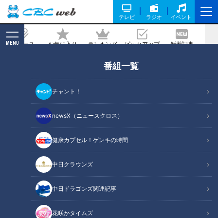
テレビ
ラジオ
イベント
MENU
ニュース
お気に入り
ランキング
ピックアップ
新着記事
CBC MAGAZINE
番組一覧
中澤裕子【スジナシ】無責任な開き直り
発言勃発！鶴瓶「コントか！クドカンで
チャント！
もよう書かんわ！」
newsX（ニュースクロス）
2024/05/31 20:00
健康カプセル！ゲンキの時間
中日クラウンズ
中日ドラゴンズ関連記事
花咲かタイムズ