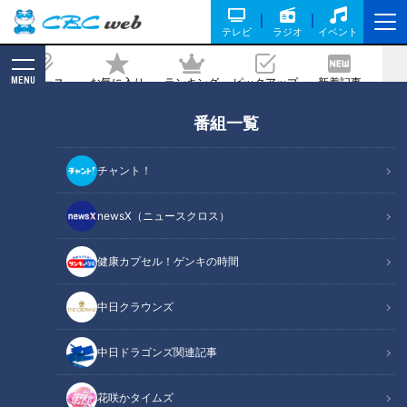
テレビ
ラジオ
イベント
MENU
ニュース
お気に入り
ランキング
ピックアップ
新着記事
CBC MAGAZINE
番組一覧
WBCベネズエラ戦。1回表裏で投手コー
チが思ったこととは？
チャント！
2026/04/21 06:03
newsX（ニュースクロス）
健康カプセル！ゲンキの時間
RadiChubu（ラジチューブ）
若狭敬一のスポ音
中日クラウンズ
4月18日放送のＣＢＣラジオ『若狭敬一のスポ音』では、若狭
中日ドラゴンズ関連記事
敬一アナウンサーが、侍ジャパンの投手コーチだった中日OB
の吉見一起さんに禁断の質問。アメリカまで行った侍ジャパン
花咲かタイムズ