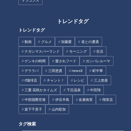
ドラゴンズ
ミニカが7対5で勝利しました。
この試合を見た吉見さんは「ドミニカ強ええ。戦うならベネズ
トレンドタグ
エラがいい」と思ったそうです。
トレンドタグ
動画
グルメ
加藤愛
道との遭遇
吉見「実際戦って、そんな考え方は甘すぎたというぐらいベネ
ズエラ打線のレベルが高かったです」
ナガシマスパーランド
モーニング
生活
ゲンキの時間
愛されフード
ガンバレルーヤ
デララバ
三田悠貴
newsX
町中華
とにかく速い
if珈琲店
チャント！
レシピ
三上悠亜
吉見「日本の強みは投手力だと思うんですけど、それが発揮で
三重 花咲かタイムズ
下呂温泉
中田翔
きなかったことが全てだと思うんです」
中部国際空港
伊豆半島
友廣南実
喫茶店
坂下千里子
山内彩加
150キロ前後のストレートは日本では通用しても、世界ではも
う通用しないと感じたという吉見さん。
タグ検索