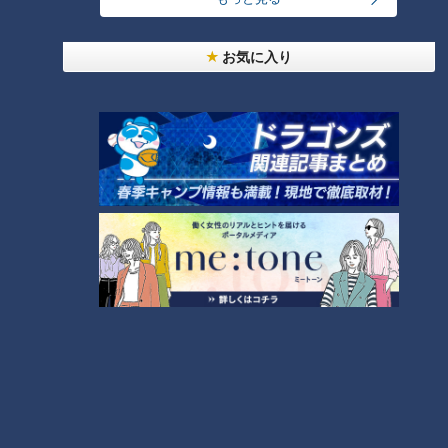
吉見「今だから言えますが、山本でこんなに打たれるんだった
ら、他のピッチャー大丈夫かな？って思いました」
お気に入り
2人の先頭打者
若狭「1回裏。いきなり大谷翔平選手が同点先頭打者ホームラ
ン。あの瞬間は？」
吉見「漫画やんと思いました（笑）」
若狭「アクーニャJr.と大谷、それぞれの先頭打者ホームラン
で吉見さんが感じたことは、日本の全国民と一致してます」
失投を長打にするのが流石メジャーリーガー。吉見さんはパワ
ーと技術に感心したそうです。