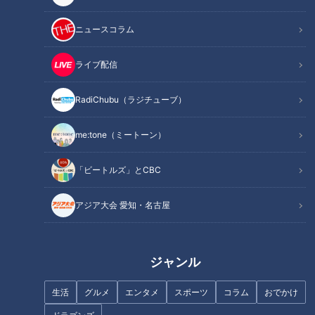
レベルが高かった
ニュースコラム
若狭「思い出したくないかもしれませんが、1ヶ月前の出来事
をお聞きします」
ライブ配信
若狭が聞きたかったのは、WBC準々決勝ベネズエラ戦で敗退
RadiChubu（ラジチューブ）
した時のこと。
me:tone（ミートーン）
日本時間で3月15日の午前10時にプレイボール。場所はマイア
「ビートルズ」とCBC
ミ、先発は山本由伸投手でした。
1回表。いきなり先頭打者にホームランを打たれるなど、結果5
アジア大会 愛知・名古屋
対8で破れました。
一方3月12日にマイアミで行なわれた1次ラウンド・プールDの
ジャンル
ベネズエラ対ドミニカ共和国。負けた方が日本との対戦が決ま
る試合。
生活
グルメ
エンタメ
スポーツ
コラム
おでかけ
侍ジャパンの選手とコーチで観に行ったというこの試合は、ド