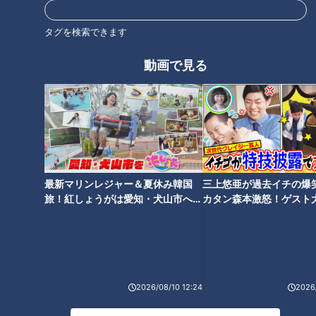
WBCに登録できる選手は30人。そのうちメジャーリーガーが
多い国は、まずアメリカ。30人全員です。次いで29人のメジ
タグを検索できます
ャーリーガーを擁するのがベネズエラです。
動画で見る
アトランタ・ブレーブスのロナルド・アクーニャJr.選手。カ
ンザスシティ・ロイヤルズのマイケル・ガルシア選手。サンフ
ランシスコ・ジャイアンツのルイス・アラエス選手などメジャ
ーのスター選手が多数。
大会屈指の攻撃力を誇る強豪チームです。メジャーリーグは
最新マリンレジャー＆夏休み韓国
三上悠亜が過去イチの爆
旅！紅しょうがは愛知・犬山市へ
カタン森本激怒！ゲスト
100マイル、160キロを投げる投手は、先発、中継ぎを含めて
【花咲かタイムズ】
【ともだちたまご】
普通にいる世界。
吉見「151～152キロのストレートは向こうからしたら遅いボ
ール。155キロ前後くらいは投げておかないといけない」
2026/08/10 12:24
2026/