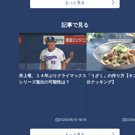
もっと見る
今だから言えるけど
吉見「なので、日本のピッチャーがダメではないんですが、向
記事で見る
こうからしたら遅いボールの雰囲気で簡単に捉える。レベルが
違うと思いました。本当にパワーだと思いました」
準々決勝はベネズエラと決まる前から、先発は山本由伸投手、
球数は65球と決まっていたそうです。
井上竜、１４年ぶりクライマックス
「うざく」の作り方【キ
結果は69球。4回2失点でした。
シリーズ進出の可能性は？
分クッキング】
1回表にはいきなり先頭バッターのアクーニャJr.選手にホーム
ランを打たれました。
試合前、アクーニャJr.選手は1打席目に打ったら固め打ちする
バッターなので、1打席目は絶対抑えようとミーティングをし
2026/08/10 18:10
2026/
ていたそうです。しかし最悪のホームラン。
もっと見る