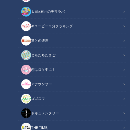
ですが、準々決勝でベネズエラに敗退。WBC（ワールド・ベ
太田×石井のデララバ
ースボール・クラシック）最後の試合における、投手コーチの
頭の中は？
キユーピー３分クッキング
関連リンク
この記事をradiko（ラジコ）で聴く
道との遭遇
ともだちたまご
INDEX
恋はロケ中に！
レベルが高かった
とにかく速い
アナウンサー
今だから言えるけど
2人の先頭打者
ゴゴスマ
投手コーチの頭の中
オススメ関連コンテンツ
ドキュメンタリー
THE TIME,