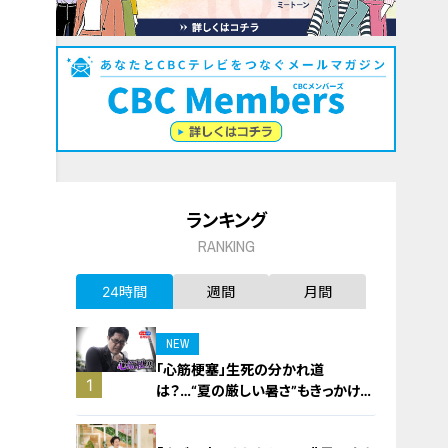
ランキング
RANKING
24時間
週間
月間
NEW
「心筋梗塞」生死の分かれ道
1
は？…“夏の厳しい暑さ”もきっかけ
に！発症前のキケンなサインと対処
法