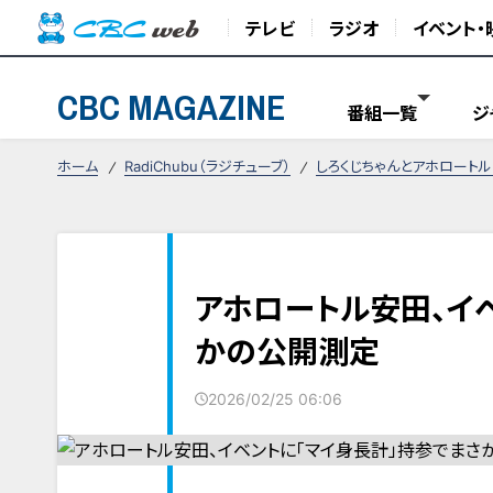
テレビ
ラジオ
イベント・
CBC MAGAZINE
番組一覧
ジ
ホーム
RadiChubu（ラジチューブ）
しろくじちゃんとアホロート
アホロートル安田、イ
かの公開測定
2026/02/25 06:06