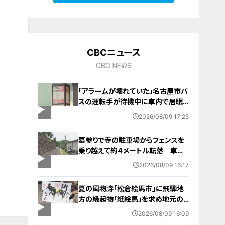
10
CBCニュース
CBC NEWS
「アラームが壊れていた」名古屋市バ
スの運転手が待機中に車内で居眠
り 47分遅れで運行 金山～妙見
2026/08/09 17:25
町
墓参りで寺の駐車場からフェンスを
乗り越えて約４メートル転落 車に
乗っていた家族３人けが 岐阜・山
2026/08/09 16:17
県市
夏の風物詩「松倉絵馬市」に飛騨地
方の縁起物「紙絵馬」を求め地元の
人や観光客が訪れる 幸せが駆け込
2026/08/09 16:09
むように