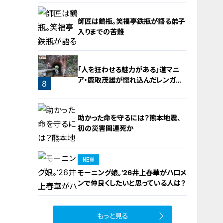
5
師匠は鶴瓶。笑福亭鉄瓶が語る弟子
入りまでの苦難
「人を狂わせる魅力がある」道マニ
ア・鹿取茂雄が惚れ込んだレンガの
7
8
橋梁とは？未公開の道3選
助かった命を守るには？熊本地震、
初の災害関連死か
NEW
モーニング娘。‘26井上春華がハロメ
9
ンで仲良くしたいと思っている人は？
もっと見る