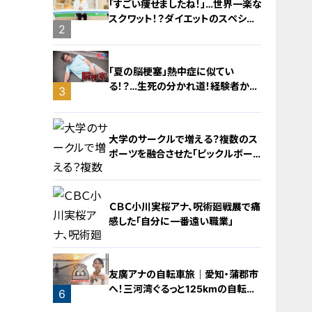
「すごい痩せましたね！」…世界一楽な
スクワット！？ダイエットのスペシャ
2
リストに学ぶ「無理なくやせる方法」
「夏の脳梗塞」熱中症に似てい
る！？…生死の分かれ道！経験者から
3
学ぶ“発症時の身体の異変”
大学のサークルで増える？複数のス
ポーツを融合させた「ピックルボー
ル」
ＣＢＣ小川実桜アナ、呪術廻戦展で痛
感した「自分に一番遠い職業」
4
友廣アナの自転車旅｜愛知・蒲郡市
へ！三河湾ぐるっと125kmの自転車
6
旅！【チャント！特集】