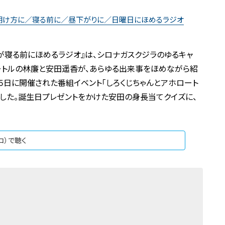
が明け方に／寝る前に／昼下がりに／日曜日にほめるラジオ
ルが寝る前にほめるラジオ』は、シロナガスクジラのゆるキャ
ロートルの林廉と安田遥香が、あらゆる出来事をほめながら紹
15日に開催された番組イベント「しろくじちゃんとアホロート
返りました。誕生日プレゼントをかけた安田の身長当てクイズに、
ジコ）で聴く