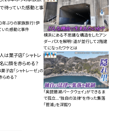
20年ぶりの家族旅行！伊
ていた感動と事件
横浜にある不思議な構造をしたアン
ダーパスを解明！道が並行して2階建
てになったワケとは
は菓子店「シャトレーゼ」の
赤らめる？
「奥琵琶湖パークウェイ」ができるま
で孤立…“独自の法律”を作った集落
「菅浦」を深掘り