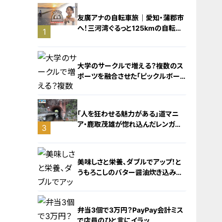
友廣アナの自転車旅｜愛知・蒲郡市
へ！三河湾ぐるっと125kmの自転車
1
旅！【チャント！特集】
大学のサークルで増える？複数のス
ポーツを融合させた「ピックルボー
ル」
「人を狂わせる魅力がある」道マニ
ア・鹿取茂雄が惚れ込んだレンガの
3
橋梁とは？未公開の道3選
2
美味しさと栄養、ダブルでアップ！と
うもろこしのバター醤油炊き込みご
飯
弁当3個で3万円？PayPay会計ミス
で店員のひと言にイラッ