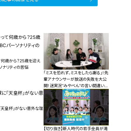
て何歳から？25歳を迎え
ソナリティの苦悩
「ミスを恐れず、ミスをしたら謝る」！先
輩アナウンサーが放送の失敗を大公
開！迷実況“みやべん”の言い間違いは
当てられるのか！？
「天皇杯」がない意外な理
【切り抜き】新人時代の若手全員が滝