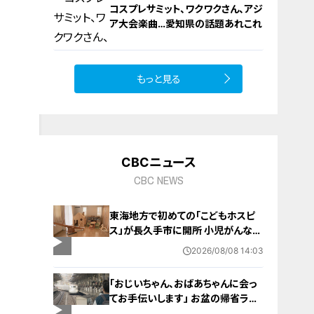
コスプレサミット、ワクワクさん、アジ
ア大会楽曲…愛知県の話題あれこれ
もっと見る
10
CBCニュース
CBC NEWS
東海地方で初めての「こどもホスピ
ス」が長久手市に開所 小児がんなど
重い病気の子どもと家族を支える施
2026/08/08 14:03
設 利用料は無料 愛知の「長久手の
おうち」
「おじいちゃん、おばあちゃんに会っ
てお手伝いします」 お盆の帰省ラッ
シュが本格化 東海道新幹線下りがピ