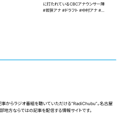
に打たれているCBCアナウンサー陣
#若狭アナ #ドラフト #中村アナ #光
山アナ #滝行 #社内幽閉
からラジオ番組を聴いていただける”RadiChubu”。名古屋
中部地方ならではの記事を配信する情報サイトです。