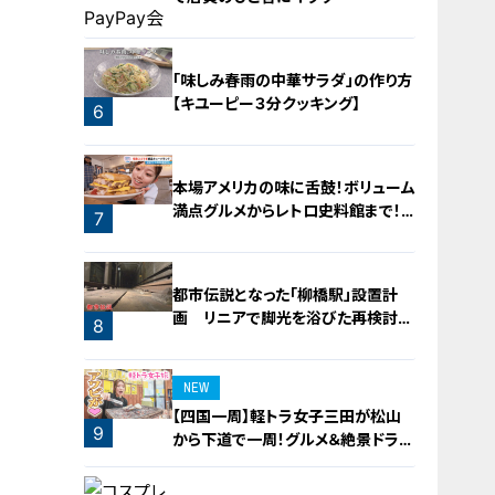
4
「味しみ春雨の中華サラダ」の作り方
【キユーピー３分クッキング】
6
5
本場アメリカの味に舌鼓！ボリューム
満点グルメからレトロ史料館まで！
7
愛知・東海市の感動スポット3選
都市伝説となった「柳橋駅」設置計
画 リニアで脚光を浴びた再検討の
8
機運
NEW
【四国一周】軽トラ女子三田が松山
9
から下道で一周！グルメ＆絶景ドライ
ブ⑳