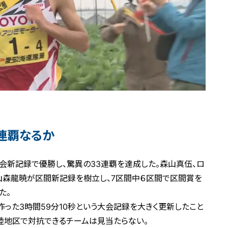
4連覇なるか
大会新記録で優勝し、驚異の33連覇を達成した。森山真伍、ロ
、山森龍暁が区間新記録を樹立し、7区間中６区間で区間賞を
た。
作った3時間59分10秒という大会記録を大きく更新したこと
北陸地区で対抗できるチームは見当たらない。