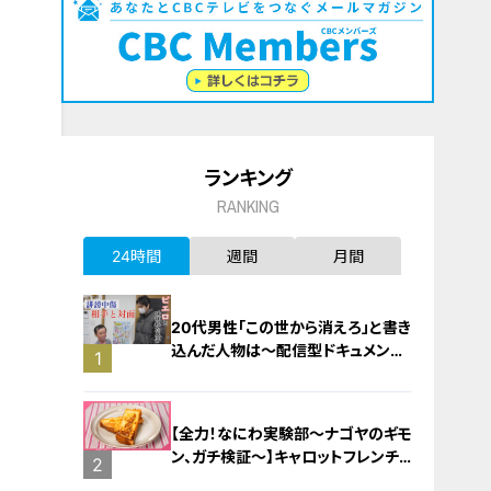
ランキング
RANKING
24時間
週間
月間
20代男性「この世から消えろ」と書き
込んだ人物は～配信型ドキュメンタ
1
リー「ピエロと呼ばれた息子」第１４
０話
【全力！なにわ実験部～ナゴヤのギモ
ン、ガチ検証～】キャロットフレンチ
2
ロースト