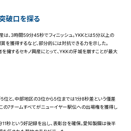
の突破口を探る
は、3時間59分45秒でフィニッシュ。YKKとは5分以上の
賞を獲得するなど、部分的には対抗できる力を示した。
者を擁するセキノ興産にとって、YKKの牙城を崩すことが最大
が5位と、中部地区の3位から5位までは1分8秒差という僅差
、この7チームすべてがニューイヤー駅伝への出場権を獲得し
分11秒という好記録を出し、表彰台を確保。愛知製鋼は後半