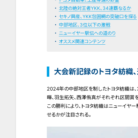
北陸の絶対王者YKK、34連覇なるか
セキノ興産、YKK包囲網の突破口を探る
中部地区、3位以下の激戦
ニューイヤー駅伝への道のり
オススメ関連コンテンツ
大会新記録のトヨタ紡織
2024年の中部地区を制したトヨタ紡織は、
暉、羽生拓矢、西澤侑真がそれぞれ区間賞
この勝利により、トヨタ紡織はニューイヤ
せるかが注目される。