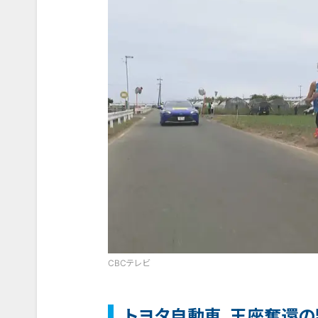
CBCテレビ
トヨタ自動車、王座奪還の