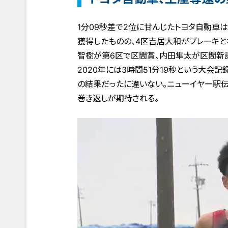
1分09秒差で2位に甘んじたトヨタ自動車
獲得したものの、4区吉居大和がブレーキと
智樹が第6区で区間賞、内田隼太が区間新
2020年には3時間51分19秒という大会
の結果だったに違いない。ニューイヤー駅
巻き返しが期待される。