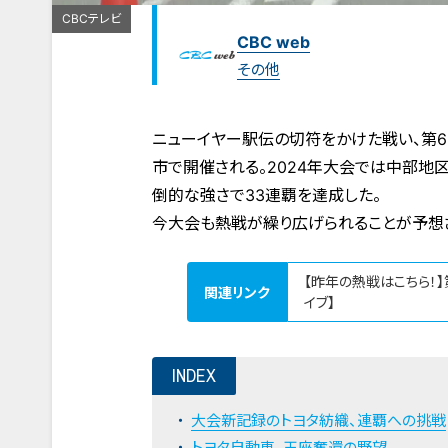
CBCテレビ
CBC web
その他
ニューイヤー駅伝の切符をかけた戦い、第6
市で開催される。2024年大会では中部地
倒的な強さで33連覇を達成した。
今大会も熱戦が繰り広げられることが予想
【昨年の熱戦はこちら！
関連リンク
イブ】
INDEX
大会新記録のトヨタ紡織、連覇への挑戦
トヨタ自動車、王座奪還の野望