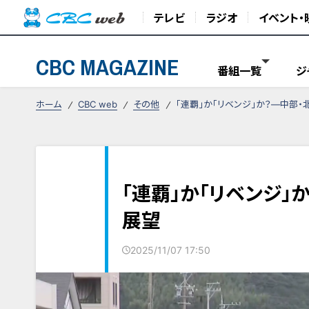
テレビ
ラジオ
イベント・
CBC MAGAZINE
番組一覧
ジ
ホーム
CBC web
その他
「連覇」か「リベンジ」か？―中部
「連覇」か「リベンジ」
展望
2025/11/07 17:50