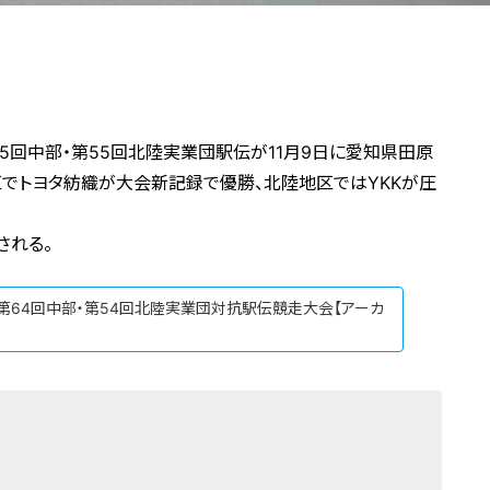
5回中部・第55回北陸実業団駅伝が11月9日に愛知県田原
区でトヨタ紡織が大会新記録で優勝、北陸地区ではYKKが圧
される。
】第64回中部・第54回北陸実業団対抗駅伝競走大会【アーカ