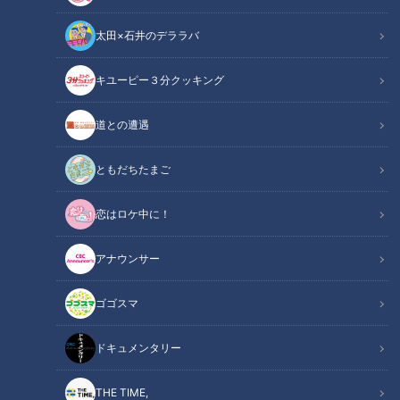
太田×石井のデララバ
CBCテレビ me:tone編集部（Adobe firefly）
キユーピー３分クッキング
me:tone
道との遭遇
キャリア
ともだちたまご
アイドルとして活動していた名古屋から、東京の“新人”へ。
恋はロケ中に！
華やかなステージを降りた彼女を待っていたのは、掃除から始
まる泥臭い小劇場の現場でした。
アナウンサー
見えてきたのは、「守られる場所」と「試される場所」の違
い。
ゴゴスマ
名古屋出身の若林倫香さんに、新天地へ旅立った当時の心境を
伺いました。
ドキュメンタリー
【画像一覧】登録者65万人・モフモフモー
THE TIME,