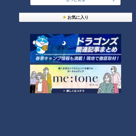
に、不安もありました。でもその分、新しい出会いは新鮮で楽
しかったです」
お気に入り
知り合いの少ない土地での生活は、孤独を感じる瞬間もありま
した。そんな彼女を支えたのは、やはり名古屋の存在。
SKE48のメンバーが仕事で上京した際に、お茶をしながら
「最近どう？」と近況を報告し合う何気ない時間が、心の拠り
所になっていました。
me:tone編集部：
「名古屋と東京の感覚は、変化しました
か？」
若林さん：
「上京して3年ほど経った頃、実家に帰ったときに
『戻る』ではなく『実家に帰ってきた』と感じたんです。」
この感覚の変化こそが“自立”を自覚した瞬間だと語ります。