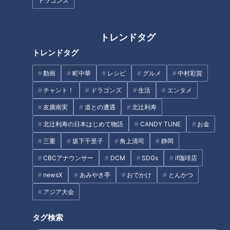
ドラゴンズ
を応援したい――。 そんな思いからCBCテレビが立ち上げた
のが、「me:tone編集部」です。
トレンドタグ
地元の名古屋が大好きだと公言していた若林さん。
トレンドタグ
アイドルを卒業する選択は、外から見れば前向きな一歩に映り
ますが、本人にとっては決して軽い決断ではありませんでし
動画
町中華
レシピ
グルメ
中村彩賀
た。
チャント！
ドラゴンズ
生活
エンタメ
友廣南実
道との遭遇
北辻利寿
me:tone編集部
：「アイドルを卒業することへの不安はありま
北辻利寿の日本はじめて物語
CANDY TUNE
お金
したか？」
三重
坂下千里子
角上清司
静岡
若林さん
：「不安はありました。アイドルとして全力でやって
CBCアナウンサー
DCM
SDGs
if珈琲店
きた分、そうではない自分が想像できなくて、アイドルじゃな
newsX
あみやき亭
おでかけ
とんかつ
くなる自分に、どんな価値があるんだろうと、そればかり考え
アジア大会
ていました」
タグ検索
周囲からは「もったいない」「続けたほうがいい」という声も