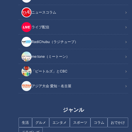
関連リンク
「ととちゃん」の原点。元SKE48の肩書きが
通用しない東京で学んだこと
ニュースコラム
ライブ配信
INDEX
RadiChubu（ラジチューブ）
名古屋での決断 “守られていた場所”を離れるということ
名古屋と東京のあいだで揺れた気持ち
me:tone（ミートーン）
名古屋の「元SKE48」が通用しない場所で
“アイドル出身“を超えられるか。東京で学んだ現実
「ビートルズ」とCBC
試され続ける日々の中で見つけた“自分の表現”
オススメ関連コンテンツ
アジア大会 愛知・名古屋
名古屋での決断 “守られていた場所”を離れると
ジャンル
いうこと
生活
グルメ
エンタメ
スポーツ
コラム
おでかけ
「隣の女性」のリアルな本音を伝え、「今」を生きる女性たち