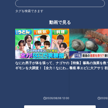
多く寄せられていました。それでも彼女は、自分の中にある違
和感と向き合い続けました。
タグを検索できます
動画で見る
若林さん
：「このままでいいのかなと考えたときに、学業やこ
れからの人生のことも含めて、卒業という選択をしました」
意外だったのは、グループのメンバーたちの反応。止めるので
はなく、その選択を尊重してくれたといいます。
若林さん
：「やっぱり同じ立場を経験しているからこそ、気持
なにわ男子が体を張って、ナゴヤの
【特集】篠島の漁業を救
ちを一番理解してくれていたと思います」
ギモンを大調査！【全力！なにわ実
養殖 車エビに大アサリ 
験部～ナゴヤのギモン、ガチ検証
【newsX】
～】
一方で、家族や友人の方が「もったいない」と感じていたそ
う。キラキラして見える場所だからこそ、そこを離れる決断は
周囲には理解されにくいもの。それでも彼女は、“守られてい
た場所”を離れる道を選びました。
2026/08/06 12:00
2026/