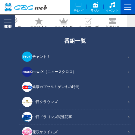
テレビ
ラジオ
イベント
MENU
ニュース
お気に入り
ランキング
ピックアップ
新着記事
CBC MAGAZINE
番組一覧
「オーディションは100本受けて1本」
元SKE48若林倫香が、名古屋の“温室”を
チャント！
捨てて見つけた自分の居場所
newsX（ニュースクロス）
2026/05/20 11:55
健康カプセル！ゲンキの時間
中日クラウンズ
中日ドラゴンズ関連記事
花咲かタイムズ