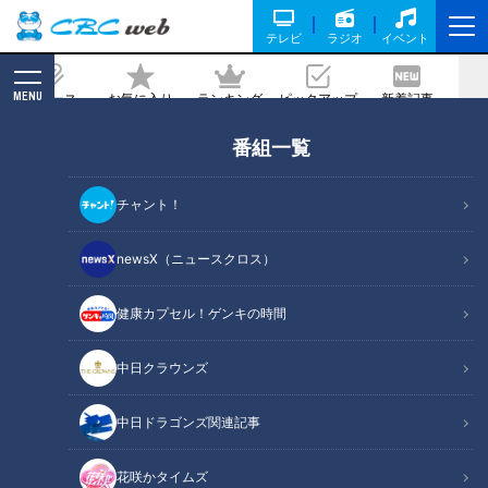
テレビ
ラジオ
イベント
MENU
ニュース
お気に入り
ランキング
ピックアップ
新着記事
CBC MAGAZINE
番組一覧
「モロヘイヤとささ身の白あえ」の作り
方【キユーピー３分クッキング】
チャント！
2024/08/05 18:00
2024年8月5日放送
newsX（ニュースクロス）
健康カプセル！ゲンキの時間
中日クラウンズ
中日ドラゴンズ関連記事
花咲かタイムズ