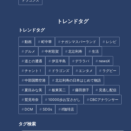
ドラゴンズ
●塩
トレンドタグ
作り方
トレンドタグ
動画
町中華
ナガシマスパーランド
レシピ
1 豆腐はふきんに包んで重石をして40分ほど水きりをする。
グルメ
中村彩賀
北辻利寿
生活
2 ささ身は筋を除いて両面に塩をふる。モロヘイヤは葉を摘
道との遭遇
伊豆半島
デララバ
newsX
む。椎茸は石づきを除き、3～4mm幅の薄切りにする。
チャント！
ドラゴンズ
エンタメ
ラグビー
中部国際空港
北辻利寿の日本はじめて物語
3 鍋に湯を沸かして塩適量を入れ、モロヘイヤをさっとゆで
夏目みな美
板東英二
藤田朋子
見逃し配信
て冷水にとり、水気を絞る。同じ湯でささ身を弱火で2分30秒
ほどゆでてとり出し、粗熱がとれたら食べやすい大きさに裂
鷲見玲奈
10000歩お宝さがし
CBCアナウンサー
く。
DCM
SDGs
if珈琲店
4 鍋にだし汁、淡口しょうゆ、みりん、椎茸を入れて火にか
タグ検索
ける。煮立ったら火を弱め、1分30秒ほど煮る。椎茸に火が通