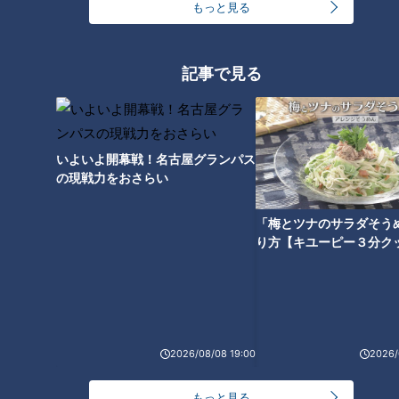
もっと見る
この記事を見たあなたへのおすすめ
記事で見る
いよいよ開幕戦！名古屋グランパス
「鶏手羽中となすのレンジびた
「糸こんとささ身のごま酢あ
の現戦力をおさらい
し」の作り方【キユーピー３分
え」の作り方【キユーピー３分
クッキング】
クッキング】
「梅とツナのサラダそう
り方【キユーピー３分ク
「焼きなすのジュレがけ七夕仕
「アスパラと帆立の梅白あえ」
2026/08/08 19:00
2026/
立て」の作り方【キユーピー３
の作り方【キユーピー３分クッ
分クッキング】
キング】
もっと見る