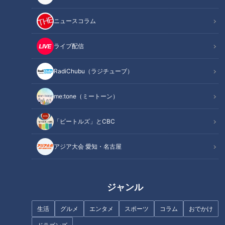
作り方
オススメ関連コンテンツ
ニュースコラム
ライブ配信
材料（2人分）
RadiChubu（ラジチューブ）
鶏ささ身 2本(100g)
me:tone（ミートーン）
(塩少々)
モロヘイヤ 1束(100g)
「ビートルズ」とCBC
生椎茸 3枚
だし汁 1と1/2カップ
アジア大会 愛知・名古屋
淡口しょうゆ 大さじ1
みりん 小さじ1
絹ごし豆腐 200g
ジャンル
練り白ごま 大さじ1
生活
グルメ
エンタメ
スポーツ
コラム
おでかけ
砂糖 小さじ2
淡口しょうゆ 小さじ1