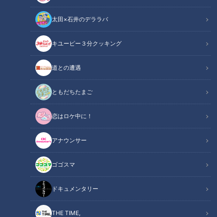
太田×石井のデララバ
CBCテレビ：画像『キユーピー3分クッキング』
キユーピー３分クッキング
キユーピー３分クッキング
レシピ紹介
道との遭遇
粘りのあるモロヘイヤを使った口当たりのよい白あえ。ささ身
ともだちたまご
もしっとりとゆでることで、よりなめらかに仕上がります。
恋はロケ中に！
（講師：髙井英克先生／キユーピー３分クッキング ）
アナウンサー
モロヘイヤとささ身の白あえ（2024年8月5日
関連リンク
放送）【３分クッキング公式】
ゴゴスマ
ドキュメンタリー
INDEX
材料（2人分）
THE TIME,