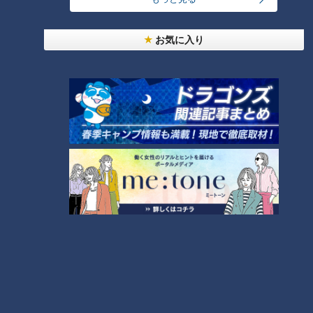
お気に入り
「新ごぼうと豚こまの一口揚
「いかときゅうり、セロリの中
げ」の作り方【キユーピー３分
華マリネ」の作り方【キユーピ
クッキング】
ー３分クッキング】
タグ
グルメ
番組紹介
キユーピー３分クッキング
レシピ紹介