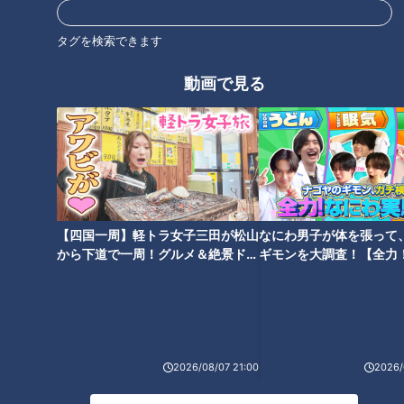
ったらささ身を加えてひと煮して火を止め、そのまま粗熱をと
タグを検索できます
る。
動画で見る
5 4にモロヘイヤを加えて煮汁に浸し、15分ほど味をなじま
せる。
6 ボウルなどに1、練り白ごま、砂糖、淡口しょうゆを入れて
混ぜる。
【四国一周】軽トラ女子三田が松山
なにわ男子が体を張って
7 5をザルに上げて汁気をきり、6とあえて器に盛る。
から下道で一周！グルメ＆絶景ドラ
ギモンを大調査！【全力
イブ⑳
験部～ナゴヤのギモン、
～】
CBCテレビ「キユーピー３分クッキング」 2024年8月5日 放
送より
2026/08/07 21:00
2026/
この記事の画像を見る