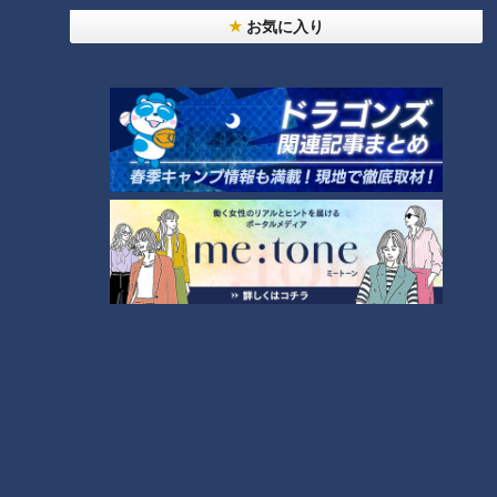
お気に入り
CBCテレビ『チャント！』いただきます！ほぼ地元だけ 愛されフード
『もろこ寿司』はシンプルな見た目とは裏腹に、実はとても手
の込んだ料理です。まず、もろこを醤油、砂糖、みりん、酒と
臭みを抑えるために少しお茶を入れて炊くこと1時間。そのあ
と冷まして味を染み込ませるのに、また１時間。そして、酢飯
の上にもろこを隙間なくのせていきますが、なんと全部向きを
揃えて重ならないように並べます。重なり合うと酢飯からはが
れやすくなるためその防止と、見栄えの良さを追求したのせ方
なのです。これを押し寿司にするために専用の道具を使い、圧
力をかけて置くこと3時間。 最後は、ひとくち大に切り分け
て完成です。