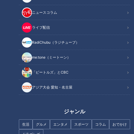
INDEX
ニュースコラム
甘辛い佃煮と酢飯が合体した郷土料理
炊く１時間→冷ます１時間→並べて→押す３時間のこだわり
ライブ配信
の工程
親子それぞれが考えた江戸時代からの味を盛り上げる方法
RadiChubu（ラジチューブ）
は？
オススメ関連コンテンツ
me:tone（ミートーン）
「ビートルズ」とCBC
甘辛い佃煮と酢飯が合体した郷土料理
アジア大会 愛知・名古屋
ジャンル
生活
グルメ
エンタメ
スポーツ
コラム
おでかけ