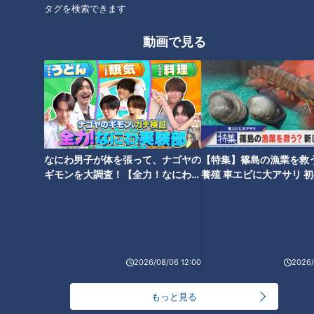
タグを検索できます
動画で見る
CBCテレビ『チャント！』いただきます！ほぼ地元だけ 愛されフード
おじゃました『末廣寿司』は、1948年創業の70年以上続く老
舗。3代目の大将が作るランチの割子弁当や、名古屋柳橋市場
から厳選して仕入れた豪華なネタの特上寿司などが味わえる、
地元で愛されている寿司店です。
なにわ男子が体を張って、ナゴヤの
【特集】篠島の漁業を救
ギモンを大調査！【全力！なにわ実
養殖 車エビに大アサリ 
験部～ナゴヤのギモン、ガチ検証
【newsX】
～】
2026/08/06 12:00
2026/
もっと見る