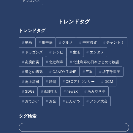
ドラゴンズ
トレンドタグ
トレンドタグ
CBCテレビ『チャント！』いただきます！ほぼ地元だけ 愛されフード
動画
町中華
グルメ
中村彩賀
チャント！
聞き込みをすると、『もろこ寿司』は淡水魚の“もろこ”を使っ
ドラゴンズ
レシピ
生活
エンタメ
た押し寿司。「うちでは、おばあちゃんが作っていました」
友廣南実
北辻利寿
北辻利寿の日本はじめて物語
「お祝い事で食べる。昔の人にとってはごちそう」といった声
道との遭遇
CANDY TUNE
三重
坂下千里子
が聞かれ、『末廣寿司』で食べられるそう。
角上清司
静岡
CBCアナウンサー
DCM
SDGs
if珈琲店
newsX
あみやき亭
おでかけ
お金
とんかつ
アジア大会
タグ検索