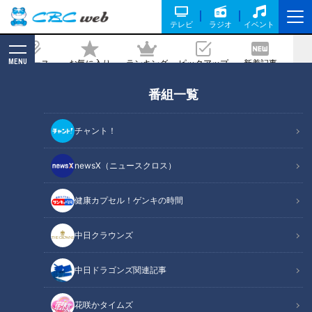
テレビ
ラジオ
イベント
MENU
ニュース
お気に入り
ランキング
ピックアップ
新着記事
CBC MAGAZINE
番組一覧
加藤愛アナが愛知県津島市の愛されフー
ド『もろこ寿司』を調査！ 郷土料理の絶
チャント！
滅を救った大将こだわりの逸品
newsX（ニュースクロス）
2024/04/10 17:00
2024年4月4日放送
健康カプセル！ゲンキの時間
中日クラウンズ
中日ドラゴンズ関連記事
花咲かタイムズ