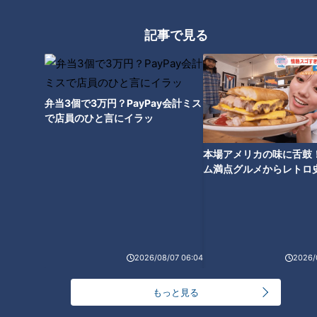
記事で見る
CBCテレビ『チャント！』いただきます！ほぼ地元だけ 愛されフード
「津島の郷土料理です」と出してくれた『もろこ寿司』は、も
ろこの佃煮がギッシリとのった、ハレの日によく作られる押し
弁当3個で3万円？PayPay会計ミス
寿司。加藤アナは「もろこが濃くて甘辛い。ご飯にも味が染み
で店員のひと言にイラッ
込んでいて、もろこにしっかりと付いた味を堪能できます。苦
みがちょっときいているのもいいですね」と味わいました。
本場アメリカの味に舌鼓
ム満点グルメからレトロ
で！愛知・東海市の感動
選
炊く１時間→冷ます１時間→並べて→押す３時間
のこだわりの工程
2026/08/07 06:04
2026/
もっと見る