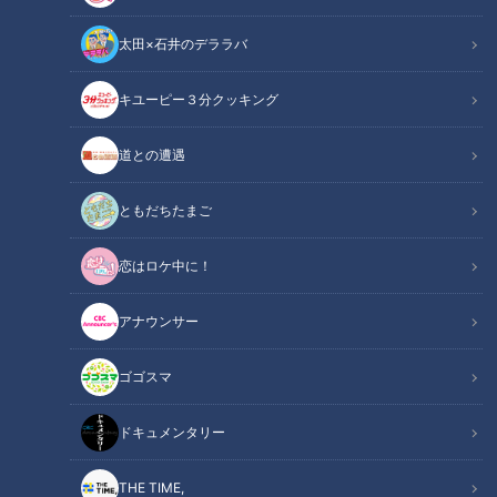
太田×石井のデララバ
CBCテレビ『チャント！』いただきます！ほぼ地元だけ 愛されフード
キユーピー３分クッキング
チャント！
道との遭遇
いただきます！ほぼ地元だけ愛されフード
ともだちたまご
その町以外ではあまり知られていないけど…地元の人はみんな
恋はロケ中に！
知っている！ その町で生まれ、根づく愛されフード。ＣＢＣ
の加藤愛アナウンサーが全力で調査します。今回は、『愛知県
アナウンサー
津島市』の『もろこ寿司』です。
ゴゴスマ
【動画はコチラ】ほぼ愛知・津島市だけ愛され
関連リンク
フード『もろこ寿司』をいただきます！【チャ
ドキュメンタリー
ント！】
THE TIME,