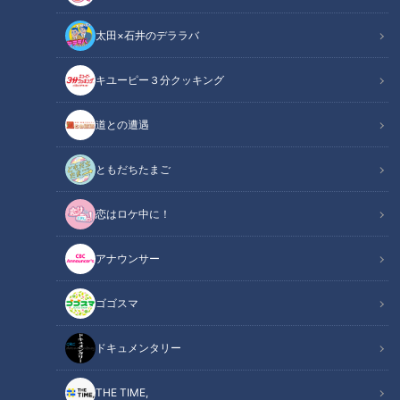
動画
エンタメ
グルメ
太田×石井のデララバ
キユーピー３分クッキング
道との遭遇
2024年5月7日放送
【レンコン掘りに挑戦】2泊
Netflixで配信開始！ディー
3日下道だけで愛知一周⑥
プな街でハートフルを探す
ともだちたまご
地元食材で自炊【道との遭
異色ドキュメンタリー「ハ
道との遭遇
CBC web
遇】
ートフルワールド」
「道との遭遇」動画
「CBC web」からのお知ら
恋はロケ中に！
せ
2024/05/17 12:00
2024/05/17 10:00
アナウンサー
動画
エンタメ
PR TIMES
ゴゴスマ
ドキュメンタリー
THE TIME,