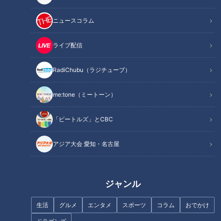
2024年5月10日放送
2024年5月16日放送
衝撃！UVを吸収しやすいレ
「塩さばと焼きキャベツの
ンズがあるってホント？！
野菜スープ煮」の作り方
ニュースコラム
失敗知らずなサングラスの
【キユーピー３分クッキン
キユーピー３分クッキン
チャント！
選び方とは
グ】
グ
レシピ紹介
「チャント！」特集
ライブ配信
2024/05/16 18:00
2024/05/16 16:50
RadiChubu（ラジチューブ）
グルメ
生活
チャント！
me:tone（ミートーン）
「ビートルズ」とCBC
アジア大会 愛知・名古屋
2024年4月30日放送
なぜ“道”を好きになったの
か？ 人生の節目に立つ道マ
高校生の思いが結実！戦争
ニアが“人生の軌跡”を辿る
の悲惨さを語り継ぐ「なご
ジャンル
や平和の日」が歩み出す
ニュースコラム
道との遭遇
生活
グルメ
エンタメ
スポーツ
コラム
おでかけ
東西南北論説風
「道との遭遇」記事
2024/05/16 15:40
2024/05/16 06:50