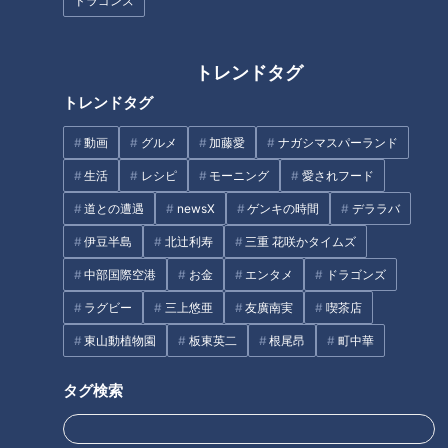
ドラゴンズ
北辻利寿
コラム
エンタメ
ミキ
トレンドタグ
トレンドタグ
動画
グルメ
加藤愛
ナガシマスパーランド
生活
レシピ
モーニング
愛されフード
2024年5月15日放送
【道化師様魚鱗癬】ピエロ
「たけのこ揚げだんご」の
道との遭遇
newsX
ゲンキの時間
デララバ
の姿を見て思うこと～配信
作り方【キユーピー３分ク
型ドキュメンタリー「ピエ
ッキング】
伊豆半島
北辻利寿
三重 花咲かタイムズ
ドキュメンタリー
キユーピー３分クッキン
ロと呼ばれた息子」第122話
グ
ピエロと呼ばれた息子
レシピ紹介
中部国際空港
お金
エンタメ
ドラゴンズ
2024/05/15 19:00
2024/05/15 18:00
ラグビー
三上悠亜
友廣南実
喫茶店
動画
ドキュメンタリー
グルメ
東山動植物園
板東英二
根尾昂
町中華
タグ検索