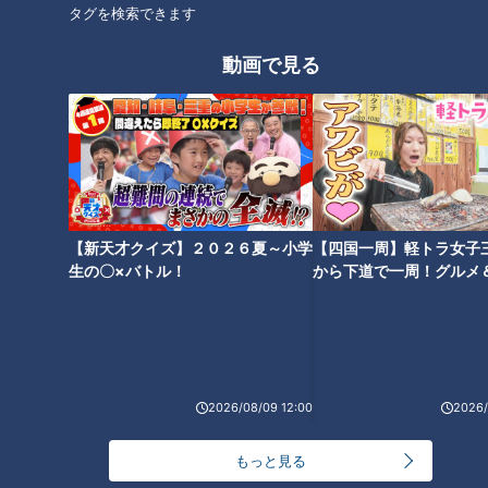
タグを検索できます
2024年4月23日放送
グラドル・三田悠貴が軽ト
2024年5月8日放送
若者が祭りの大ピンチを救
ラで愛知一周を目指し瀬戸
動画で見る
う？！ド派手な衣装で踊り
市へ 道の駅でお値打ち野
歩く岐阜県・中津川市の
菜を購入し大興奮
道との遭遇
チャント！
「杵振り踊り」
「道との遭遇」記事
OMATSURIちゃん
2024/05/15 17:50
2024/05/15 17:01
エンタメ
三田悠貴
生活
チャント！
【新天才クイズ】２０２６夏～小学
【四国一周】軽トラ女子
生の〇×バトル！
から下道で一周！グルメ
イブ⑳
2024年5月9日放送
2024年5月11日放送
加藤愛アナが愛知県あま市
名古屋・栄の進化が止まら
の愛されフード『町カフェ
ない！続々と誕生する激ア
2026/08/09 12:00
2026/
の鉄板ナポリタン』を調
ツ新スポット＆日本初上陸
チャント！
花咲かタイムズ
査！ 卵の海に麵の島！衝撃
スイーツ
いただきます！ほぼ地元だけ
うなずキング
のボリュームパスタ
もっと見る
愛されフード
2024/05/15 17:00
2024/05/15 17:00