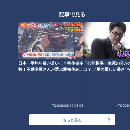
グルメ
チャント！
グルメ
おでかけ
記事で見る
2024年5月13日放送
2024年5月7日放送
マヂラブ、神回なるか!? 部
【道マニア】岐阜・崩落し
員3人、廃部の危機！ 三重
た廃隧道の瓦礫の中に、ま
日本一平均年齢が若い！？移住者多
「心筋梗塞」生死の分か
県『桑名西高校』演劇部を
さか…【道との遭遇】
チャント！
道との遭遇
数！不動産屋さんが選ぶ愛知住みた
は？…“夏の厳しい暑さ”
救え！
マヂ学校に向かいます
「道との遭遇」動画
い街ランキング1位は？
に！発症前のキケンなサ
法
2024/05/15 17:00
2024/05/15 12:03
教育
チャント！
動画
エンタメ
2026/08/09 08:03
2026/
もっと見る