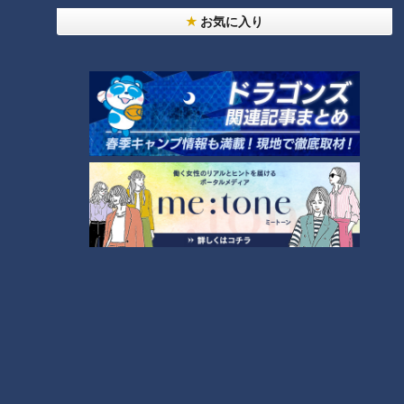
2024年5月14日放送
2024年5月14日放送
お気に入り
全身のがんを一度に調べら
「鶏とトマトのわかめサラ
れる PET-CT検査【チャン
ダ」の作り方【キユーピー
ト！】
３分クッキング】
チャント！
キユーピー３分クッキン
グ
チャント知っ得！なるほどド
レシピ紹介
クター
2024/05/14 19:00
2024/05/14 18:00
動画
生活
グルメ
2024年5月3日放送
2024年5月13日放送
味も材料も衝撃的？！誰も
「厚揚げの高速煮込み」の
が知る3つの食材で40年前
作り方【キユーピー３分ク
食べたハヤシライスの味を
ッキング】
チャント！
キユーピー３分クッキン
完全再現！
グ
「チャント！」特集
レシピ紹介
2024/05/14 17:06
2024/05/13 18:00