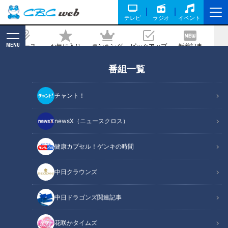
テレビ
ラジオ
イベント
MENU
ニュース
お気に入り
ランキング
ピックアップ
新着記事
CBC MAGAZINE
新着リスト
番組一覧
LATEST ARTICLES
チャント！
newsX（ニュースクロス）
健康カプセル！ゲンキの時間
2024年5月17日放送
三船美佳【スジナシ】ラス
「カレー南蛮つけそば」の
中日クラウンズ
トはまさかの･･･！？鶴瓶
作り方【キユーピー３分ク
「なんでOKやねん！」
ッキング】
鶴瓶のスジナシ
キユーピー３分クッキン
グ
中日ドラゴンズ関連記事
「鶴瓶のスジナシ」動画
レシピ紹介
2024/05/17 22:03
2024/05/17 18:00
花咲かタイムズ