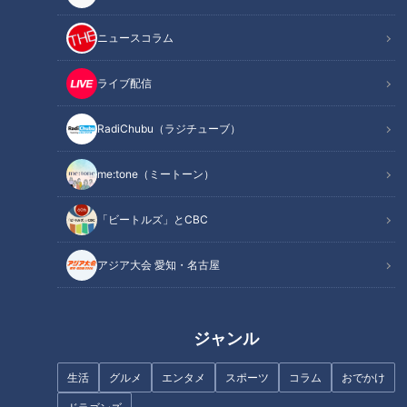
ニュースコラム
この記事を見たあなたへのおすすめ
ライブ配信
RadiChubu（ラジチューブ）
me:tone（ミートーン）
コストコ商品で節約レシピ！大
人気商品のアヒージョが簡単に
洗練オトナのモテ！メイク！セ
「ビートルズ」とCBC
炊き込みご飯に！？
ルヴォークの最新アイテムで夏
に映える！【デパチャン】
アジア大会 愛知・名古屋
ジャンル
生活
グルメ
エンタメ
スポーツ
コラム
おでかけ
超人気美容系YouTuberが教え
新生活に役立つ「ダイソー」の