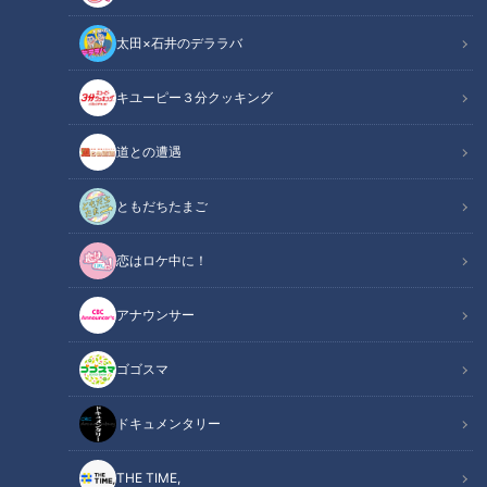
太田×石井のデララバ
キユーピー３分クッキング
CBCテレビ：画像 『チャント！』
道との遭遇
この記事の画像
（全8枚）
ともだちたまご
恋はロケ中に！
アナウンサー
ゴゴスマ
ドキュメンタリー
記事に戻る
THE TIME,