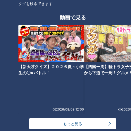
タグを検索できます
動画で見る
納品まで3か月待ちのキャンプ
花粉症シーズン到来！ 正しい
グッズ 人気YouTuberが開発！
目薬のさし方
【新天才クイズ】２０２６夏～小学
【四国一周】軽トラ女子
生の〇×バトル！
から下道で一周！グルメ
イブ⑳
行列ができる大人気ベーカリー
藤井聡太五冠が食べたスイーツ
店主に禁断の質問！「最近食べ
「コロコロしばちゃん」！ 人
て、感動したパンを教えて下さ
気を追跡調査！
い」
2026/08/09 12:00
2026/
もっと見る