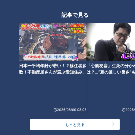
パワハラ職場・ママ友・病
記事で見る
気・・・悪縁と縁切りできると
いう「縁切り寺」に駆け込む理
由
日本一平均年齢が若い！？移住者多
「心筋梗塞」生死の分か
数！不動産屋さんが選ぶ愛知住みた
は？…“夏の厳しい暑さ”
い街ランキング1位は？
に！発症前のキケンなサ
法
2026/08/09 08:03
2026/
ランキング
もっと見る
RANKING