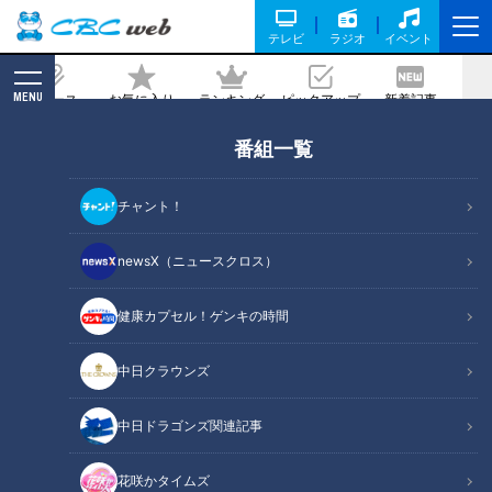
テレビ
ラジオ
イベント
MENU
ニュース
お気に入り
ランキング
ピックアップ
新着記事
CBC MAGAZINE
番組一覧
ワークマンの便利＆おしゃれな新作
続々 女子ウケ抜群の商品が作れるワケ
チャント！
記事に戻る
newsX（ニュースクロス）
健康カプセル！ゲンキの時間
中日クラウンズ
中日ドラゴンズ関連記事
花咲かタイムズ