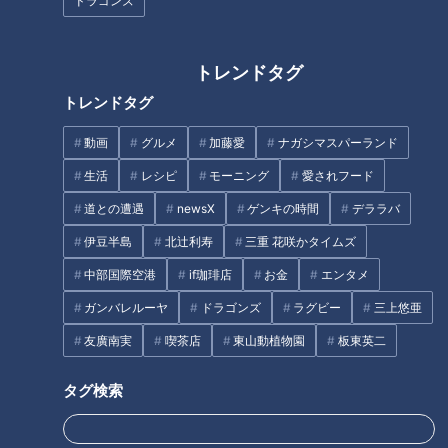
ドラゴンズ
る!3,000円以下のアイテムを使
便利グッズ！SNSでバズり中の
った暑さにも勝てる“春夏コスメ
収納ボックス活用法から、ひと
&amp;メイク術"
り暮らしの必須アイテムまで
トレンドタグ
トレンドタグ
動画
グルメ
加藤愛
ナガシマスパーランド
生活
レシピ
モーニング
愛されフード
アウトレット扇子が半額以
進化が止まらない！東海地方の
下！？ 世界に一つだけの扇子が
最新餃子！全国の名店を一気に
道との遭遇
newsX
ゲンキの時間
デララバ
作れる老舗扇子店
楽しめる無人餃子販売店
伊豆半島
北辻利寿
三重 花咲かタイムズ
&amp;JAXAも食べた！フリーズ
タグ
ドライ餃子
中部国際空港
if珈琲店
お金
エンタメ
ガンバレルーヤ
ドラゴンズ
ラグビー
三上悠亜
生活
チャント！
友廣南実
喫茶店
東山動植物園
板東英二
タグ検索
オススメ関連コンテンツ