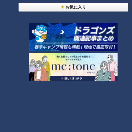
24時間
週間
月間
お気に入り
NEW
「心筋梗塞」生死の分かれ道は？…“夏の厳しい暑
1
さ”もきっかけに！発症前のキケンなサインと対処
法
NEW
モーニング娘。‘26井上春華がハロメンで仲良くし
たいと思っている人は？
大学のサークルで増える？複数のスポーツを融合さ
せた「ピックルボール」
「すごい痩せましたね！」…世界一楽なスクワッ
ト！？ダイエットのスペシャリストに学ぶ「無理な
4
くやせる方法」
2
「夏の脳梗塞」熱中症に似ている！？…生死の分か